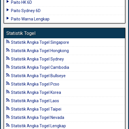
Paito HK 6D
Paito Sydney 6D
Paito Warna Lengkap
Statistik Togel
Statistik Angka Togel Singapore
Statistik Angka Togel Hongkong
Statistik Angka Togel Sydney
Statistik Angka Togel Cambodia
Statistik Angka Togel Bullseye
Statistik Angka Togel Pcso
Statistik Angka Togel Korea
Statistik Angka Togel Laos
Statistik Angka Togel Taipei
Statistik Angka Togel Nevada
Statistik Angka Togel Lengkap