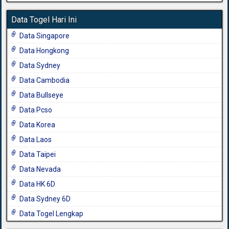
Data Togel Hari Ini
Data Singapore
Data Hongkong
Data Sydney
Data Cambodia
Data Bullseye
Data Pcso
Data Korea
Data Laos
Data Taipei
Data Nevada
Data HK 6D
Data Sydney 6D
Data Togel Lengkap