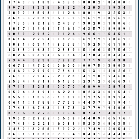
1
7
4
3
7
5
1
8
3
2
4
0
5
0
5
8
0
8
2
1
8
4
0
0
0
9
9
7
5
3
9
3
3
5
8
6
9
5
2
7
4
2
8
3
2
1
9
3
4
7
4
8
9
0
9
8
5
9
8
8
1
1
2
6
8
8
0
1
9
1
3
2
5
3
8
3
6
8
5
4
7
0
8
9
8
6
9
5
9
5
2
6
1
2
3
8
2
6
2
8
1
7
5
0
5
9
2
1
2
3
2
4
3
7
1
3
0
2
0
2
1
8
0
6
6
1
8
5
7
3
1
4
6
1
7
5
1
6
1
7
6
3
5
7
3
8
9
8
9
8
9
0
5
9
5
2
9
8
2
1
9
1
2
4
6
9
6
6
1
7
5
4
5
1
6
8
6
1
4
5
2
7
5
4
9
9
8
7
5
3
6
2
7
2
9
7
8
6
2
8
1
8
8
1
9
0
3
4
4
8
8
5
5
5
1
1
5
2
5
7
6
1
1
8
9
1
3
8
3
2
1
6
3
4
7
2
3
8
9
8
5
1
6
6
3
5
7
5
6
2
6
8
2
4
6
0
3
9
4
4
6
0
3
4
7
4
7
0
4
4
8
4
3
4
7
7
3
4
4
8
0
2
3
8
2
7
8
8
2
1
7
7
1
9
1
6
4
3
8
2
6
6
7
3
1
4
7
2
0
2
0
6
0
0
0
0
0
7
5
3
3
8
0
3
3
1
4
6
0
6
2
9
9
0
9
7
3
4
1
5
5
1
3
1
4
4
0
2
6
8
2
6
3
0
3
7
9
4
7
2
2
9
2
8
1
4
1
2
0
2
2
4
6
8
5
2
5
5
4
9
4
7
1
9
1
6
1
5
0
5
2
3
1
2
3
6
6
6
3
9
9
7
1
9
1
3
2
3
5
8
0
0
7
0
7
6
8
9
9
9
2
8
7
4
2
0
5
0
4
4
3
1
9
1
1
6
2
2
1
3
8
2
3
3
6
0
1
5
4
9
8
5
6
3
9
1
3
5
6
2
1
3
8
9
8
7
2
7
5
3
3
9
1
4
5
0
6
1
1
2
1
7
5
5
1
7
7
3
3
6
4
4
3
7
1
2
1
9
4
4
7
7
4
8
3
6
7
6
3
9
1
3
7
3
1
3
7
7
9
7
9
4
0
6
6
8
7
9
6
6
8
2
7
6
4
1
9
5
4
9
0
7
3
7
1
4
0
1
7
8
9
9
0
2
2
2
9
2
2
4
0
6
0
8
8
4
4
8
9
8
6
5
7
6
4
9
7
4
9
4
2
2
2
1
3
6
0
8
9
8
5
2
3
3
6
8
6
3
5
8
4
4
3
0
3
3
2
5
5
1
5
9
0
2
2
1
7
4
9
4
2
0
5
4
9
3
6
5
1
6
1
0
8
0
8
7
3
5
4
9
0
4
3
1
4
4
4
4
8
3