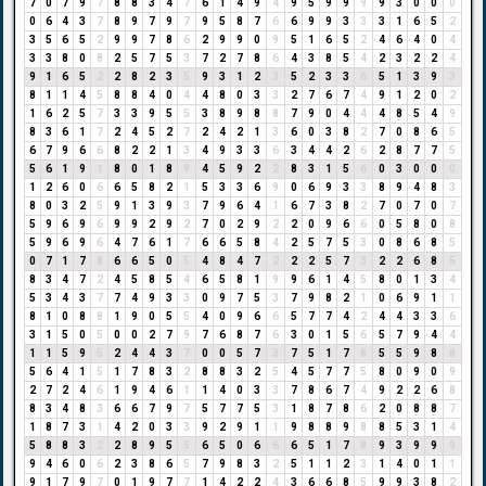
7
0
7
9
7
8
8
3
4
7
6
1
4
9
4
9
5
9
9
9
9
3
0
0
0
0
6
4
3
7
8
9
7
9
7
9
5
8
7
6
6
9
9
3
3
3
1
6
5
2
3
5
6
5
2
9
9
7
8
6
2
9
9
0
9
5
1
6
5
2
4
6
4
0
4
3
3
8
0
8
2
5
7
5
3
7
2
7
8
6
4
3
8
5
4
2
3
2
2
4
9
1
6
5
2
2
8
2
3
5
9
3
1
2
3
5
2
3
3
6
5
1
3
9
3
8
1
1
4
5
8
8
4
0
4
4
8
0
3
3
2
7
6
7
4
9
1
2
0
2
1
6
2
5
7
3
3
9
5
5
3
8
9
8
8
7
9
0
4
4
4
8
5
4
9
8
3
6
1
7
2
4
5
2
7
2
4
2
1
3
6
0
3
8
2
7
0
8
6
5
6
7
9
6
6
8
2
2
1
3
4
9
3
3
6
3
4
4
2
6
2
8
7
7
5
5
6
1
9
1
8
0
1
8
9
4
5
9
2
2
8
3
1
5
6
0
3
0
0
0
1
2
6
0
6
6
5
8
2
1
5
3
3
6
9
0
6
9
3
3
8
9
4
8
3
8
0
3
2
5
9
1
3
9
3
7
9
6
4
1
6
7
3
8
2
7
0
7
0
7
5
9
6
9
6
9
9
2
9
2
7
0
2
9
2
2
0
9
6
6
0
5
8
0
8
5
9
6
9
6
4
7
6
1
7
6
6
5
8
4
2
5
7
5
3
0
8
6
8
5
0
7
1
7
8
6
6
5
0
5
4
8
4
7
2
2
2
5
7
3
2
2
6
8
5
8
3
4
7
2
4
5
8
5
4
6
5
8
1
9
9
6
1
4
5
8
0
1
3
4
5
3
4
3
7
7
4
9
3
3
0
9
7
5
3
7
9
8
2
1
0
6
9
1
1
8
1
0
8
8
1
9
0
5
5
4
0
9
6
6
5
7
7
4
2
4
4
3
3
6
3
1
5
0
5
0
0
2
7
9
7
6
8
7
6
3
0
1
5
6
5
7
9
4
4
1
1
5
9
5
2
4
4
3
7
0
0
5
7
3
7
5
1
7
8
5
5
9
8
8
5
6
4
1
5
1
7
8
3
2
8
8
3
2
5
4
5
7
7
5
8
0
9
0
9
2
7
2
4
6
1
9
4
6
1
1
4
0
3
3
7
8
6
7
4
9
2
2
6
8
8
3
4
8
3
6
6
7
9
7
5
7
7
5
3
1
8
7
8
6
2
0
8
8
7
1
8
7
3
1
4
2
0
3
3
9
2
9
1
1
9
8
8
9
8
8
5
3
1
4
5
8
8
3
2
2
8
9
5
5
6
5
0
6
6
6
5
1
7
8
9
3
9
9
9
9
4
6
0
6
2
3
8
6
5
7
9
8
3
2
5
1
1
2
3
1
4
0
1
1
9
1
7
9
7
0
1
9
7
7
1
4
2
2
4
3
6
6
8
5
9
9
3
8
2