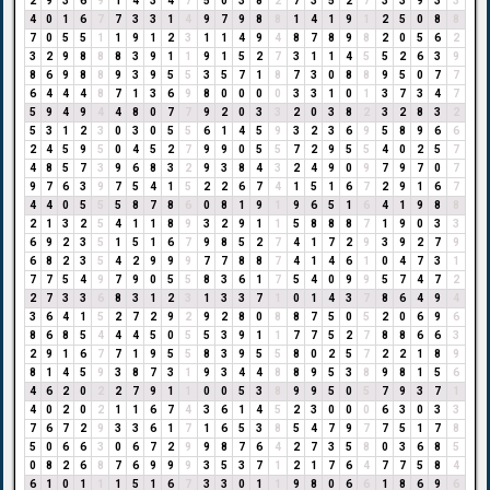
2
9
3
6
9
1
4
3
4
7
5
0
3
8
2
7
3
5
2
7
3
3
9
3
3
4
0
1
6
7
7
3
3
1
4
9
7
9
8
8
1
4
1
9
1
2
5
0
8
8
7
0
5
5
1
1
9
1
2
3
1
1
4
9
4
8
7
8
9
8
2
0
5
6
2
3
2
9
8
8
8
3
9
1
1
9
1
5
2
7
3
1
1
4
5
5
2
6
3
9
8
6
9
8
8
9
3
9
5
5
3
5
7
1
8
7
3
0
8
8
9
5
0
7
7
6
4
4
4
8
7
1
3
6
9
8
0
0
0
0
3
3
1
0
1
3
7
3
4
7
5
9
4
9
4
4
8
0
7
7
9
2
0
3
3
2
0
3
8
2
3
2
8
3
2
5
3
1
2
3
0
3
0
5
5
6
1
4
5
9
3
2
3
6
9
5
8
9
6
6
2
4
5
9
5
0
4
5
2
7
9
9
0
5
5
7
2
9
5
5
4
0
2
5
7
4
8
5
7
3
9
6
8
3
2
9
3
8
4
3
2
4
9
0
9
7
9
7
0
7
9
7
6
3
9
7
5
4
1
5
2
2
6
7
4
1
5
1
6
7
2
9
1
6
7
4
4
0
5
5
5
8
7
8
6
0
8
1
9
1
9
6
5
1
6
4
1
9
8
8
2
1
3
2
5
4
1
1
8
9
3
2
9
1
1
5
8
8
8
7
1
9
0
3
3
6
9
2
3
5
1
5
1
6
7
9
8
5
2
7
4
1
7
2
9
3
9
2
7
9
6
8
2
3
5
4
2
9
9
9
7
7
8
8
7
4
1
4
6
1
0
4
7
3
1
7
7
5
4
9
7
9
0
5
5
8
3
6
1
7
5
4
0
9
9
5
7
4
7
2
2
7
3
3
6
8
3
1
2
3
1
3
3
7
1
0
1
4
3
7
8
6
4
9
4
3
6
4
1
5
2
7
2
9
2
9
2
8
0
8
8
7
5
0
5
2
0
6
9
6
8
6
8
5
4
4
4
5
0
5
5
3
9
1
1
7
7
5
2
7
8
8
6
6
3
2
9
1
6
7
7
1
9
5
5
8
3
9
5
5
8
0
2
5
7
2
2
1
8
9
8
1
4
5
9
3
8
7
3
1
9
3
4
4
8
8
9
5
3
8
9
8
1
5
6
4
6
2
0
2
2
7
9
1
1
0
0
5
3
8
9
9
5
0
5
7
9
3
7
1
4
0
2
0
2
1
1
6
7
4
3
6
1
4
5
2
3
0
0
0
6
3
0
3
3
7
6
7
2
9
3
3
6
1
7
1
6
5
3
8
5
4
7
9
7
7
5
1
7
8
5
0
6
6
3
0
6
7
2
9
9
8
7
6
4
2
7
3
5
8
0
3
6
8
5
0
8
2
6
8
7
6
9
9
9
3
5
3
7
1
2
1
7
6
4
7
7
5
8
4
6
1
0
1
1
1
5
1
6
7
3
3
0
1
1
9
8
0
6
6
1
8
6
9
6