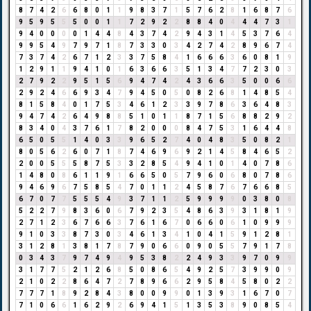
8
7
4
2
6
6
8
0
1
1
9
8
3
7
1
5
7
6
2
8
1
6
8
7
6
9
5
9
5
5
5
0
0
1
1
7
2
9
2
2
8
8
4
0
4
4
4
7
3
1
9
4
0
0
0
0
1
4
4
8
4
3
7
4
2
9
4
3
1
4
5
3
7
6
4
9
9
5
4
9
7
9
7
1
8
7
3
3
0
3
4
2
7
4
2
8
9
6
7
4
7
3
7
4
2
6
7
1
2
3
3
7
5
8
4
1
6
6
6
3
6
0
8
1
9
1
2
9
1
1
9
4
1
0
1
6
3
6
6
3
5
1
3
4
7
7
2
3
0
3
2
7
9
2
2
9
5
1
5
6
9
4
7
4
2
4
3
6
6
3
5
0
0
6
6
2
9
2
4
6
6
9
3
4
7
9
4
5
0
5
0
8
2
6
8
1
4
8
5
4
8
1
5
8
4
0
1
7
5
3
4
6
1
2
3
3
9
7
8
6
3
6
4
8
3
9
4
7
4
2
6
4
9
8
8
5
1
0
1
1
8
7
1
5
6
8
8
2
9
2
8
3
4
0
4
3
7
6
1
7
8
2
0
0
0
8
4
7
5
3
1
6
4
4
8
6
5
0
5
5
1
4
0
3
3
9
6
5
2
7
4
0
4
8
3
5
0
8
2
1
8
0
5
6
2
6
0
7
1
8
7
4
6
9
6
9
2
1
4
5
8
4
6
5
2
2
0
0
5
5
5
8
7
5
3
3
2
8
5
4
9
4
1
0
1
4
0
7
8
6
1
4
8
0
8
6
1
1
9
1
6
6
5
0
5
7
9
6
0
6
8
0
7
8
6
9
4
6
9
6
7
5
8
5
4
7
0
1
1
2
4
5
8
7
6
7
6
6
8
5
6
7
0
7
7
5
5
5
4
9
3
7
1
1
2
5
9
9
9
9
0
3
8
0
8
5
2
2
7
9
8
3
6
0
6
7
9
2
3
5
4
8
6
3
9
3
1
8
1
9
2
7
1
2
3
6
7
6
6
3
7
6
1
6
7
0
6
6
0
6
1
0
9
9
9
9
1
0
3
3
8
7
3
0
3
4
6
1
3
4
1
0
4
1
5
9
1
2
8
1
3
1
2
8
1
3
8
1
7
8
7
9
0
6
6
0
9
0
5
5
7
9
1
7
8
0
3
4
3
7
9
7
4
9
4
9
5
3
8
2
2
4
9
3
3
9
7
0
9
9
3
1
7
7
5
2
1
2
6
8
5
0
8
6
5
4
9
2
5
7
3
9
9
0
9
2
1
0
2
2
8
6
4
7
2
7
8
9
6
6
2
9
5
8
4
5
8
0
2
2
7
7
7
1
8
9
2
8
4
3
8
0
0
9
9
0
1
3
9
3
1
6
7
0
7
7
1
0
6
6
1
6
2
9
2
6
9
4
1
5
1
3
5
3
8
9
0
8
5
4