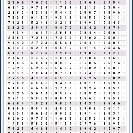
2
3
6
6
3
7
6
7
6
4
1
1
0
6
6
6
9
6
9
6
5
7
5
4
9
6
8
1
2
3
9
7
5
9
5
1
7
8
9
8
1
2
1
5
6
0
3
8
4
3
2
1
9
0
9
4
3
1
6
7
5
4
4
0
4
2
5
8
7
6
1
5
9
6
6
7
5
3
9
3
0
1
5
4
9
9
3
1
3
4
6
0
5
3
8
2
6
1
1
2
7
6
2
3
5
5
2
4
1
5
3
2
1
3
4
6
9
9
0
9
7
3
4
0
4
3
3
2
2
4
2
9
4
4
8
9
4
7
0
7
1
3
4
2
6
9
8
7
9
7
1
6
3
4
7
1
6
1
4
5
2
8
8
8
7
7
8
4
4
8
0
5
0
1
1
2
5
8
9
8
7
2
8
7
6
7
2
9
0
9
1
7
0
2
2
7
5
6
1
7
9
9
4
2
6
2
7
2
3
5
5
5
6
1
7
7
0
4
1
5
9
3
0
3
3
6
4
3
9
3
6
2
5
8
4
6
5
5
2
7
9
6
1
4
5
2
5
3
6
9
5
1
7
8
6
6
7
1
5
6
7
9
4
0
4
4
9
8
7
6
8
4
2
3
5
2
4
6
8
5
2
3
6
2
8
2
0
1
1
2
3
7
8
4
3
9
9
6
1
7
2
1
0
6
6
6
8
4
4
8
8
0
3
2
5
6
2
0
6
6
9
5
7
4
2
1
2
2
9
2
6
2
6
2
8
6
6
0
7
7
3
2
8
2
1
1
5
0
5
5
3
8
3
8
2
7
8
4
4
8
8
7
9
1
1
0
7
4
9
4
4
8
0
2
2
7
7
5
6
2
4
3
0
3
3
6
5
5
6
2
4
5
2
6
8
9
6
8
2
1
2
2
0
2
2
6
0
4
6
1
9
4
8
8
7
4
3
1
1
2
1
5
9
0
9
6
1
8
9
8
6
6
6
8
5
2
7
1
6
7
9
3
2
4
6
1
8
5
9
5
9
3
2
6
8
5
6
1
4
5
0
9
8
7
6
0
8
9
2
2
0
9
9
5
5
3
7
1
3
4
5
0
5
3
8
0
0
1
8
9
1
5
6
3
9
1
5
5
9
5
6
2
8
4
3
1
9
2
1
3
9
8
3
4
7
1
4
3
1
4
9
5
4
6
1
8
8
9
6
6
8
0
4
5
9
2
9
5
0
5
3
9
0
8
8
0
5
1
1
2
4
2
3
1
4
8
6
8
0
8
8
0
3
6
9
8
9
1
4
5
8
5
3
1
4
8
2
6
0
6
8
7
7
0
7
1
6
3
3
6
6
2
5
3
8
5
5
9
5
5
1
4
5
9
5
5
8
0
6
6
5
1
5
7
3
0
7
7
6
4
8
0
9
5
5
7
6
2
9
2
6
4
6
8
5
1
4
1
2
3
1
9
4
2
6
4
2
9
7
7