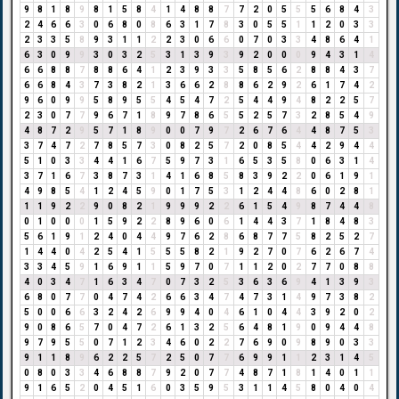
9
8
1
8
9
8
1
5
8
4
1
4
8
8
7
7
2
0
5
5
5
6
8
4
3
2
4
6
6
3
0
6
8
0
8
6
3
1
7
8
3
0
5
5
1
1
2
0
3
3
2
3
3
5
8
9
3
1
1
2
2
3
0
6
6
0
7
0
3
3
4
8
6
4
1
6
3
0
9
9
3
0
3
2
5
3
1
3
9
3
9
2
0
0
0
9
4
3
1
4
6
6
8
8
7
8
8
6
4
1
2
3
9
3
3
5
8
5
6
2
8
8
4
3
7
6
6
8
4
3
7
3
8
2
1
3
6
6
2
8
8
6
2
9
2
6
1
7
4
2
9
6
0
9
9
5
8
9
5
5
4
5
4
7
2
5
4
4
9
4
8
2
2
5
7
2
3
0
7
7
9
6
7
1
8
9
7
8
6
5
5
2
5
7
3
2
8
5
4
9
4
8
7
2
9
5
7
1
8
9
0
0
7
9
7
2
6
7
6
4
4
8
7
5
3
3
7
4
7
2
7
8
5
7
3
0
8
2
5
7
2
0
8
5
4
4
2
9
4
4
5
1
0
3
3
4
4
1
6
7
5
9
7
3
1
6
5
3
5
8
0
6
3
1
4
3
7
1
6
7
3
8
7
3
1
4
1
6
8
5
8
3
9
2
2
0
6
1
9
1
4
9
8
5
4
1
2
4
5
9
0
1
7
5
3
1
2
4
4
8
6
0
2
8
1
1
1
9
2
2
9
0
8
2
1
9
9
9
2
2
6
1
5
4
9
8
7
4
4
8
0
1
0
0
0
1
5
9
2
2
8
9
6
0
6
1
4
4
3
7
1
8
4
8
3
5
6
1
9
1
2
4
0
4
4
9
7
6
2
8
6
8
7
7
5
8
2
5
2
7
1
4
4
0
4
2
5
4
1
5
5
5
8
2
1
9
2
7
0
7
6
2
6
7
4
3
3
4
5
9
1
6
9
1
1
5
9
7
0
7
1
1
2
0
2
7
7
0
8
8
4
0
3
4
7
1
6
3
4
7
0
7
3
2
5
3
6
3
6
9
4
1
3
9
3
6
8
0
7
7
0
4
7
4
2
6
6
3
4
7
4
7
3
1
4
9
7
3
8
2
5
0
0
6
6
3
2
4
2
6
9
9
4
0
4
6
1
0
4
4
3
9
2
0
2
9
0
8
6
5
7
0
4
7
2
6
1
3
2
5
6
4
8
1
9
0
9
4
4
8
9
7
9
5
5
0
7
1
2
3
4
6
0
2
2
7
6
9
0
9
8
9
0
3
3
9
1
1
8
9
6
2
2
5
7
2
5
0
7
7
6
9
9
1
1
2
3
1
4
5
0
8
0
3
3
4
6
8
8
7
9
2
0
7
7
4
8
7
1
8
1
4
0
1
1
9
1
6
5
2
0
4
5
1
6
0
3
5
9
5
3
1
1
4
5
8
0
4
0
4