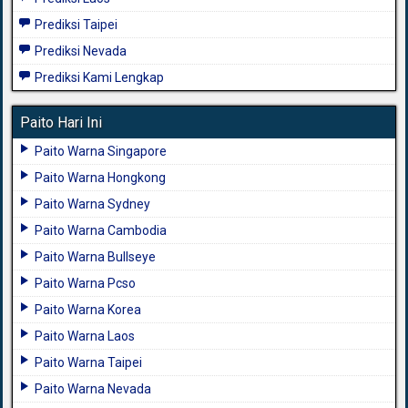
Prediksi Taipei
Prediksi Nevada
Prediksi Kami Lengkap
Paito Hari Ini
Paito Warna Singapore
Paito Warna Hongkong
Paito Warna Sydney
Paito Warna Cambodia
Paito Warna Bullseye
Paito Warna Pcso
Paito Warna Korea
Paito Warna Laos
Paito Warna Taipei
Paito Warna Nevada