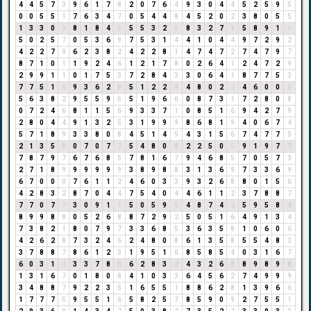
4
4
5
7
3
9
6
1
7
8
2
0
7
6
4
9
3
0
4
4
5
2
5
9
5
0
0
5
5
1
7
6
3
4
7
0
5
4
4
8
4
5
2
0
2
3
8
0
5
5
1
3
3
0
3
8
1
8
4
3
5
5
3
2
5
8
3
2
7
9
5
8
9
1
1
5
0
2
5
7
0
5
3
6
9
7
5
3
1
4
4
1
0
4
4
9
7
2
9
2
4
2
2
7
9
6
2
3
8
2
4
2
2
8
1
4
7
4
7
2
7
4
7
9
7
8
7
1
0
1
1
9
2
4
6
1
2
1
7
8
0
2
6
4
1
2
4
7
2
9
2
9
9
1
1
0
1
7
5
3
7
2
8
4
3
3
0
6
4
1
8
7
7
5
3
7
7
5
1
6
9
3
6
2
8
5
1
2
2
4
4
8
0
2
2
4
6
0
0
0
5
6
3
8
2
9
5
5
9
5
5
1
9
6
6
0
8
7
3
1
7
2
8
0
8
0
7
2
4
6
8
1
1
5
6
9
3
3
7
1
0
8
5
1
6
9
4
2
7
9
2
8
0
4
4
9
1
3
2
5
3
1
9
9
9
8
6
8
1
9
4
0
6
7
4
5
7
1
8
9
3
3
8
0
8
4
5
1
4
5
4
3
1
5
6
7
4
7
7
5
2
1
3
5
8
0
7
0
7
7
5
4
8
0
8
2
2
5
0
5
9
1
9
7
7
7
8
7
9
7
6
7
6
8
5
7
8
1
6
7
9
4
6
8
5
7
0
5
7
3
2
7
1
8
9
9
9
9
9
9
3
8
9
8
8
3
1
3
6
9
7
3
3
6
9
6
7
0
0
0
7
6
1
1
2
4
6
0
3
3
9
3
2
6
8
8
0
1
5
6
4
2
8
3
2
8
7
0
4
4
7
5
4
0
4
4
6
1
1
2
3
7
8
8
7
7
7
0
7
7
3
0
9
1
1
5
0
5
9
5
4
8
7
4
2
5
9
5
8
4
8
9
9
8
8
0
5
2
6
8
8
7
2
9
2
5
0
5
1
6
4
9
1
3
4
7
3
8
2
1
8
0
7
9
7
3
3
6
8
5
3
6
3
5
8
1
0
6
0
6
4
2
6
2
8
7
3
2
4
6
2
4
8
0
8
6
1
3
5
8
5
5
4
8
3
3
7
8
8
7
8
6
1
2
3
1
9
5
1
6
8
5
8
5
4
0
3
1
6
7
6
0
3
1
4
3
3
7
8
6
6
2
8
3
2
4
3
2
6
8
8
9
8
9
8
1
3
1
6
7
0
1
8
0
8
4
1
0
3
3
6
4
5
6
2
7
4
9
9
9
3
4
8
8
7
9
2
2
3
5
1
6
5
5
1
8
8
6
2
8
1
3
9
6
6
1
7
7
7
5
9
5
5
1
6
5
8
2
5
7
8
5
9
0
9
2
7
5
5
1