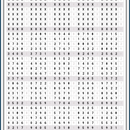
X
X
X
X
X
X
X
X
X
X
X
X
X
X
X
X
X
X
X
X
X
X
X
X
X
X
X
X
X
X
X
X
X
X
X
X
X
X
X
X
X
X
X
X
X
X
X
X
X
X
X
X
X
X
X
X
X
X
X
X
X
X
X
X
X
X
X
X
X
X
X
X
X
X
X
X
X
X
X
X
X
X
X
X
X
X
X
X
X
X
X
X
X
X
X
X
X
X
X
X
X
X
X
X
X
X
X
X
X
X
X
X
X
X
X
X
X
X
X
X
X
X
X
X
X
X
X
X
X
X
X
X
X
X
X
X
X
X
X
X
X
X
X
X
X
X
X
X
X
X
X
X
X
X
X
2
4
8
9
8
9
0
4
4
8
0
7
9
8
8
2
0
1
5
6
6
7
6
3
9
2
0
5
9
5
6
1
4
1
5
1
6
5
0
5
2
3
0
2
2
8
7
3
9
3
3
1
3
3
6
2
7
1
5
6
8
8
0
5
5
8
0
9
2
2
6
2
3
8
2
2
3
5
5
1
5
7
6
7
4
3
4
2
2
4
8
8
0
9
9
3
4
0
5
5
3
7
3
1
4
5
5
1
8
9
8
2
4
9
4
2
5
6
2
8
4
5
9
1
1
7
0
6
4
1
8
1
5
2
7
8
3
7
3
1
0
6
2
9
2
3
7
6
8
5
4
9
6
3
9
3
0
8
3
2
1
4
0
6
6
7
8
9
5
5
9
5
9
8
8
8
2
7
5
3
8
3
1
8
9
7
7
9
1
1
8
6
3
2
5
7
5
4
9
4
0
6
6
7
4
4
6
7
5
3
8
2
0
2
2
6
3
3
3
6
3
3
7
6
4
9
8
0
8
8
3
3
6
1
7
2
6
4
5
9
1
5
7
2
9
1
8
6
3
9
0
7
2
2
4
3
6
9
8
8
2
5
0
6
6
9
7
0
7
7
0
8
5
3
8
9
8
6
6
3
8
5
4
9
4
2
6
4
3
7
4
5
2
2
4
4
3
1
7
8
7
5
5
1
6
2
5
7
9
7
0
9
0
6
6
8
3
6
8
5
3
7
3
7
1
3
3
5
9
5
7
5
8
2
1
7
5
7
5
3
4
5
6
7
4
3
5
3
2
5
2
6
5
9
5
1
7
0
4
4
9
0
5
4
9
0
9
0
2
2
4
4
0
8
8
6
6
4
1
5
0
3
6
3
9
9
0
2
5
7
0
4
4
6
1
4
1
8
9
8
1
2
9
0
9
5
7
3
3
6
8
3
4
7
2
1
2
6
8
5
1
3
5
7
3
9
7
6
5
2
3
4
0
5
5
9
4
9
8
8
0
4
3
2
5
9
0
3
6
9
0
2
6
6
3
9
6
9
9
9
1
9
0
7
7
5
5
3
4
7
3
2
1
7
8
9
4
0
5
5
4
3
1
8
9
9
5
9
9
9
5
9
3
1
4