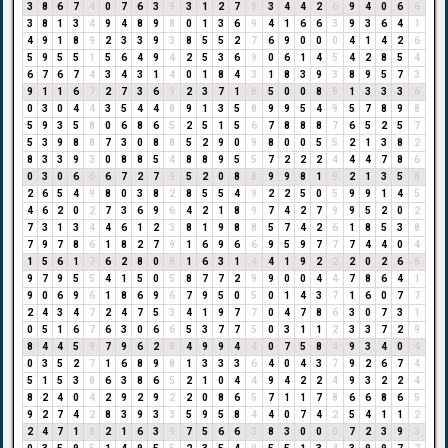
3
8
6
7
4
0
7
6
3
9
3
1
2
7
9
3
4
4
2
6
9
4
0
6
6
3
8
1
3
4
9
4
8
9
8
0
1
3
6
9
4
1
6
6
3
9
3
6
4
1
4
9
1
8
9
2
3
3
9
3
8
5
5
2
7
6
9
0
0
0
4
1
4
2
6
5
9
5
5
1
5
6
4
9
4
2
5
3
6
9
0
6
1
4
5
4
2
8
5
4
6
7
6
7
4
3
4
3
1
4
0
1
8
4
3
1
8
3
9
3
8
9
5
7
3
9
1
1
6
7
2
7
3
6
9
2
3
7
1
8
5
0
0
8
8
1
3
3
3
6
0
3
0
4
4
3
5
4
4
8
9
1
3
5
8
9
9
5
4
9
5
7
8
9
8
5
9
3
5
8
0
6
8
6
5
2
5
1
5
6
7
8
8
8
7
6
5
2
5
7
5
3
9
8
8
7
3
0
8
8
5
2
9
0
9
8
0
0
5
5
2
1
3
8
2
8
3
3
9
3
0
8
8
5
4
8
8
9
5
5
7
2
2
2
4
4
4
7
8
6
0
3
0
6
6
6
7
2
7
9
5
2
0
8
8
9
9
8
1
9
2
1
3
5
8
2
6
5
4
9
8
0
3
8
2
8
5
5
4
9
2
2
5
0
5
9
9
1
4
5
4
6
2
0
2
7
3
6
9
6
4
2
1
8
9
7
4
2
7
9
9
5
2
0
2
7
3
1
3
4
4
6
1
2
3
8
1
9
8
8
5
7
4
2
6
1
8
5
3
8
7
9
7
8
6
1
8
2
7
9
1
6
9
6
6
9
5
9
7
7
7
4
4
0
4
1
5
6
1
7
6
2
8
0
8
1
6
3
1
4
4
1
9
2
2
2
0
2
6
8
9
7
9
5
5
4
1
5
0
5
8
7
7
2
9
9
0
0
4
4
7
8
6
4
1
9
0
6
9
6
1
8
6
9
6
7
9
5
0
5
0
1
4
3
7
1
6
0
7
7
2
4
3
4
7
2
4
7
5
3
4
1
9
7
7
0
4
7
8
6
3
0
7
3
1
0
5
1
6
7
6
3
0
6
6
5
3
7
7
5
0
3
1
1
2
3
3
7
2
9
8
4
4
5
9
7
9
6
2
8
4
9
9
4
4
0
7
5
8
4
9
3
4
0
4
0
3
5
2
7
1
6
8
9
8
1
3
3
3
6
4
0
4
3
7
9
2
6
7
4
5
1
5
3
8
6
3
8
6
5
2
1
0
4
4
9
4
2
2
4
9
3
2
2
4
8
2
4
0
4
2
9
2
9
2
2
0
8
6
5
7
1
1
7
8
6
6
8
6
5
9
2
7
4
2
8
3
9
3
3
5
9
5
8
4
4
0
7
4
2
5
4
1
1
2
2
4
7
1
8
2
1
6
3
9
7
5
6
6
3
8
3
0
0
0
7
2
3
9
3