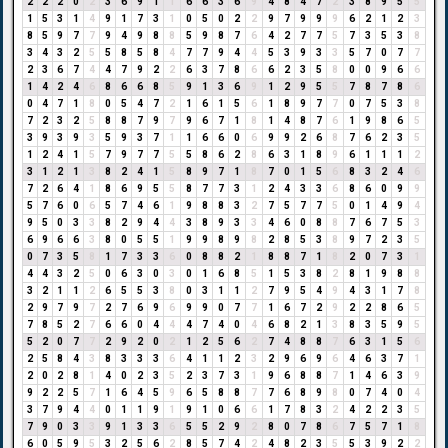
2
2
2
0
2
3
6
9
1
1
6
6
3
6
9
4
8
4
7
2
3
8
9
5
5
1
5
3
1
4
9
1
7
3
1
0
5
0
2
2
9
7
9
9
9
6
2
1
2
3
8
5
9
7
7
9
4
9
8
8
5
9
8
7
6
4
2
7
7
5
7
3
5
3
8
3
4
3
2
5
5
8
5
8
4
7
7
9
4
4
5
3
9
3
3
5
7
0
7
7
2
3
6
7
4
4
7
9
2
2
6
3
7
8
6
6
2
3
5
8
0
0
9
6
6
1
4
2
4
6
8
6
6
8
5
9
1
3
6
9
1
2
9
5
5
7
8
7
8
6
0
4
7
1
8
0
5
4
7
2
1
6
1
5
6
1
8
9
7
7
0
7
5
3
8
7
2
3
2
5
8
8
7
9
7
9
6
7
1
8
1
4
8
7
6
1
9
8
6
5
3
9
3
9
3
5
9
3
7
1
1
6
6
0
6
9
9
2
6
8
7
6
2
3
5
1
2
4
1
5
7
9
7
7
5
5
8
6
2
8
6
3
1
8
9
6
1
1
1
2
3
1
2
1
3
8
2
4
1
5
8
9
7
1
8
7
0
1
5
6
8
3
2
4
6
7
2
6
4
1
8
6
9
5
5
8
7
7
3
1
2
4
3
3
6
8
6
0
9
9
5
7
6
0
6
5
7
4
6
1
9
8
8
3
2
7
5
7
7
5
0
1
4
9
4
9
5
0
3
3
8
2
9
4
4
3
8
9
3
3
4
6
0
8
8
7
6
7
5
3
6
9
6
6
3
8
0
5
5
1
9
9
8
9
8
2
8
5
3
8
9
7
2
3
5
0
7
3
5
8
1
7
3
3
6
0
8
8
2
1
8
8
7
1
8
2
0
7
3
1
4
4
3
2
5
0
6
3
0
3
0
1
6
8
5
1
5
3
8
2
8
1
9
8
8
3
2
1
1
2
6
5
5
3
8
0
3
1
1
2
7
9
5
4
9
4
3
1
7
8
2
9
7
9
7
2
7
6
9
6
9
9
0
7
7
1
6
7
2
9
2
2
8
6
5
7
8
5
2
7
6
6
0
4
4
4
7
4
0
4
6
8
2
1
3
8
3
5
9
5
5
2
0
7
7
2
9
2
0
2
1
2
5
6
2
7
4
8
8
7
6
3
1
5
6
2
5
8
4
3
8
3
3
3
6
4
1
1
2
3
2
9
6
9
6
4
6
3
7
1
2
0
2
8
1
4
0
2
3
5
2
3
7
3
1
9
6
8
8
7
1
4
6
3
9
9
2
2
5
7
1
6
4
5
9
6
5
8
8
7
7
6
8
9
8
0
7
4
0
4
3
7
9
4
4
0
1
1
9
1
9
1
0
6
6
1
7
8
3
2
4
2
2
3
5
7
9
0
3
3
9
1
3
3
6
5
5
2
9
2
8
0
7
8
6
7
5
7
1
8
6
0
5
9
5
3
2
5
6
2
8
5
7
4
2
4
8
2
3
5
5
3
9
2
2