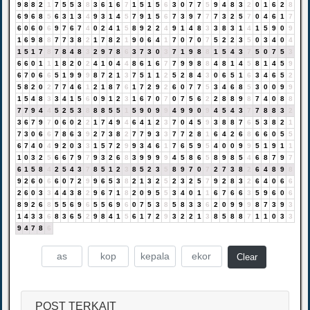
9
8
8
2
1
7
5
5
3
8
3
6
1
6
7
1
5
1
5
6
3
0
7
7
5
9
4
8
3
2
0
1
6
2
8
6
9
6
8
5
6
3
1
3
4
9
3
1
4
5
7
9
1
5
6
7
3
9
7
7
7
3
2
5
7
0
4
6
1
7
6
0
6
0
6
9
7
6
7
4
0
2
4
1
5
8
9
2
2
4
9
1
4
8
3
3
8
3
1
4
1
5
9
0
9
1
6
9
8
8
7
7
3
8
2
1
7
8
2
1
9
0
6
4
1
7
0
7
0
7
5
2
2
3
5
0
3
4
0
4
1
5
1
7
8
7
8
4
8
3
2
9
7
8
6
3
7
3
0
3
7
1
9
8
8
1
5
4
3
7
5
0
7
5
3
6
6
0
1
1
1
8
2
0
2
4
1
0
4
4
8
6
1
6
7
7
9
9
8
8
4
8
1
4
5
8
1
4
5
9
6
7
0
6
6
5
1
9
9
9
8
7
2
1
3
7
5
1
1
2
5
2
8
4
3
0
6
5
1
6
3
4
6
5
2
5
8
2
0
2
7
7
4
6
1
2
1
8
7
6
1
7
2
9
2
6
0
7
7
5
3
4
6
8
5
3
0
0
9
9
1
5
4
8
3
3
4
1
5
6
0
9
1
2
3
1
6
7
0
7
0
7
5
6
2
2
8
8
9
8
7
4
0
8
8
7
7
9
4
4
5
2
5
3
8
8
8
5
5
1
5
9
0
9
9
4
9
9
0
9
4
5
4
3
7
7
8
8
3
2
3
6
7
9
7
0
6
0
2
2
1
7
4
9
4
6
4
1
2
3
7
0
4
5
9
3
8
8
7
6
5
3
8
2
1
7
3
0
6
6
7
8
6
3
9
2
7
3
8
2
7
7
9
3
3
7
7
2
8
1
6
4
2
6
8
6
6
0
5
5
6
7
4
0
4
9
2
0
3
3
1
5
7
2
9
9
3
4
6
1
7
6
5
9
5
4
0
0
9
9
5
1
9
1
1
1
0
3
2
5
6
6
7
9
7
9
3
2
6
8
3
9
9
9
9
4
5
8
6
5
8
9
8
5
4
6
8
7
9
7
6
1
5
8
4
2
5
4
3
7
8
5
1
2
3
8
5
2
3
5
8
9
7
0
7
2
7
3
8
2
6
4
8
9
8
9
2
6
0
6
6
0
7
2
9
9
6
5
3
8
2
1
3
2
5
2
3
2
5
7
9
2
8
3
2
6
4
0
6
6
2
6
0
3
3
4
4
3
8
2
9
6
7
1
8
2
0
9
5
5
3
4
0
1
1
6
7
6
6
3
5
9
6
0
6
8
9
2
6
8
5
5
6
9
6
5
5
6
9
6
0
7
5
3
8
5
8
3
3
6
2
0
9
9
9
8
7
3
9
3
1
4
3
3
6
8
3
6
5
2
9
8
4
1
5
6
1
7
2
9
3
2
2
1
3
8
5
8
8
7
1
1
0
3
3
9
4
7
8
6
Clear
POST TERKAIT