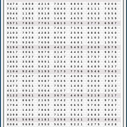
0
4
7
4
2
1
8
0
8
8
4
2
1
6
7
7
3
4
5
9
8
8
0
6
6
1
2
8
6
5
9
2
0
6
6
7
5
4
2
6
6
8
3
4
7
0
3
7
0
7
6
8
4
0
4
4
2
4
4
8
8
1
1
1
2
7
6
5
6
2
9
0
4
6
1
1
1
8
8
7
9
9
1
8
9
5
6
9
0
9
2
4
5
9
5
4
0
6
3
9
0
9
5
6
2
8
5
4
1
5
2
9
9
1
1
2
4
9
0
9
1
4
6
8
5
4
6
5
0
5
5
5
1
8
9
1
5
5
9
5
5
5
7
1
8
7
8
3
0
3
7
7
0
1
1
6
8
1
3
4
7
3
7
6
4
2
7
7
3
1
6
5
8
7
6
9
9
8
4
3
3
3
2
5
7
2
2
1
3
4
7
4
6
2
8
7
1
9
1
1
8
3
3
9
3
8
5
4
5
9
2
1
0
3
3
7
9
7
5
3
4
2
8
3
2
9
7
9
7
7
2
5
9
6
6
8
8
8
6
5
9
3
6
0
6
9
8
9
0
9
4
0
3
8
2
2
0
9
8
8
8
0
6
8
5
9
4
8
9
8
9
1
0
3
3
3
5
7
3
1
7
7
9
5
5
9
2
6
0
6
7
6
5
6
2
5
0
8
6
5
4
6
8
1
9
4
0
1
8
9
1
5
5
9
5
9
1
9
4
4
8
5
6
3
9
1
6
6
8
5
4
4
1
2
3
5
4
9
2
2
2
0
0
9
9
0
5
7
9
7
9
8
1
7
8
3
0
6
1
7
9
9
7
0
7
3
1
4
7
2
4
4
0
5
5
5
9
6
8
5
9
8
7
6
4
3
1
9
8
8
4
7
2
7
9
8
5
7
6
4
6
3
4
7
2
3
4
3
5
8
3
7
5
7
3
3
7
5
3
8
1
8
6
3
9
3
5
8
8
7
9
9
9
1
1
1
2
3
4
7
9
9
4
1
5
8
6
8
0
8
6
1
4
8
3
7
4
9
9
9
6
6
4
0
4
5
4
3
2
5
8
8
0
6
6
8
3
8
4
3
8
4
8
9
8
9
3
3
7
1
3
1
0
4
4
9
2
4
0
4
5
1
9
3
3
7
1
7
3
1
7
7
5
6
2
8
5
4
6
1
7
9
4
3
7
4
7
1
8
9
4
1
4
7
2
3
4
8
0
8
8
7
7
8
6
4
0
8
0
8
9
5
6
2
8
2
0
5
3
8
1
3
2
7
9
9
3
0
0
0
9
0
8
7
6
3
5
3
5
8
8
0
3
9
3
0
2
0
8
8
7
8
0
7
7
6
4
7
3
1
5
0
5
1
6
9
7
2
6
8
7
5
5
9
5
1
4
8
3
2
0
0
0
0
0
8
3
2
3
5
4
5
1
3
4
0
9
1
2
3
5
0
6
4
1
4
1
0
7
7
7
7
8
8
7
2
3
2
0
2
3
3
9
3
3
9
1
2
2
4
9
5
6
1
7
8
4
3
4
7
3
6
7
0
7
4
4
9
6
6
9
2
1
8
9
2
2
1
7
8
7
5
1
6
7
8
6
6
7
4
2
1
6
5
2
3
7
4
2
6
7
1
1
2
3
6
6
4
9
4
9
7
1
9
1
1
7
9
4
4
7
9
9
3
3
8
9
3
7
1
6
6
5
8
4
0
6
5
5
1
5
7
0
0
0
8
9
8
7
6
7
1
2
3
5
1
4
3
2
5
7
8
6
5
2
2
4
3
4
7
7
6
7
8
6
9
9
3
0
3
5
3
2
7
9
8
3
9
8
8
9
1
7
3
1
8
3
3
8
2
7
1
8
3
2
5
5
4
1
5
2
6
8
3
2
8
6
5
0
5
7
4
9
1
1
5
6
9
6
6
6
1
8
1
9
3
3
5
6
2
0
1
4
1
5
2
0
5
6
2
4
0
4
4
8
8
0
8
4
3
9
6
9
8
8
2
9
5
0
5
5
6
5
0
5
9
2
2
1
3
4
2
7
5
3
2
4
2
8
1