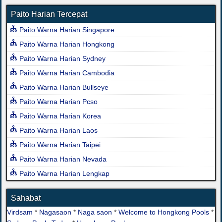
Paito Harian Tercepat
Paito Warna Harian Singapore
Paito Warna Harian Hongkong
Paito Warna Harian Sydney
Paito Warna Harian Cambodia
Paito Warna Harian Bullseye
Paito Warna Harian Pcso
Paito Warna Harian Korea
Paito Warna Harian Laos
Paito Warna Harian Taipei
Paito Warna Harian Nevada
Paito Warna Harian Lengkap
Sahabat
Virdsam
*
Nagasaon
*
Naga saon
*
Welcome to Hongkong Pools
*