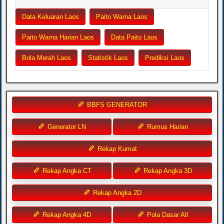
Data Keluaran Laos
Paito Warna Laos
Paito Warna Harian Laos
Data Paito Laos
Bola Merah Laos
Statistik Laos
Prediksi Laos
BBFS GENERATOR
Generator LN
Rumus Harian
Rekap Kumat
Rekap Angka CT
Rekap Angka 3D
Rekap Angka 2D
Rekap Angka 4D
Pola Dasar All