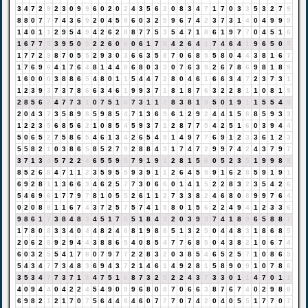
3
4
7
2
9
2
3
0
9
9
6
0
2
0
2
4
3
5
6
2
0
8
3
4
7
1
7
0
3
3
5
3
2
7
9
8
8
0
7
7
7
4
3
6
9
2
0
4
5
9
6
0
3
2
5
9
6
7
4
2
3
7
3
1
4
0
4
9
9
9
1
4
0
1
1
2
9
5
4
9
4
2
6
2
8
8
7
7
5
3
5
4
7
1
8
6
1
9
7
7
0
4
5
1
6
1
6
7
7
5
3
9
5
0
5
2
2
6
0
6
0
6
1
7
8
4
2
6
4
1
7
4
6
4
1
9
6
5
0
5
1
7
7
2
9
8
7
0
5
5
2
9
3
0
3
6
6
3
5
8
7
0
6
8
5
5
8
0
4
4
3
8
1
6
7
1
7
6
9
6
4
1
7
6
4
8
1
4
4
8
6
8
0
3
3
0
7
6
3
9
2
6
7
8
6
9
8
1
8
9
1
6
0
0
0
3
8
8
6
5
4
8
0
1
1
5
4
4
7
2
8
0
4
6
1
6
6
3
4
7
2
3
7
3
1
1
2
3
9
3
7
3
7
8
6
6
3
4
6
1
9
9
3
7
1
8
1
8
7
6
3
2
2
8
1
1
0
8
1
9
2
8
5
6
2
4
7
7
3
1
0
7
5
1
6
7
3
1
1
2
8
3
8
1
9
5
0
1
9
1
1
5
5
4
9
2
0
4
3
7
3
5
8
9
8
5
9
8
5
4
7
1
3
6
9
6
1
2
9
2
4
4
1
5
6
8
5
9
3
3
1
2
2
3
5
6
8
5
6
2
1
0
8
5
4
5
9
3
7
1
2
8
7
7
5
4
2
5
1
6
0
3
9
4
4
5
0
6
5
2
7
5
8
6
5
4
6
1
3
4
2
6
5
4
9
1
4
9
7
7
6
9
1
2
3
3
6
1
2
3
5
5
8
2
1
0
3
8
6
5
8
5
2
7
9
2
8
8
4
3
1
7
4
7
2
9
9
7
4
2
4
3
7
9
7
3
7
1
3
4
5
7
2
2
4
6
5
5
9
5
7
9
1
9
1
2
8
1
5
6
0
5
2
3
5
1
9
9
8
8
8
5
2
6
8
4
7
1
1
2
3
5
9
5
5
9
3
9
1
1
2
6
4
5
9
9
1
6
2
8
5
9
1
9
1
6
9
2
8
1
1
3
6
6
3
4
6
2
5
7
7
3
0
6
6
0
1
4
1
5
2
2
8
3
2
3
5
4
2
6
5
4
6
9
6
1
7
7
9
7
8
1
0
5
5
2
6
1
1
2
7
3
3
8
2
4
6
8
0
8
9
9
7
6
4
0
2
0
8
8
1
1
6
7
4
3
7
2
5
7
5
7
4
1
5
8
0
1
5
6
2
2
4
9
4
1
2
3
3
6
9
8
6
1
7
3
8
4
8
3
4
5
1
7
8
5
1
8
4
3
2
0
3
9
3
7
4
1
8
9
6
5
8
8
7
1
7
8
0
8
3
3
4
0
4
4
8
2
4
6
8
1
9
8
8
5
1
3
2
5
0
4
4
8
3
1
8
6
8
5
2
0
6
2
8
9
2
9
4
4
3
8
8
6
5
4
0
8
5
4
7
7
6
8
5
0
4
3
8
2
1
0
6
7
4
6
0
3
2
5
5
4
1
7
8
0
7
9
7
7
2
2
8
3
2
0
3
8
5
4
6
5
2
5
7
1
0
8
6
5
5
4
3
4
7
7
3
4
8
3
6
9
4
3
7
2
1
4
6
1
4
9
2
8
1
5
8
9
0
9
1
0
7
8
6
3
5
3
4
7
7
3
7
1
8
4
7
5
1
6
8
7
3
2
5
2
2
4
3
7
3
3
0
1
1
4
7
0
1
1
4
0
9
4
4
0
4
2
2
4
5
4
9
0
9
9
6
8
0
8
7
0
6
6
3
8
7
6
7
4
0
2
9
8
8
6
9
8
2
1
2
1
7
0
7
5
6
4
4
8
4
6
0
7
7
7
0
7
4
2
0
4
0
5
5
1
7
7
0
7