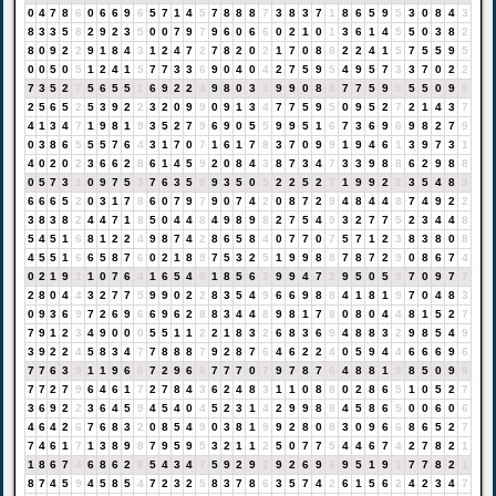
0
4
7
8
6
0
6
6
9
6
5
7
1
4
5
7
8
8
8
7
3
8
3
7
1
8
6
5
9
5
3
0
8
4
3
8
3
3
5
8
2
9
2
3
5
0
0
7
9
7
9
6
0
6
6
0
2
1
0
1
3
6
1
4
5
5
0
3
8
2
8
0
9
2
2
9
1
8
4
3
1
2
4
7
2
7
8
2
0
2
1
7
0
8
8
2
2
4
1
5
7
5
5
9
5
0
0
5
0
5
1
2
4
1
5
7
7
3
3
6
9
0
4
0
4
2
7
5
9
5
4
9
5
7
3
3
7
0
2
2
7
3
5
2
7
5
6
5
5
1
6
9
2
2
4
9
8
0
3
3
9
9
0
8
8
7
7
5
9
5
5
5
0
9
9
2
5
6
5
2
5
3
9
2
2
3
2
0
9
9
0
9
1
3
4
7
7
5
9
5
0
9
5
2
7
2
1
4
3
7
4
1
3
4
7
1
9
8
1
9
3
5
2
7
9
6
9
0
5
5
9
9
5
1
6
7
3
6
9
6
9
8
2
7
9
0
3
8
6
5
5
5
7
6
4
3
1
7
0
7
1
6
1
7
8
3
7
0
9
9
1
9
4
6
1
3
9
7
3
1
4
0
2
0
2
3
6
6
2
8
6
1
4
5
9
2
0
8
4
3
8
7
3
4
7
3
3
9
8
8
6
2
9
8
8
0
5
7
3
1
0
9
7
5
3
7
6
3
5
8
9
3
5
0
5
2
2
5
2
7
1
9
9
2
2
3
5
4
8
3
6
6
6
5
2
0
3
1
7
8
6
0
7
9
7
9
0
7
4
2
0
8
7
2
9
4
8
4
4
8
7
4
9
2
2
3
8
3
8
2
4
4
7
1
8
5
0
4
4
8
4
9
8
9
8
2
7
5
4
9
3
2
7
7
5
2
3
4
4
8
5
4
5
1
6
8
1
2
2
4
9
8
7
4
2
8
6
5
8
4
0
7
7
0
7
5
7
1
2
3
8
3
8
0
8
4
5
5
1
6
6
5
8
7
6
0
2
1
8
9
7
5
3
2
5
1
9
9
8
8
7
8
7
2
9
0
8
6
7
4
0
2
1
9
1
1
0
7
6
4
1
6
5
4
9
1
8
5
6
2
9
9
4
7
2
9
5
0
5
5
7
0
9
7
7
2
8
0
4
4
3
2
7
7
5
9
9
0
2
2
8
3
5
4
9
6
6
9
8
8
4
1
8
1
9
7
0
4
8
3
0
9
3
6
9
7
2
6
9
6
6
9
6
2
8
8
3
4
4
8
9
8
1
7
8
0
8
0
4
4
8
1
5
2
7
7
9
1
2
3
4
9
0
0
0
5
5
1
1
2
2
1
8
3
2
6
8
3
6
9
4
8
8
3
2
9
8
5
4
9
3
9
2
2
4
5
8
3
4
7
7
8
8
8
7
9
2
8
7
6
4
6
2
2
4
0
5
9
4
4
6
6
6
9
6
7
7
6
3
9
1
1
9
6
6
7
2
9
6
6
7
7
7
0
7
9
7
8
7
6
4
8
8
1
9
8
5
0
9
9
7
7
2
7
9
6
4
6
1
7
2
7
8
4
3
6
2
4
8
3
1
1
0
8
8
0
2
8
6
5
1
0
5
2
7
3
6
9
2
2
3
6
4
5
9
4
5
4
0
4
5
2
3
1
4
2
9
9
8
8
4
5
8
6
5
0
0
6
0
6
4
6
4
2
6
7
6
8
3
2
0
8
5
4
9
0
3
8
1
9
9
2
8
0
8
3
0
9
6
6
8
6
5
2
7
7
4
6
1
7
1
3
8
9
8
7
9
5
9
5
3
2
1
1
2
5
0
7
7
5
4
4
6
7
4
2
7
8
2
1
1
8
6
7
4
6
8
6
2
8
5
4
3
4
7
5
9
2
9
2
9
2
6
9
6
9
5
1
9
1
7
7
8
2
1
8
7
4
5
9
4
5
8
5
4
7
2
3
2
5
8
3
7
8
6
3
5
7
4
2
6
1
5
6
2
4
2
3
4
7