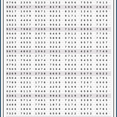
0
7
6
6
3
2
3
0
5
5
5
2
3
3
6
1
6
3
2
5
9
4
5
6
2
7
5
5
0
5
7
0
1
3
4
5
8
3
4
7
8
7
1
7
8
5
6
9
7
7
8
1
7
8
6
1
0
1
9
1
9
6
3
6
9
2
6
4
2
6
9
9
1
7
8
1
0
0
9
9
9
6
7
1
8
6
8
3
1
4
8
3
3
2
5
1
2
4
1
5
6
2
0
5
5
5
5
4
8
3
0
1
7
9
7
0
2
6
3
9
0
2
4
8
3
9
1
7
1
8
7
5
9
4
4
8
6
8
8
7
5
8
9
1
1
4
4
8
4
3
6
3
3
6
9
8
1
3
3
6
8
4
2
5
7
2
6
5
6
2
8
9
7
4
2
1
5
2
3
5
5
3
7
7
5
8
7
2
6
8
9
5
6
2
8
8
8
0
8
8
8
8
8
2
1
7
3
7
2
9
5
1
7
4
2
7
9
8
2
1
7
2
0
5
5
9
9
2
9
2
7
1
3
4
7
0
9
9
6
6
7
1
8
8
7
5
6
4
0
4
3
8
7
9
7
3
4
7
5
3
6
4
6
9
6
2
9
1
2
3
1
9
2
5
7
7
7
3
5
8
6
7
5
2
7
6
2
0
6
6
6
8
1
7
8
5
8
9
8
8
0
7
5
1
6
8
5
8
5
4
7
0
8
3
2
1
2
5
7
3
4
5
5
5
1
1
3
3
3
6
3
3
1
8
9
7
4
1
9
1
9
5
7
5
3
0
1
5
7
3
8
5
4
8
3
5
6
2
2
4
9
6
0
4
4
9
2
6
2
8
7
9
0
2
2
2
6
4
0
4
5
3
1
8
9
5
6
7
5
3
4
8
0
2
2
1
0
6
2
8
2
6
3
1
4
9
3
6
5
2
4
2
6
7
4
7
7
4
9
4
1
9
5
0
5
9
7
3
3
6
2
7
1
7
8
7
9
9
2
2
4
7
1
3
4
6
4
7
8
6
0
7
2
9
2
7
1
8
1
9
7
5
4
0
4
0
6
7
4
2
7
3
0
4
4
7
2
5
1
6
9
4
5
5
1
5
0
0
4
4
8
7
9
2
2
5
0
9
3
3
8
3
8
9
8
7
5
6
4
1
9
8
4
8
3
4
7
3
4
7
6
3
9
2
2
7
5
0
5
5
2
6
2
7
9
0
4
7
4
2
0
1
3
4
7
6
3
2
0
2
6
3
6
3
9
0
6
6
0
6
8
2
6
9
6
2
7
9
3
3
2
7
3
8
2
6
6
0
3
3
2
8
3
6
9
5
0
7
0
7
6
5
2
2
4
2
5
0
4
4
0
9
3
4
7
0
4
3
2
5
6
1
4
7
2
3
8
0
0
0
2
3
0
5
5
1
7
9
1
1
7
7
8
9
8
6
2
3
1
4
1
7
7
8
6
2
1
0
9
9
5
0
2
6
8
7
2
6
7
4
0
9
0
9
9
7
9
2
7
9
1
6
4
3
7
7
7
1
4
5
4
2
5
2
7
8
1
9
9
9
5
7
7
1
8
1
7
1
2
3
0
2
4
5
9
8
1
1
5
6
9
0
4
8
3
2
4
1
2
3
9
8
2
1
3
6
5
8
6
5
5
9
6
2
8
3
3
8
1
9
1
4
6
6
3
9
4
1
3
4
9
9
4
3
7
5
4
1
9
1
5
8
2
7
9
2
1
3
2
5
9
0
3
4
7
5
7
1
4
5
7
4
6
1
7
5
9
7
2
9
7
2
6
1
7
3
3
8
9
8
8
1
4
5
9
3
4
8
8
7
3
0
3
3
6
7
7
9
8
8
1
8
7
2
9
5
1
7
4
2
9
2
2
2
4
6
9
1
3
4
0
1
3
1
4
1
8
6
6
3
8
0
4
6
1
6
2
6
9
6
4
3
4
8
3
6
3
7
6
4
6
7
8
1
9
7
3
2
0
2
7
9
2
8
1
1
5
2
8
1
6
5
0
8
8
8
6
2
2
4
5
9
5
2
7
6
5
6
8
5