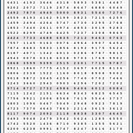
6
4
3
1
4
4
1
9
2
2
3
6
4
6
1
4
3
1
8
9
5
8
9
3
3
5
3
8
1
9
4
4
8
7
6
9
2
0
2
2
2
0
7
2
9
7
1
1
9
1
2
8
7
4
2
8
6
4
7
2
6
8
8
0
8
6
0
4
9
4
2
4
9
2
2
7
8
7
0
7
4
9
4
9
4
5
0
0
0
0
8
9
3
1
4
5
5
4
0
4
7
2
7
6
4
4
5
5
9
5
8
1
9
3
3
4
1
6
2
8
9
1
9
9
9
3
8
2
3
5
7
2
1
5
6
6
2
5
9
5
1
4
5
9
5
2
4
9
4
4
4
2
6
4
1
5
7
4
7
2
4
7
3
0
3
3
2
9
5
5
2
7
6
8
5
1
8
5
3
8
7
4
4
0
4
2
6
1
1
2
0
9
7
4
2
4
8
5
3
8
3
0
1
9
1
9
2
8
3
2
6
5
2
2
4
8
2
9
9
9
4
7
4
9
4
6
4
2
5
7
7
2
3
7
1
3
3
0
8
8
9
8
6
9
6
4
4
2
4
6
7
7
3
3
6
4
6
8
8
7
6
8
3
5
8
7
2
1
2
3
9
4
6
3
9
0
7
6
3
9
7
5
5
7
3
1
1
4
5
9
0
1
6
3
9
0
0
7
6
4
4
9
6
4
1
3
9
0
7
7
6
4
5
4
9
7
8
7
4
2
8
6
8
3
2
5
8
3
3
6
1
8
5
6
2
8
1
9
2
2
9
1
7
5
3
5
6
2
4
6
8
1
8
7
6
4
0
7
1
8
1
3
4
2
6
6
0
1
3
4
0
2
8
6
5
8
7
8
7
6
9
8
1
5
6
4
9
4
3
7
0
0
7
8
6
0
3
1
8
9
6
0
3
8
2
9
7
0
3
3
1
7
6
9
6
9
9
0
2
2
3
8
6
8
5
3
5
9
9
9
9
3
9
9
9
2
5
1
5
6
2
3
0
1
1
7
7
1
5
6
9
7
8
7
6
8
9
2
1
3
1
8
6
0
6
7
7
7
5
3
4
1
5
2
7
3
6
9
7
7
6
0
2
9
2
8
1
3
6
9
0
8
0
6
6
2
3
3
8
2
1
5
2
2
4
1
1
6
0
6
8
0
1
8
9
8
9
0
8
8
9
0
0
2
2
9
0
1
8
9
9
8
7
2
9
3
0
4
5
9
4
2
5
6
2
7
7
4
0
4
0
7
0
2
2
7
4
6
6
3
3
2
4
3
7
3
6
6
0
6
2
9
4
3
7
0
9
0
3
3
6
2
9
6
6
7
2
0
2
2
7
2
0
2
2
9
7
1
4
5
8
7
2
7
9
2
7
3
2
5
4
9
8
6
5
9
4
0
6
6
6
0
1
2
3
0
0
8
4
3
7
1
1
5
6
1
2
4
2
6
2
1
5
1
6
6
6
3
4
7
8
3
4
3
7
6
8
2
5
7
6
5
4
5
9
7
7
5
6
2
9
9
2
1
3
2
0
0
6
6
8
5
6
8
5
7
6
1
9
1
5
5
4
4
8
3
7
3
7
1
6
8
0
3
3
1
0
9
6
6
0
4
6
7
4
5
0
4
9
4
2
9
4
8
3
0
9
2
3
5
7
8
1
9
1
4
7
2
3
5
7
3
7
0
7
4
6
4
3
7
7
8
6
3
9
2
2
1
4
5
3
6
1
5
6
3
6
1
2
3
8
1
1
7
8
9
0
7
4
2
2
0
9
2
2
2
1
1
8
9
8
8
3
8
2
3
3
0
7
7
4
6
4
5
9
0
4
9
3
3
9
0
4
8
3
2
4
7
9
7
3
9
4
2
6
5
6
2
4
6
1
2
8
5
4
6
5
5
0
5
4
7
4
2
6
5
5
2
0
2
1
4
3
6
9
8
7
1
0
1
9
3
8
5
4
1
3
5
5
1
5
6
2
1
3
6
2
0
0
0
6
2
3
8
2
0
9
9
1
1
8
7
4
7
2
8
2
4
7
2
3
6
1
6
7
3
1
7
0
7