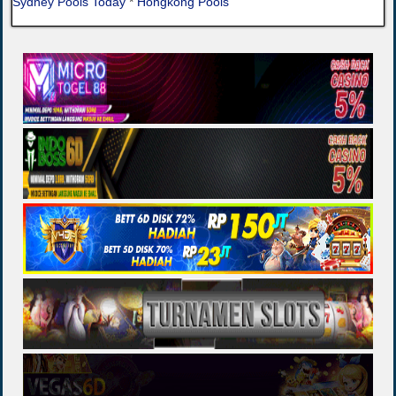
Sydney Pools Today
*
Hongkong Pools