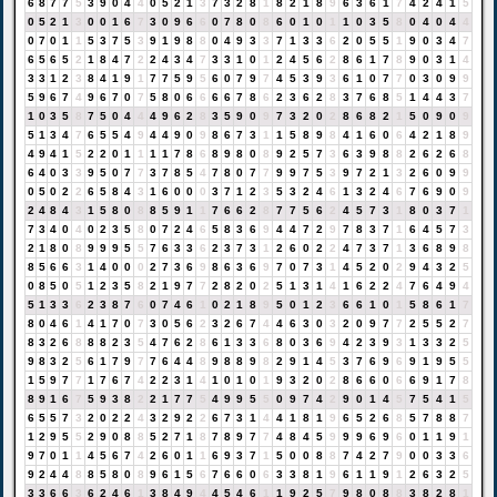
6
8
7
7
5
3
9
0
4
4
0
5
2
1
3
7
3
2
8
1
8
2
1
8
9
6
3
6
1
7
4
2
4
1
5
0
5
2
1
3
0
0
1
6
7
3
0
9
6
6
0
7
8
0
8
6
0
1
0
1
1
0
3
5
8
0
4
0
4
4
0
7
0
1
1
5
3
7
5
3
9
1
9
8
8
0
4
9
3
3
7
1
3
3
6
2
0
5
5
1
9
0
3
4
7
6
5
6
5
2
1
8
4
7
2
2
4
3
4
7
3
3
1
0
1
2
4
5
6
2
8
6
1
7
8
9
0
3
1
4
3
3
1
2
3
8
4
1
9
1
7
7
5
9
5
6
0
7
9
7
4
5
3
9
3
6
1
0
7
7
0
3
0
9
9
5
9
6
7
4
9
6
7
0
7
5
8
0
6
6
6
6
7
8
6
2
3
6
2
8
3
7
6
8
5
1
4
4
3
7
1
0
3
5
8
7
5
0
4
4
4
9
6
2
8
3
5
9
0
9
7
3
2
0
2
8
6
8
2
1
5
0
9
0
9
5
1
3
4
7
6
5
5
4
9
4
4
9
0
9
8
6
7
3
1
1
5
8
9
8
4
1
6
0
6
4
2
1
8
9
4
9
4
1
5
2
2
0
1
1
1
1
7
8
6
8
9
8
0
8
9
2
5
7
3
6
3
9
8
8
2
6
2
6
8
6
4
0
3
3
9
5
0
7
7
3
7
8
5
4
7
8
0
7
7
9
9
7
5
3
9
7
2
1
3
2
6
0
9
9
0
5
0
2
2
6
5
8
4
3
1
6
0
0
0
3
7
1
2
3
5
3
2
4
6
1
3
2
4
6
7
6
9
0
9
2
4
8
4
3
1
5
8
0
8
8
5
9
1
1
7
6
6
2
8
7
7
5
6
2
4
5
7
3
1
8
0
3
7
1
7
3
4
0
4
0
2
3
5
8
0
7
2
4
6
5
8
3
6
9
4
4
7
2
9
7
8
3
7
1
6
4
5
7
3
2
1
8
0
8
9
9
9
5
5
7
6
3
3
6
2
3
7
3
1
2
6
0
2
2
4
7
3
7
1
3
6
8
9
8
8
5
6
6
3
1
4
0
0
0
2
7
3
6
9
8
6
3
6
9
7
0
7
3
1
4
5
2
0
2
9
4
3
2
5
0
8
5
0
5
1
2
3
5
8
2
1
9
7
7
2
8
2
0
2
5
1
3
1
4
1
6
2
2
4
7
6
4
9
4
5
1
3
3
6
2
3
8
7
6
0
7
4
6
1
0
2
1
8
9
5
0
1
2
3
6
6
1
0
1
5
8
6
1
7
8
0
4
6
1
4
1
7
0
7
3
0
5
6
2
3
2
6
7
4
4
6
3
0
3
2
0
9
7
7
2
5
5
2
7
8
3
2
6
8
8
8
2
3
5
4
7
6
2
8
6
1
3
3
6
8
0
3
6
9
4
2
3
9
3
1
3
3
2
5
9
8
3
2
5
6
1
7
9
7
7
6
4
4
8
9
8
8
9
8
2
9
1
4
5
3
7
6
9
6
9
1
9
5
5
1
5
9
7
7
1
7
6
7
4
2
2
3
1
4
1
0
1
0
1
9
3
2
0
2
8
6
6
0
6
6
9
1
7
8
8
9
1
6
7
5
9
3
8
2
2
1
7
7
5
4
9
9
5
5
0
9
7
4
2
9
0
1
4
5
7
5
4
1
5
6
5
5
7
3
2
0
2
2
4
3
2
9
2
2
6
7
3
1
4
4
1
8
1
9
6
5
2
6
8
5
7
8
8
7
1
2
9
5
5
2
9
0
8
8
5
2
7
1
8
7
8
9
7
7
4
8
4
5
9
9
9
6
9
6
0
1
1
9
1
9
7
0
1
1
4
5
6
7
4
2
6
0
1
1
6
9
3
7
1
5
0
0
8
8
7
4
2
7
9
0
0
3
3
6
9
2
4
4
8
8
5
8
0
8
9
6
1
5
6
7
6
6
0
6
3
3
8
1
9
6
1
1
9
1
2
6
3
2
5
3
3
6
6
3
6
2
4
6
1
3
8
4
9
4
4
5
4
6
1
1
9
2
5
7
9
8
0
8
8
3
8
2
8
1