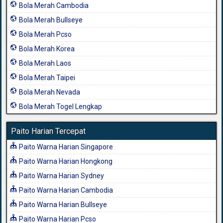
Bola Merah Cambodia
Bola Merah Bullseye
Bola Merah Pcso
Bola Merah Korea
Bola Merah Laos
Bola Merah Taipei
Bola Merah Nevada
Bola Merah Togel Lengkap
Paito Harian Tercepat
Paito Warna Harian Singapore
Paito Warna Harian Hongkong
Paito Warna Harian Sydney
Paito Warna Harian Cambodia
Paito Warna Harian Bullseye
Paito Warna Harian Pcso