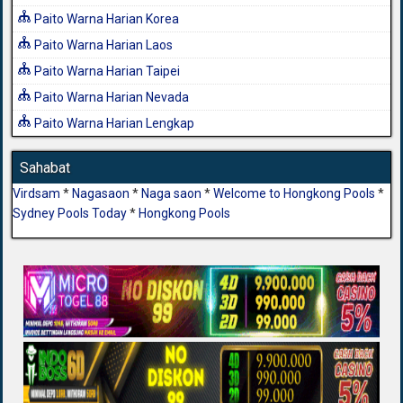
Paito Warna Harian Korea
Paito Warna Harian Laos
Paito Warna Harian Taipei
Paito Warna Harian Nevada
Paito Warna Harian Lengkap
Sahabat
Virdsam
*
Nagasaon
*
Naga saon
*
Welcome to Hongkong Pools
*
Sydney Pools Today
*
Hongkong Pools