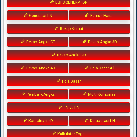
BBFS GENERATOR
Generator LN
Rumus Harian
Rekap Kumat
Rekap Angka CT
Rekap Angka 3D
Rekap Angka 2D
Rekap Angka 4D
Pola Dasar All
Pola Dasar
Pembalik Angka
Multi Kombinasi
LN vs DN
Kombinasi 4D
Kolaborasi LN
Kalkulator Togel