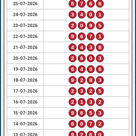
6
7
6
6
25-07-2026
3
4
0
1
24-07-2026
2
0
9
5
23-07-2026
9
6
7
1
22-07-2026
4
4
3
8
21-07-2026
2
6
0
3
20-07-2026
6
4
0
6
19-07-2026
9
2
8
3
18-07-2026
2
3
2
5
17-07-2026
2
1
3
2
16-07-2026
9
6
5
3
15-07-2026
6
0
7
2
14-07-2026
9
2
6
0
13-07-2026