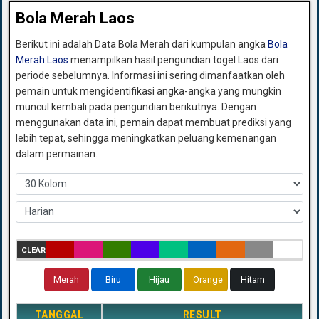
Bola Merah Laos
Berikut ini adalah Data Bola Merah dari kumpulan angka
Bola
Merah Laos
menampilkan hasil pengundian togel Laos dari
periode sebelumnya. Informasi ini sering dimanfaatkan oleh
pemain untuk mengidentifikasi angka-angka yang mungkin
muncul kembali pada pengundian berikutnya. Dengan
menggunakan data ini, pemain dapat membuat prediksi yang
lebih tepat, sehingga meningkatkan peluang kemenangan
dalam permainan.
CLEAR
Merah
Biru
Hijau
Orange
Hitam
TANGGAL
RESULT