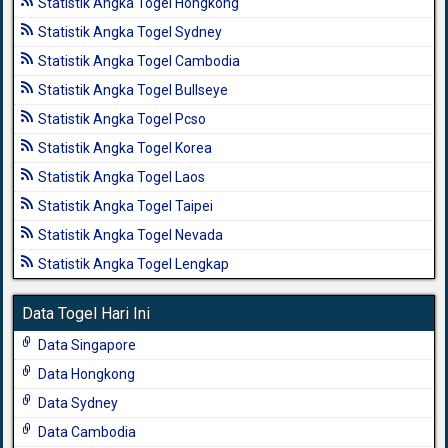
Statistik Angka Togel Hongkong
Statistik Angka Togel Sydney
Statistik Angka Togel Cambodia
Statistik Angka Togel Bullseye
Statistik Angka Togel Pcso
Statistik Angka Togel Korea
Statistik Angka Togel Laos
Statistik Angka Togel Taipei
Statistik Angka Togel Nevada
Statistik Angka Togel Lengkap
Data Togel Hari Ini
Data Singapore
Data Hongkong
Data Sydney
Data Cambodia