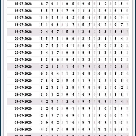
15-07-2026
6
7
0
1
1
0
5
5
9
5
5
1
2
3
4
5
9
16-07-2026
8
5
7
8
6
7
9
7
1
8
9
4
6
1
6
8
5
17-07-2026
1
9
4
5
9
4
2
6
5
1
6
7
5
3
0
1
1
18-07-2026
5
1
0
8
8
1
7
8
5
7
3
0
4
4
0
7
7
19-07-2026
0
4
6
7
4
5
8
4
3
8
2
2
3
5
8
8
7
20-07-2026
3
5
7
3
1
8
0
8
3
4
7
3
1
4
8
4
3
21-07-2026
9
7
4
9
4
4
1
5
8
0
8
7
0
7
3
0
3
22-07-2026
9
4
1
7
8
0
8
8
8
8
7
1
3
4
3
8
2
23-07-2026
8
3
8
6
5
8
4
3
3
3
6
3
7
1
8
3
2
24-07-2026
7
2
1
3
4
1
4
5
7
9
7
0
7
7
2
9
2
25-07-2026
6
0
0
4
4
1
2
3
6
5
2
0
5
5
1
5
6
26-07-2026
7
8
6
2
8
5
4
9
1
9
1
2
7
9
6
9
6
27-07-2026
9
2
3
5
8
2
5
7
7
5
3
5
2
7
0
2
2
28-07-2026
5
0
1
2
3
0
4
4
6
9
6
1
7
8
1
9
1
29-07-2026
4
2
3
1
4
2
6
8
9
4
4
5
9
5
4
4
8
30-07-2026
5
2
0
5
5
0
1
1
8
9
8
1
0
1
3
9
3
31-07-2026
2
9
7
7
5
6
9
6
1
1
2
9
6
6
6
1
7
01-08-2026
0
6
0
2
2
1
6
7
5
3
8
0
9
9
3
5
8
02-08-2026
4
5
8
7
6
8
8
7
0
9
9
3
3
6
5
9
5