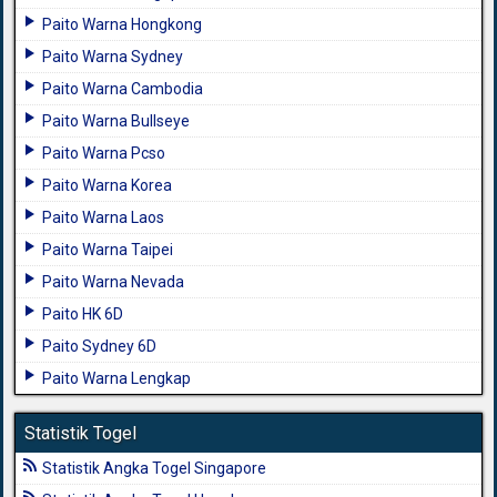
Paito Warna Hongkong
Paito Warna Sydney
Paito Warna Cambodia
Paito Warna Bullseye
Paito Warna Pcso
Paito Warna Korea
Paito Warna Laos
Paito Warna Taipei
Paito Warna Nevada
Paito HK 6D
Paito Sydney 6D
Paito Warna Lengkap
Statistik Togel
Statistik Angka Togel Singapore