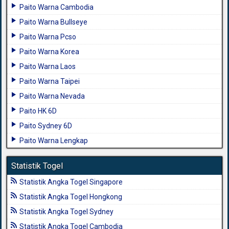
Paito Warna Cambodia
Paito Warna Bullseye
Paito Warna Pcso
Paito Warna Korea
Paito Warna Laos
Paito Warna Taipei
Paito Warna Nevada
Paito HK 6D
Paito Sydney 6D
Paito Warna Lengkap
Statistik Togel
Statistik Angka Togel Singapore
Statistik Angka Togel Hongkong
Statistik Angka Togel Sydney
Statistik Angka Togel Cambodia