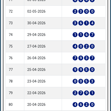
72
02-05-2026
2
3
0
0
73
30-04-2026
3
6
1
4
74
29-04-2026
1
1
6
7
75
27-04-2026
4
0
2
0
76
26-04-2026
7
9
3
7
77
25-04-2026
9
9
5
0
78
23-04-2026
0
0
5
3
79
22-04-2026
2
7
9
1
80
20-04-2026
4
6
2
0