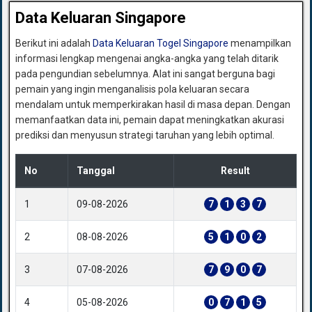
Data Keluaran Singapore
Berikut ini adalah
Data Keluaran Togel Singapore
menampilkan
informasi lengkap mengenai angka-angka yang telah ditarik
pada pengundian sebelumnya. Alat ini sangat berguna bagi
pemain yang ingin menganalisis pola keluaran secara
mendalam untuk memperkirakan hasil di masa depan. Dengan
memanfaatkan data ini, pemain dapat meningkatkan akurasi
prediksi dan menyusun strategi taruhan yang lebih optimal.
No
Tanggal
Result
1
09-08-2026
7
1
3
7
2
08-08-2026
5
1
0
2
3
07-08-2026
7
9
0
7
4
05-08-2026
0
7
1
5