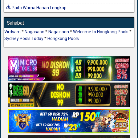
Paito Warna Harian Lengkap
Sahabat
Virdsam
*
Nagasaon
*
Naga saon
*
Welcome to Hongkong Pools
*
Sydney Pools Today
*
Hongkong Pools