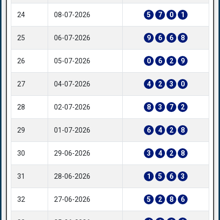
24
08-07-2026
5
7
0
1
25
06-07-2026
9
6
6
8
26
05-07-2026
0
6
2
9
27
04-07-2026
4
2
3
0
28
02-07-2026
8
3
7
2
29
01-07-2026
6
4
2
8
30
29-06-2026
3
4
2
8
31
28-06-2026
1
5
6
3
32
27-06-2026
5
2
8
6