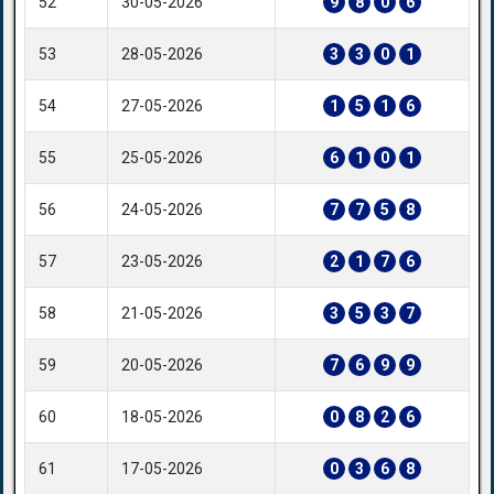
52
30-05-2026
9
8
0
6
53
28-05-2026
3
3
0
1
54
27-05-2026
1
5
1
6
55
25-05-2026
6
1
0
1
56
24-05-2026
7
7
5
8
57
23-05-2026
2
1
7
6
58
21-05-2026
3
5
3
7
59
20-05-2026
7
6
9
9
60
18-05-2026
0
8
2
6
61
17-05-2026
0
3
6
8