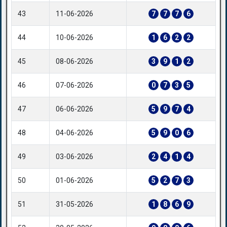
43
11-06-2026
7
7
7
6
44
10-06-2026
1
6
2
2
45
08-06-2026
3
9
1
2
46
07-06-2026
0
7
3
5
47
06-06-2026
5
9
7
4
48
04-06-2026
5
9
0
6
49
03-06-2026
2
4
1
4
50
01-06-2026
5
2
7
3
51
31-05-2026
1
8
6
9