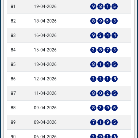
81
19-04-2026
9
8
1
5
82
18-04-2026
8
9
5
3
83
16-04-2026
9
3
4
4
84
15-04-2026
3
8
7
3
85
13-04-2026
8
1
4
5
86
12-04-2026
2
2
1
8
87
11-04-2026
8
0
2
5
88
09-04-2026
8
3
9
5
89
08-04-2026
7
1
9
5
90
06-04-2026
2
9
1
6