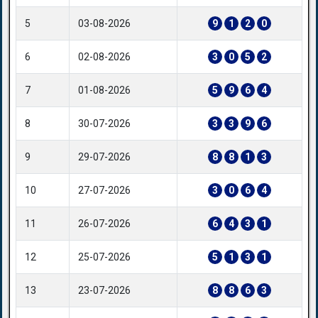
5
03-08-2026
9
1
2
0
6
02-08-2026
3
0
5
2
7
01-08-2026
5
9
6
4
8
30-07-2026
3
3
9
6
9
29-07-2026
8
8
1
3
10
27-07-2026
3
0
6
4
11
26-07-2026
6
4
3
1
12
25-07-2026
5
1
3
1
13
23-07-2026
8
8
6
3