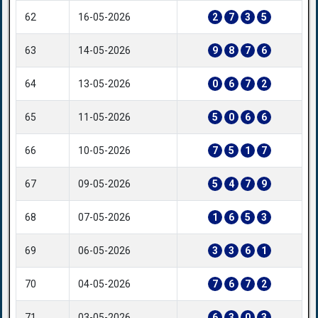
62
16-05-2026
2
7
3
5
63
14-05-2026
9
8
7
6
64
13-05-2026
0
6
7
2
65
11-05-2026
5
0
6
6
66
10-05-2026
7
5
1
7
67
09-05-2026
5
4
7
9
68
07-05-2026
1
6
5
3
69
06-05-2026
3
3
6
1
70
04-05-2026
7
6
7
2
71
03-05-2026
6
3
0
3