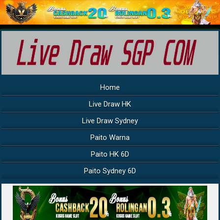
Home
Live Draw HK
Live Draw Sydney
Paito Warna
Paito HK 6D
Paito Sydney 6D