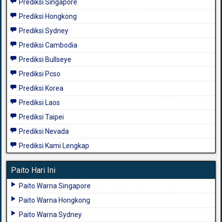
Prediksi Singapore
Prediksi Hongkong
Prediksi Sydney
Prediksi Cambodia
Prediksi Bullseye
Prediksi Pcso
Prediksi Korea
Prediksi Laos
Prediksi Taipei
Prediksi Nevada
Prediksi Kami Lengkap
Paito Hari Ini
Paito Warna Singapore
Paito Warna Hongkong
Paito Warna Sydney