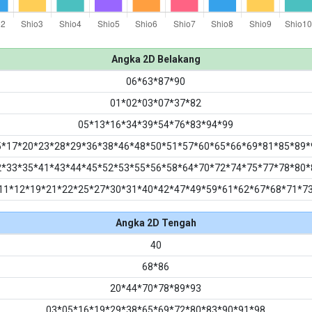
Angka 2D Belakang
06*63*87*90
01*02*03*07*37*82
05*13*16*34*39*54*76*83*94*99
5*17*20*23*28*29*36*38*46*48*50*51*57*60*65*66*69*81*85*89*
2*33*35*41*43*44*45*52*53*55*56*58*64*70*72*74*75*77*78*80*
11*12*19*21*22*25*27*30*31*40*42*47*49*59*61*62*67*68*71*7
Angka 2D Tengah
40
68*86
20*44*70*78*89*93
03*05*16*19*29*38*65*69*72*80*83*90*91*98