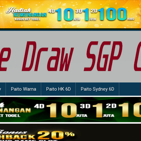
y
Paito Warna
Paito HK 6D
Paito Sydney 6D