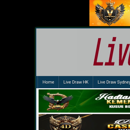
Home
Live Draw HK
Live Draw Sydne