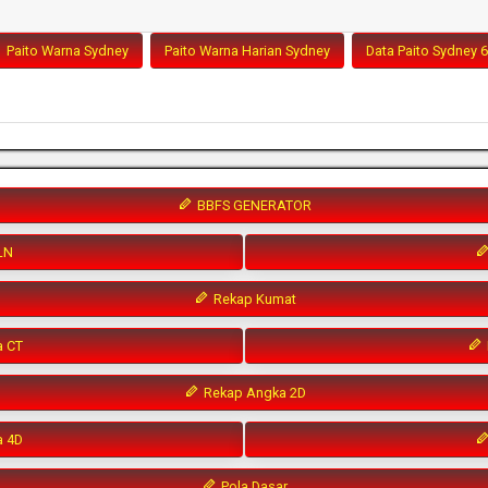
Paito Warna Sydney
Paito Warna Harian Sydney
Data Paito Sydney 
BBFS GENERATOR
LN
Rekap Kumat
 CT
Rekap Angka 2D
 4D
Pola Dasar