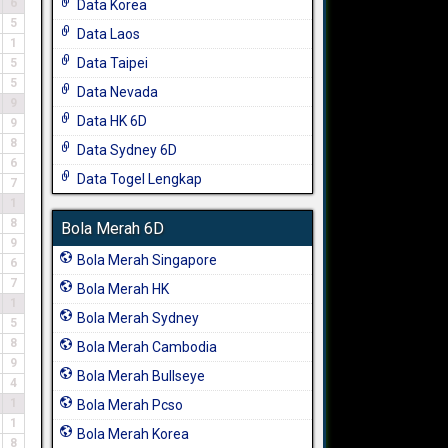
6
Data Korea
5
Data Laos
1
Data Taipei
5
5
Data Nevada
9
Data HK 6D
9
8
Data Sydney 6D
6
Data Togel Lengkap
7
1
8
Bola Merah 6D
9
Bola Merah Singapore
6
7
Bola Merah HK
1
Bola Merah Sydney
5
8
Bola Merah Cambodia
9
Bola Merah Bullseye
4
1
Bola Merah Pcso
1
Bola Merah Korea
8