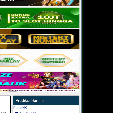
Prediksi Hari Ini
Paito HK