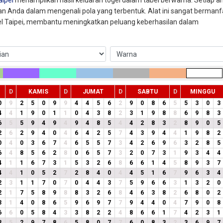
aipei
menampilkan hasil keluaran togel dalam tabel berwarna. Setiap a
 Anda dalam mengenali pola yang terbentuk. Alat ini sangat bermanf
gel Taipei, membantu meningkatkan peluang keberhasilan dalam
D
KAMIS
D
JUMAT
D
SABTU
D
MINGGU
0
9
2
5
0
9
9
4
4
5
6
2
9
0
8
6
5
5
3
0
3
4
4
1
9
0
1
1
0
4
3
8
2
3
1
9
8
8
6
9
8
3
6
5
5
9
4
9
4
9
4
8
5
4
4
2
8
3
2
8
9
0
5
2
6
2
9
4
0
4
6
4
2
5
7
4
3
9
4
4
1
9
8
2
0
4
0
3
6
7
4
6
5
5
7
3
4
2
6
9
6
3
2
8
5
6
4
8
5
6
2
8
0
6
5
7
3
2
0
7
3
1
9
3
4
4
4
1
1
6
7
3
1
5
3
2
6
8
6
6
1
4
5
8
9
3
7
4
4
1
0
5
2
7
2
8
4
0
4
4
5
1
6
7
9
6
3
4
2
3
1
1
7
0
7
0
4
4
3
7
5
9
6
6
3
1
3
2
0
2
1
7
5
8
9
8
8
3
2
6
8
4
6
3
8
2
6
8
0
2
3
1
4
0
8
6
5
9
6
9
7
7
9
4
4
0
4
7
9
0
8
6
6
0
5
8
4
3
3
8
2
2
4
8
6
6
1
7
4
2
3
1
3
5
2
9
7
8
6
5
8
0
7
7
6
0
8
3
2
3
6
9
7