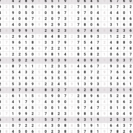
7
7
4
2
8
9
8
6
5
1
9
1
0
6
4
5
9
6
7
6
0
9
2
5
1
0
6
6
3
9
9
2
2
7
5
8
1
9
3
7
3
2
4
1
9
0
5
0
5
0
5
6
7
4
9
7
0
4
4
4
4
0
1
0
4
4
0
6
7
4
2
0
7
3
1
2
6
5
6
2
1
8
8
6
8
3
4
0
0
9
9
9
2
9
3
3
7
8
0
6
6
3
1
6
8
2
8
5
9
9
1
1
2
6
2
3
5
6
7
4
4
8
6
2
3
6
9
6
2
9
4
3
7
8
4
8
3
2
3
8
9
3
3
1
2
2
7
1
7
9
6
1
8
9
3
3
7
9
7
7
5
4
7
2
4
8
8
0
4
6
1
7
0
6
6
7
2
2
1
3
5
1
4
8
3
4
4
7
8
6
5
2
2
5
0
5
9
8
1
4
5
8
5
8
2
1
0
6
0
7
9
1
5
0
2
4
6
9
5
3
9
3
4
0
9
0
9
0
0
3
7
8
8
8
7
1
1
2
1
2
3
5
8
4
6
6
7
4
9
3
6
2
0
9
5
4
3
2
5
9
6
2
6
8
6
8
7
2
9
7
6
5
4
3
5
0
1
6
6
3
6
3
5
5
1
6
2
9
0
9
3
4
6
9
2
5
5
3
0
9
9
2
2
4
5
9
1
3
9
3
3
5
3
6
1
0
7
8
7
0
4
4
8
3
2
7
9
6
2
8
0
8
2
9
1
9
6
2
6
1
1
5
6
5
9
0
7
7
2
8
9
6
6
5
2
6
8
3
5
4
1
7
9
7
4
0
9
0
9
5
3
9
4
4
9
5
6
2
4
4
4
9
4
5
9
0
0
1
6
7
9
7
4
7
2
0
1
0
9
1
7
1
9
9
2
2
7
8
2
3
5
9
8
5
4
9
6
0
4
9
6
4
1
4
4
0
4
5
3
7
6
4
6
3
1
9
1
2
5
3
7
4
8
0
7
2
2
4
4
3
0
8
8
5
1
9
1
1
6
4
3
7
3
8
4
5
0
6
6
0
2
3
8
2
5
7
8
1
9
7
8
2
6