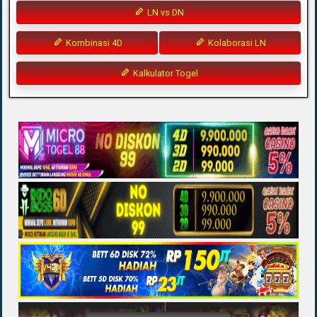
LN vs DN
Kombinasi 4D
Kolaborasi LN
Kalkulator Togel