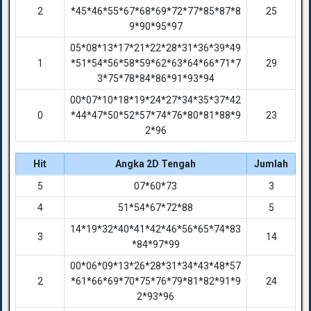
2
*45*46*55*67*68*69*72*77*85*87*8
25
9*90*95*97
05*08*13*17*21*22*28*31*36*39*49
1
*51*54*56*58*59*62*63*64*66*71*7
29
3*75*78*84*86*91*93*94
00*07*10*18*19*24*27*34*35*37*42
0
*44*47*50*52*57*74*76*80*81*88*9
23
2*96
Hit
Angka 2D Tengah
Jumlah
5
07*60*73
3
4
51*54*67*72*88
5
14*19*32*40*41*42*46*56*65*74*83
3
14
*84*97*99
00*06*09*13*26*28*31*34*43*48*57
2
*61*66*69*70*75*76*79*81*82*91*9
24
2*93*96