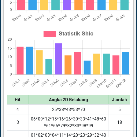
Hit
Angka 2D Belakang
Jumlah
4
25*38*43*53*70
5
06*09*12*15*16*26*30*33*41*48*60
3
18
*61*65*79*82*83*98*99
01*02*03*04*11*14*20*23*29*32*40