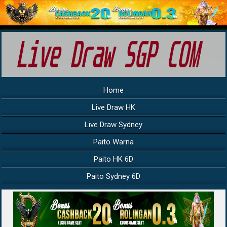
Home
Live Draw HK
Live Draw Sydney
Paito Warna
Paito HK 6D
Paito Sydney 6D