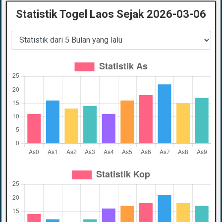
Statistik Togel Laos Sejak 2026-03-06