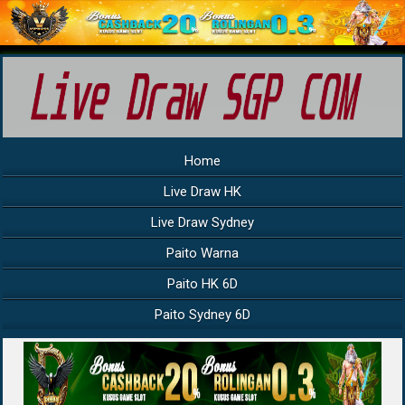
Home
Live Draw HK
Live Draw Sydney
Paito Warna
Paito HK 6D
Paito Sydney 6D