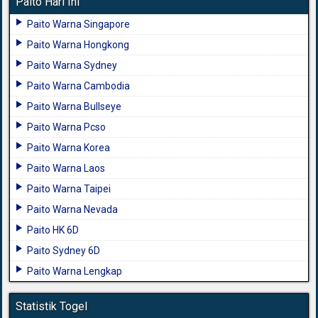
Paito Hari Ini
Paito Warna Singapore
Paito Warna Hongkong
Paito Warna Sydney
Paito Warna Cambodia
Paito Warna Bullseye
Paito Warna Pcso
Paito Warna Korea
Paito Warna Laos
Paito Warna Taipei
Paito Warna Nevada
Paito HK 6D
Paito Sydney 6D
Paito Warna Lengkap
Statistik Togel