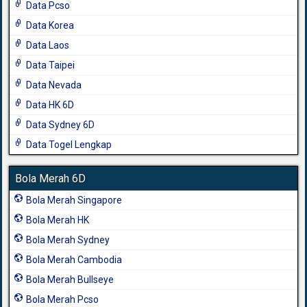
Data Pcso
Data Korea
Data Laos
Data Taipei
Data Nevada
Data HK 6D
Data Sydney 6D
Data Togel Lengkap
Bola Merah 6D
Bola Merah Singapore
Bola Merah HK
Bola Merah Sydney
Bola Merah Cambodia
Bola Merah Bullseye
Bola Merah Pcso