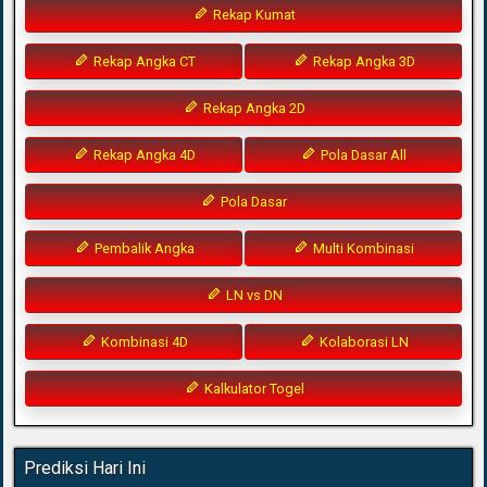
Rekap Kumat
Rekap Angka CT
Rekap Angka 3D
Rekap Angka 2D
Rekap Angka 4D
Pola Dasar All
Pola Dasar
Pembalik Angka
Multi Kombinasi
LN vs DN
Kombinasi 4D
Kolaborasi LN
Kalkulator Togel
Prediksi Hari Ini