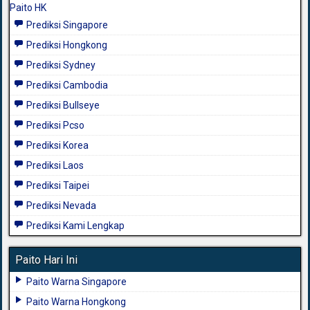
Paito HK
Prediksi Singapore
Prediksi Hongkong
Prediksi Sydney
Prediksi Cambodia
Prediksi Bullseye
Prediksi Pcso
Prediksi Korea
Prediksi Laos
Prediksi Taipei
Prediksi Nevada
Prediksi Kami Lengkap
Paito Hari Ini
Paito Warna Singapore
Paito Warna Hongkong