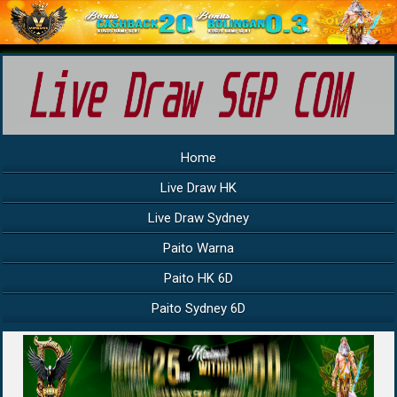
Home
Live Draw HK
Live Draw Sydney
Paito Warna
Paito HK 6D
Paito Sydney 6D