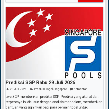
Prediksi SGP Rabu 29 Juli 2026
28 Juli 2026
Prediksi Togel Singapore
Komentar
Live SGP memberikan prediksi SGP Prediksi yang akurat dan
terpercaya ini disusun dengan analisis mendalam, memberikan
bantuan yang signifikan bagi para pemain togel untuk