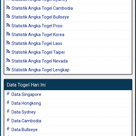
Statistik Angka Togel Cambodia
Statistik Angka Togel Bullseye
Statistik Angka Togel Pcso
Statistik Angka Togel Korea
Statistik Angka Togel Laos
Statistik Angka Togel Taipei
Statistik Angka Togel Nevada
Statistik Angka Togel Lengkap
Data Togel Hari Ini
Data Singapore
Data Hongkong
Data Sydney
Data Cambodia
Data Bullseye