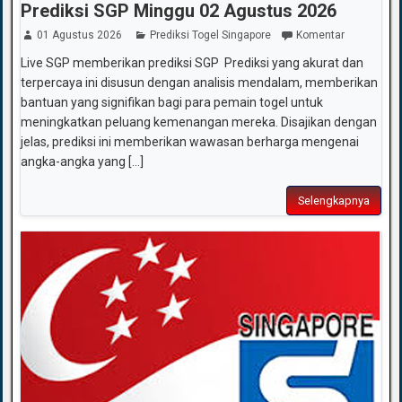
Prediksi SGP Minggu 02 Agustus 2026
01 Agustus 2026
Prediksi Togel Singapore
Komentar
Live SGP memberikan prediksi SGP Prediksi yang akurat dan
terpercaya ini disusun dengan analisis mendalam, memberikan
bantuan yang signifikan bagi para pemain togel untuk
meningkatkan peluang kemenangan mereka. Disajikan dengan
jelas, prediksi ini memberikan wawasan berharga mengenai
angka-angka yang [...]
Selengkapnya