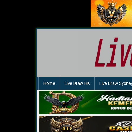
Home
Live Draw HK
Live Draw Sydne