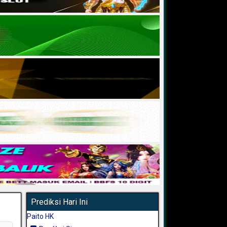
Prediksi Hari Ini
Paito HK