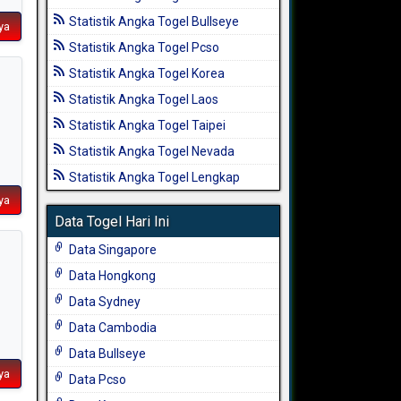
Statistik Angka Togel Bullseye
ya
Statistik Angka Togel Pcso
Statistik Angka Togel Korea
Statistik Angka Togel Laos
Statistik Angka Togel Taipei
Statistik Angka Togel Nevada
Statistik Angka Togel Lengkap
ya
Data Togel Hari Ini
Data Singapore
Data Hongkong
Data Sydney
Data Cambodia
Data Bullseye
ya
Data Pcso