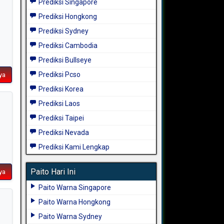
Prediksi Singapore
Prediksi Hongkong
Prediksi Sydney
Prediksi Cambodia
Prediksi Bullseye
Prediksi Pcso
ya
Prediksi Korea
Prediksi Laos
Prediksi Taipei
Prediksi Nevada
Prediksi Kami Lengkap
Paito Hari Ini
ya
Paito Warna Singapore
Paito Warna Hongkong
Paito Warna Sydney