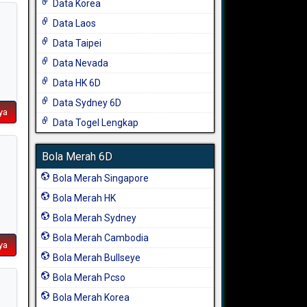
Data Korea
Data Laos
Data Taipei
Data Nevada
Data HK 6D
Data Sydney 6D
ya
Data Togel Lengkap
Bola Merah 6D
Bola Merah Singapore
Bola Merah HK
Bola Merah Sydney
Bola Merah Cambodia
ya
Bola Merah Bullseye
Bola Merah Pcso
Bola Merah Korea