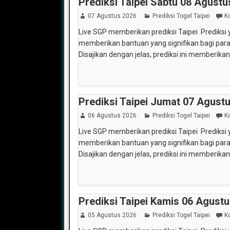
Prediksi Taipei Sabtu 08 Agustu
07 Agustus 2026
Prediksi Togel Taipei
K
Live SGP memberikan prediksi Taipei Prediksi 
memberikan bantuan yang signifikan bagi pa
Disajikan dengan jelas, prediksi ini memberik
Prediksi Taipei Jumat 07 Agust
06 Agustus 2026
Prediksi Togel Taipei
K
Live SGP memberikan prediksi Taipei Prediksi 
memberikan bantuan yang signifikan bagi pa
Disajikan dengan jelas, prediksi ini memberik
Prediksi Taipei Kamis 06 Agust
05 Agustus 2026
Prediksi Togel Taipei
K