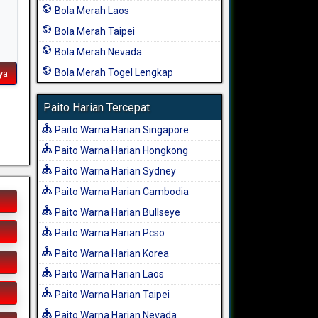
Bola Merah Laos
Bola Merah Taipei
Bola Merah Nevada
Bola Merah Togel Lengkap
ya
Paito Harian Tercepat
Paito Warna Harian Singapore
Paito Warna Harian Hongkong
Paito Warna Harian Sydney
Paito Warna Harian Cambodia
Paito Warna Harian Bullseye
Paito Warna Harian Pcso
Paito Warna Harian Korea
Paito Warna Harian Laos
Paito Warna Harian Taipei
Paito Warna Harian Nevada