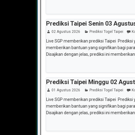
Prediksi Taipei Senin 03 Agustu
02 Agustus 2026
Prediksi Togel Taipei
K
Live SGP memberikan prediksi Taipei Prediksi 
memberikan bantuan yang signifikan bagi pa
Disajikan dengan jelas, prediksi ini memberik
Prediksi Taipei Minggu 02 Agus
01 Agustus 2026
Prediksi Togel Taipei
K
Live SGP memberikan prediksi Taipei Prediksi 
memberikan bantuan yang signifikan bagi pa
Disajikan dengan jelas, prediksi ini memberik