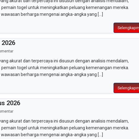
yang akurat dan terpercaya ini disusun dengan analisis mendalam,
ra pemain togel untuk meningkatkan peluang kemenangan mereka.
an wawasan berharga mengenai angka-angka yang [...]
Selengkapn
s 2026
omentar
yang akurat dan terpercaya ini disusun dengan analisis mendalam,
ra pemain togel untuk meningkatkan peluang kemenangan mereka.
an wawasan berharga mengenai angka-angka yang [...]
Selengkapn
us 2026
omentar
yang akurat dan terpercaya ini disusun dengan analisis mendalam,
ra pemain togel untuk meningkatkan peluang kemenangan mereka.
an wawasan berharga mengenai angka-angka yang [...]