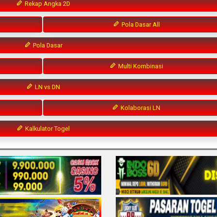
Rekap Angka 2D
Pola Dasar All
Pola Dasar
Multi Kombinasi
LN vs DN
Kolaborasi LN
Kalkulator Togel