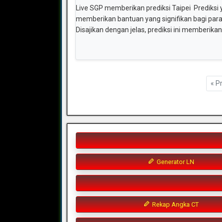
Live SGP memberikan prediksi Taipei Prediksi 
memberikan bantuan yang signifikan bagi pa
Disajikan dengan jelas, prediksi ini memberik
« P
Generator LN
Rekap Angka CT