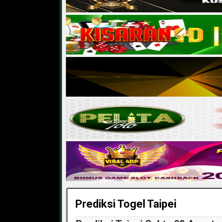
Prediksi Togel Taipei