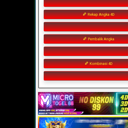
Rekap Angka 4D
Pembalik Angka
Kombinasi 4D