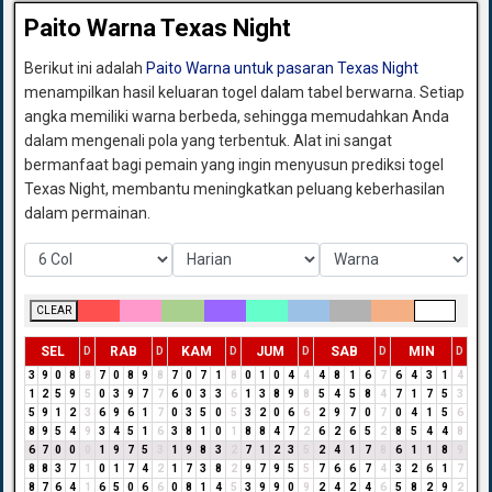
Paito Warna Texas Night
Berikut ini adalah
Paito Warna untuk pasaran Texas Night
menampilkan hasil keluaran togel dalam tabel berwarna. Setiap
angka memiliki warna berbeda, sehingga memudahkan Anda
dalam mengenali pola yang terbentuk. Alat ini sangat
bermanfaat bagi pemain yang ingin menyusun prediksi togel
Texas Night, membantu meningkatkan peluang keberhasilan
dalam permainan.
CLEAR
SEL
RAB
KAM
JUM
SAB
MIN
D
D
D
D
D
D
3
9
0
8
8
7
0
8
9
8
7
0
7
1
8
0
1
0
4
4
4
8
1
6
7
6
4
3
1
4
1
2
5
9
5
0
3
9
7
7
6
0
3
3
6
1
3
8
9
8
5
4
5
8
4
7
1
7
5
3
5
9
1
2
3
6
9
6
1
7
0
3
5
0
5
3
2
0
6
6
2
9
7
0
7
0
4
1
5
6
8
9
5
4
9
3
4
5
1
6
3
8
1
0
1
8
8
4
7
2
6
2
6
5
2
8
5
4
4
8
6
7
0
0
0
1
9
7
5
3
1
9
8
3
2
7
1
2
3
5
2
4
1
7
8
6
1
1
8
9
8
8
3
7
1
0
1
7
4
2
1
7
3
8
2
9
7
9
5
5
7
6
6
7
4
3
2
6
1
7
8
7
6
4
1
6
5
0
6
6
0
8
1
4
5
3
9
9
0
9
2
4
2
4
6
5
8
2
9
2