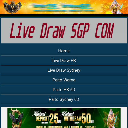
Home
Live Draw HK
Live Draw Sydney
Paito Warna
Paito HK 6D
Paito Sydney 6D