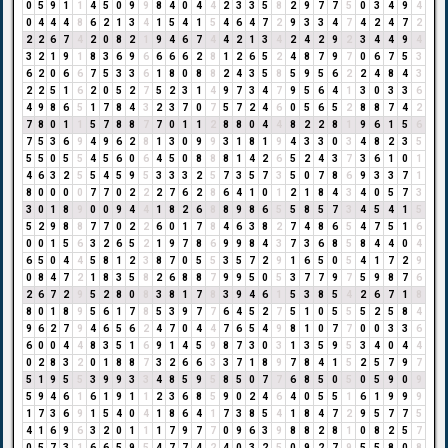
0
5
9
1
1
4
5
0
9
9
8
4
0
4
4
2
3
3
5
8
2
9
7
7
5
0
3
4
9
4
0
4
4
4
8
6
2
1
3
4
1
5
4
1
5
4
6
4
7
2
9
3
3
4
7
4
2
4
7
2
2
2
6
7
4
2
0
8
2
1
9
4
6
7
4
4
2
1
3
4
2
4
2
9
2
3
4
4
9
4
3
2
1
9
1
8
3
6
9
6
6
6
6
2
8
1
2
6
5
2
4
8
7
9
7
0
6
7
5
3
6
2
0
6
6
7
5
3
3
6
1
8
0
8
8
2
4
3
5
8
5
9
5
6
2
2
4
8
4
3
2
2
5
1
6
2
0
5
2
7
5
2
3
1
4
9
7
3
4
7
9
5
6
4
1
3
0
3
3
6
4
9
8
6
5
1
7
8
4
3
2
3
7
0
7
5
7
2
4
6
0
5
6
5
2
8
8
7
4
2
7
8
0
1
1
5
7
8
8
7
7
0
1
1
2
8
8
0
4
4
8
2
2
8
1
9
6
1
5
6
7
5
3
6
9
4
9
6
2
8
1
3
0
9
9
3
1
8
1
9
4
3
3
0
3
4
8
2
3
5
5
5
0
5
5
4
5
6
0
6
4
5
0
8
8
8
1
4
2
6
5
2
4
3
7
3
6
1
0
1
4
6
3
2
5
5
4
5
9
5
3
3
3
2
5
7
3
5
7
3
5
0
7
8
6
9
3
3
7
1
8
0
0
0
0
7
7
0
2
2
2
7
6
2
8
6
4
1
0
1
2
1
8
4
3
4
0
5
7
3
3
0
1
8
9
0
0
9
4
4
1
8
2
6
8
8
9
8
6
5
5
8
5
7
3
4
5
4
1
5
5
2
9
8
8
7
7
0
2
2
6
0
1
7
8
4
6
3
8
2
7
4
8
6
5
4
7
5
1
6
0
0
1
5
6
3
2
6
5
2
1
9
7
8
6
9
9
8
4
3
7
3
6
8
5
8
4
4
0
4
6
5
0
4
4
5
8
1
2
3
8
7
0
5
5
3
5
7
2
9
1
6
5
0
5
4
1
7
2
9
0
8
4
7
2
1
8
3
5
8
2
6
8
8
7
9
9
5
0
5
3
7
7
9
7
5
9
8
7
6
2
6
7
2
9
5
2
8
0
8
3
8
1
7
8
3
9
4
6
1
5
3
8
5
4
2
6
7
1
8
8
0
1
8
9
5
6
1
7
8
5
3
9
7
7
6
4
5
2
7
5
1
0
5
5
5
2
5
8
4
9
6
2
7
9
4
6
5
6
2
4
7
0
4
4
7
6
5
4
9
8
1
0
7
7
0
0
3
3
6
6
0
0
4
4
8
3
5
1
6
9
1
4
5
9
8
7
3
0
3
1
3
5
9
5
3
4
0
4
4
0
2
8
3
2
0
1
8
8
7
3
2
6
6
3
3
7
1
8
9
7
8
4
1
5
2
5
7
9
7
5
1
9
5
5
3
9
9
3
3
4
8
5
9
5
8
5
0
7
7
6
8
5
0
5
0
5
9
0
9
5
9
4
6
1
6
1
9
1
1
2
3
6
8
5
9
0
2
4
6
4
0
5
5
1
6
1
9
9
9
1
7
3
6
9
1
5
4
0
4
1
8
6
4
1
7
3
8
5
4
1
8
4
7
2
9
5
7
7
5
4
1
6
9
6
3
2
0
1
1
1
7
9
7
7
0
9
6
3
9
8
8
2
8
1
0
8
2
5
7
0
5
7
3
1
6
6
5
9
5
4
7
7
4
2
4
0
3
2
5
0
9
2
7
9
5
5
8
0
8