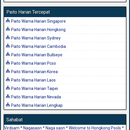
Paito Harian Tercepat
Paito Warna Harian Singapore
Paito Warna Harian Hongkong
Paito Warna Harian Sydney
Paito Warna Harian Cambodia
Paito Warna Harian Bullseye
Paito Warna Harian Pcso
Paito Warna Harian Korea
Paito Warna Harian Laos
Paito Warna Harian Taipei
Paito Warna Harian Nevada
Paito Warna Harian Lengkap
Sahabat
Virdsam
*
Nagasaon
*
Naga saon
*
Welcome to Hongkong Pools
*