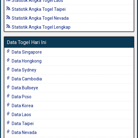
Statistik Angka Togel Laos
Statistik Angka Togel Taipei
Statistik Angka Togel Nevada
Statistik Angka Togel Lengkap
Data Togel Hari Ini
Data Singapore
Data Hongkong
Data Sydney
Data Cambodia
Data Bullseye
Data Pcso
Data Korea
Data Laos
Data Taipei
Data Nevada