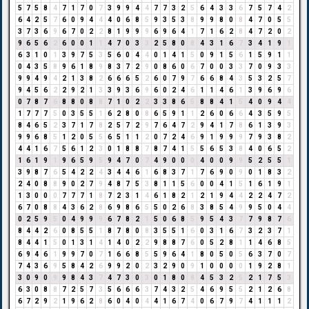
5
7
5
8
4
7
1
7
0
7
3
9
9
4
4
7
7
3
2
5
6
4
3
3
6
7
5
7
4
2
6
4
2
5
7
6
0
9
4
4
4
0
6
8
5
9
3
5
3
8
9
9
8
0
8
4
7
0
5
5
3
7
3
6
9
6
7
0
2
2
8
1
9
9
9
6
9
6
4
1
7
1
6
2
8
4
7
2
0
2
9
6
5
6
2
6
0
0
1
1
4
7
0
3
3
2
5
8
0
8
4
3
1
6
7
3
4
1
9
1
6
3
1
0
1
3
9
7
5
3
5
6
0
4
4
0
1
4
1
5
0
9
1
5
6
1
5
9
1
1
0
4
3
5
8
9
6
1
8
9
8
3
7
2
9
0
8
6
0
6
7
0
0
3
3
7
0
9
3
3
9
9
4
9
4
2
1
3
8
2
6
6
6
5
2
6
0
7
9
7
6
6
8
4
3
5
3
2
5
7
9
4
5
6
2
2
9
2
1
3
3
9
3
6
9
6
0
2
4
6
1
1
4
6
1
3
9
6
9
6
0
7
8
7
6
8
8
0
8
8
7
1
0
2
2
3
3
8
6
5
8
8
4
1
5
4
0
9
4
4
1
7
7
7
5
0
3
5
5
1
6
2
8
0
8
6
5
9
1
1
2
6
0
6
6
4
3
5
9
5
8
4
6
5
2
3
7
1
7
8
2
5
7
2
9
7
6
4
7
2
9
4
1
7
8
6
1
3
9
3
9
9
6
8
5
1
2
0
5
5
6
5
1
1
2
0
7
2
4
6
9
1
9
9
9
7
9
3
8
2
4
4
1
6
7
5
6
1
2
3
0
1
8
8
7
8
7
4
1
5
5
6
5
3
8
4
0
6
5
2
1
6
1
9
1
9
6
5
9
5
9
4
7
0
7
4
9
0
0
0
4
0
0
9
9
5
2
5
5
1
3
9
8
7
6
5
4
2
2
4
3
4
4
6
1
6
8
3
7
1
7
6
9
0
9
0
1
8
3
2
2
4
0
8
8
9
0
2
7
9
4
8
7
5
3
8
1
1
5
6
0
0
4
1
5
1
6
1
9
1
1
3
0
0
0
7
7
7
1
8
7
2
3
1
4
6
1
8
2
1
2
1
9
4
4
2
2
4
7
2
6
7
0
8
8
4
3
6
2
8
6
9
8
6
5
5
0
2
6
8
3
8
5
4
9
9
5
0
4
4
0
2
5
9
5
0
4
9
9
9
6
7
8
2
1
5
0
6
8
5
9
5
4
3
7
7
9
8
7
6
8
4
4
2
6
0
8
5
5
1
8
7
8
0
8
3
5
5
1
6
0
3
1
6
7
3
2
3
7
1
8
4
4
1
5
0
1
3
1
4
1
4
0
2
2
9
8
8
7
6
0
5
2
8
1
1
4
6
8
5
6
9
4
6
1
9
9
7
0
7
1
6
6
8
5
5
9
6
4
1
8
0
5
0
5
6
3
7
0
7
7
4
3
6
9
5
8
4
2
6
9
9
2
0
2
3
2
9
0
9
1
0
0
0
0
1
9
2
8
1
3
0
9
0
9
9
8
4
3
7
4
7
3
0
3
0
1
8
0
8
4
5
3
2
5
2
1
7
5
3
6
3
0
8
8
7
2
5
7
3
5
6
6
6
3
7
4
3
2
5
4
6
9
5
5
2
1
2
6
8
6
7
2
9
2
1
9
6
2
8
6
0
4
0
4
4
1
6
7
4
0
6
7
9
7
4
1
1
1
2