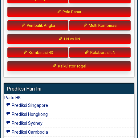
Pola Dasar
Pembalik Angka
Multi Kombinasi
LN vs DN
Kombinasi 4D
Kolaborasi LN
Kalkulator Togel
Prediksi Hari Ini
Paito HK
Prediksi Singapore
Prediksi Hongkong
Prediksi Sydney
Prediksi Cambodia