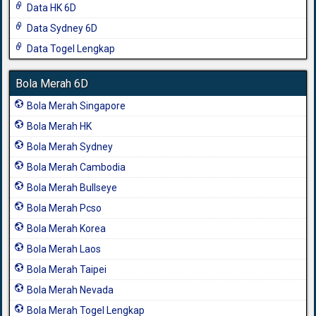
Data HK 6D
Data Sydney 6D
Data Togel Lengkap
Bola Merah 6D
Bola Merah Singapore
Bola Merah HK
Bola Merah Sydney
Bola Merah Cambodia
Bola Merah Bullseye
Bola Merah Pcso
Bola Merah Korea
Bola Merah Laos
Bola Merah Taipei
Bola Merah Nevada
Bola Merah Togel Lengkap