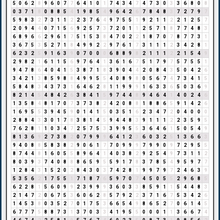
5
0
6
2
8
9
6
0
7
7
6
4
1
0
1
7
4
3
4
7
4
7
3
0
3
3
6
8
0
8
0
3
7
1
8
0
8
8
5
4
1
9
8
5
4
9
6
4
2
6
7
8
4
8
3
7
2
7
9
7
5
9
8
3
2
7
3
1
1
2
2
3
7
6
4
9
7
5
5
1
9
2
1
1
2
2
1
2
5
7
2
0
9
4
4
0
7
1
5
6
9
2
5
7
3
7
2
0
1
1
2
5
7
1
8
7
7
4
8
3
6
8
9
6
6
2
9
6
1
7
5
1
5
3
8
4
7
0
2
2
1
8
7
0
7
8
7
7
3
1
3
6
7
5
3
5
2
7
1
8
4
9
9
2
2
9
7
6
1
7
3
1
1
1
2
3
4
2
8
1
6
2
3
2
5
9
1
6
3
9
0
7
0
0
0
6
8
8
9
8
2
1
1
1
2
2
1
5
4
9
2
9
8
2
1
6
1
1
5
6
9
7
6
4
1
3
6
1
6
7
5
1
7
9
7
5
7
5
5
1
9
4
7
8
6
4
0
4
1
5
3
8
7
1
8
3
9
0
4
4
2
0
8
4
3
5
0
4
2
6
3
4
2
1
3
8
5
9
8
8
4
9
9
5
5
4
0
8
9
8
0
5
6
7
4
7
3
4
1
5
5
8
4
8
3
4
3
7
3
1
6
4
6
2
8
1
1
9
9
9
1
6
3
3
6
5
0
3
6
9
8
2
1
4
5
4
8
4
2
6
3
8
4
1
5
9
7
4
4
8
9
4
6
4
1
4
0
2
4
6
1
3
5
8
4
8
1
7
0
7
3
7
3
8
2
4
2
0
8
8
1
8
8
6
5
9
1
4
2
6
1
6
9
5
5
3
9
4
5
9
0
1
4
1
5
0
3
5
1
6
2
3
4
7
2
0
4
0
0
0
2
8
8
4
3
3
0
1
7
8
3
8
1
4
5
9
4
4
8
3
9
1
1
1
2
2
3
5
9
5
7
6
2
8
1
1
0
3
4
7
2
5
7
5
3
3
9
9
5
5
3
6
4
6
1
5
0
5
4
9
8
1
3
6
9
2
7
3
8
2
0
7
9
9
9
6
4
1
2
3
6
0
3
2
5
1
3
6
6
3
9
4
0
8
8
5
8
3
8
2
9
0
6
1
7
7
0
9
9
9
7
9
9
0
9
7
2
9
5
5
8
7
4
4
8
1
6
0
5
5
8
9
6
4
1
4
0
3
8
2
9
2
5
4
9
7
3
1
1
2
8
0
3
9
3
7
4
0
8
8
8
6
5
9
5
5
9
1
7
8
3
7
8
5
4
9
5
9
7
7
1
2
8
4
3
1
5
2
0
2
8
4
3
0
3
7
4
2
8
1
9
9
7
9
7
2
4
6
3
9
5
3
5
6
2
1
7
5
5
1
7
1
8
7
6
5
9
7
0
7
4
5
0
5
5
2
9
6
8
5
6
2
2
8
1
5
6
0
9
9
2
3
9
9
9
3
6
0
3
3
8
5
9
1
1
5
4
4
8
3
2
1
4
7
2
0
6
7
5
3
6
0
6
2
8
5
7
9
2
2
3
7
1
6
7
5
3
4
2
6
1
4
5
3
8
0
3
5
2
7
0
1
7
5
3
6
6
5
4
9
8
6
5
2
7
0
6
1
4
5
6
7
7
7
5
8
8
7
3
1
3
7
0
3
3
4
1
9
5
5
0
0
0
1
1
3
6
6
7
4