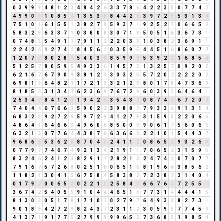
0
3
9
9
9
4
8
1
2
3
4
8
4
2
6
3
3
7
8
6
4
2
2
3
5
0
7
7
4
2
4
9
9
0
9
1
0
8
5
4
1
3
5
3
8
8
4
4
2
6
3
9
7
2
9
5
3
1
3
4
7
5
1
0
1
6
1
5
5
1
3
8
2
7
9
5
9
3
7
1
9
2
5
2
7
0
6
6
5
2
5
8
3
2
5
6
3
3
7
1
0
3
8
0
8
3
0
7
1
8
5
0
5
1
6
3
6
7
3
1
0
7
4
8
3
5
4
9
1
1
7
9
1
1
2
2
2
0
3
3
1
0
3
8
2
3
6
9
1
1
2
2
4
2
6
1
2
7
4
2
8
4
5
6
2
0
3
5
9
5
4
4
5
1
6
8
6
0
7
7
1
2
0
7
7
8
0
2
8
1
5
4
0
3
3
8
5
9
9
9
5
3
9
2
2
1
6
8
5
4
5
1
2
5
7
8
0
5
9
5
4
9
3
3
6
1
4
5
7
3
1
3
2
5
7
0
9
2
0
2
6
2
1
6
7
6
7
9
0
9
3
8
1
2
3
3
0
3
2
5
5
7
2
0
2
2
2
2
0
2
6
9
8
1
9
6
4
8
2
1
1
7
2
1
3
3
2
1
2
3
8
0
1
7
8
4
7
3
6
9
8
1
8
5
4
3
1
3
4
7
6
2
3
6
9
7
6
7
2
9
6
0
3
9
3
6
4
6
4
1
2
5
3
4
7
8
4
1
2
3
1
9
4
2
6
3
5
4
3
7
0
8
7
4
2
6
7
2
0
2
7
4
0
4
4
6
7
6
6
3
5
9
0
2
2
3
9
8
8
7
7
9
3
3
6
9
1
3
1
4
6
8
3
2
5
9
2
7
2
9
5
9
7
2
9
4
1
2
7
9
3
1
5
9
5
2
2
0
6
6
4
8
6
4
1
6
4
6
6
3
4
9
6
0
6
8
5
0
0
0
9
0
6
1
7
5
6
0
6
6
6
3
2
1
3
0
7
7
6
4
4
3
8
7
6
6
3
6
6
3
2
2
1
0
1
5
4
4
3
7
9
6
8
6
5
5
3
6
2
8
8
7
0
4
4
2
4
1
1
2
0
8
6
5
2
9
3
2
6
8
0
7
7
9
7
7
4
6
7
4
9
2
1
3
4
2
1
9
1
1
7
0
6
5
2
3
1
5
9
5
8
3
2
4
6
2
4
1
2
3
8
2
9
1
1
2
8
2
1
3
2
4
7
4
2
0
7
0
7
7
7
9
1
6
7
5
7
2
6
8
0
2
5
1
6
0
6
5
1
6
8
1
9
6
6
3
8
5
6
2
1
1
8
2
1
3
0
4
1
5
6
7
5
8
4
5
8
3
8
2
7
2
3
8
2
3
1
4
0
4
0
1
7
9
7
0
0
6
5
2
0
2
2
1
3
2
5
8
4
3
6
6
7
6
4
7
2
5
5
1
3
6
7
4
2
5
4
0
5
5
9
1
0
4
4
4
6
5
1
6
7
7
3
1
4
4
4
4
1
5
8
1
3
0
3
0
5
1
7
8
1
7
1
0
1
0
2
7
9
7
6
4
9
3
3
8
2
7
3
1
9
0
1
8
9
4
2
7
2
9
8
2
4
3
7
2
3
1
1
2
3
0
5
9
5
7
7
4
5
9
4
1
3
7
1
9
1
7
7
5
2
7
9
9
9
9
9
6
5
2
7
3
6
8
5
1
9
8
5
4