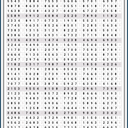
5
5
4
3
7
1
8
8
4
3
7
5
5
3
8
5
6
0
6
6
5
7
0
1
1
6
3
9
7
7
9
8
7
8
6
8
6
3
3
6
8
6
0
4
4
3
5
5
1
6
8
5
1
8
9
7
1
0
8
8
1
6
3
8
2
3
5
0
8
8
4
3
2
7
9
0
4
2
9
2
6
7
2
2
4
2
5
5
8
4
5
5
8
9
8
0
9
1
2
3
4
0
8
4
3
2
5
2
0
2
7
8
9
0
9
1
1
8
2
1
2
3
3
4
7
8
9
1
7
8
0
7
3
3
6
1
9
1
8
9
5
5
2
1
3
4
1
0
3
3
3
7
4
5
9
0
6
3
5
8
8
5
2
6
8
8
5
0
1
1
3
2
8
5
4
5
6
3
6
9
7
3
8
3
2
1
3
1
5
6
3
1
2
9
2
8
2
2
2
4
0
0
8
5
4
5
0
1
4
5
8
3
8
6
5
6
5
3
2
5
6
9
3
1
4
6
7
3
2
5
3
7
1
9
1
8
0
4
8
3
9
1
3
6
9
4
3
9
0
9
1
4
7
4
2
5
2
3
8
2
4
6
9
4
4
6
9
3
3
6
2
2
4
4
8
9
4
9
0
9
6
8
3
9
3
1
6
1
9
1
3
5
4
0
4
5
9
8
5
4
7
1
7
0
7
7
2
8
1
9
2
0
7
9
7
6
7
0
0
0
7
5
9
3
3
8
7
8
9
8
0
6
6
4
1
9
1
3
0
3
4
5
6
3
9
2
1
3
4
7
5
3
4
6
1
8
7
5
9
5
0
2
4
7
2
2
9
7
6
4
8
3
1
6
7
0
9
6
2
8
6
5
4
2
6
6
3
4
5
9
7
1
8
2
1
5
3
1
7
8
7
9
8
7
6
8
7
0
1
1
1
8
5
0
5
4
2
2
6
8
1
0
3
8
2
9
7
1
4
5
2
8
0
6
6
0
5
4
2
6
2
1
7
8
6
3
4
0
1
1
8
1
4
1
5
5
0
2
8
1
2
7
3
9
3
9
5
3
3
6
7
6
6
0
6
0
2
3
8
2
9
4
5
3
8
8
0
3
8
2
3
6
8
1
9
4
1
6
5
2
8
5
8
1
9
1
4
2
7
9
7
0
7
7
5
5
8
4
3
7
3
8
7
6
4
5
9
2
7
9
6
3
5
8
4
4
1
6
8
5
2
1
5
3
8
9
5
5
4
9
8
1
0
8
8
2
3
4
2
6
2
9
6
1
7
7
3
9
8
8
2
1
2
3
5
6
5
6
9
6
8
5
7
2
9
8
9
0
2
2
8
6
6
6
3
5
0
9
3
3
6
9
3
2
5
9
4
8
3
2
0
5
8
6
5
7
7
2
8
1
6
3
5
9
5
9
3
5
6
2
5
8
5
0
5
3
5
2
9
2
6
9
0
6
6
1
0
3
1
4
5
8
9
6
6
6
2
7
3
1
0
1
8
0
8
1
2
5
8
4
9
0
7
8
6
3
6
4
4
8
9
1
3
9
3
6
3
0
7
7
3
4
8
6
5
7
4
5
6
2
3
4
6
0
6
2
7
6
9
6
9
0
6
1
7
3
3
4
2
6
6
2
9
0
9
4
4
3
2
5
0
7
2
9
2
9
9
0
1
1
3
1
5
0
5
4
6
5
1
6
9
5
6
2
8
2
6
8
3
2
9
3
0
4
4
5
0
6
8
5
1
0
6
3
9
2
2
9
6
6
5
3
1
7
8
6
9
2
8
1
6
9
3
0
3
7
2
1
5
6
2
4
3
3
6
6
6
0
2
2