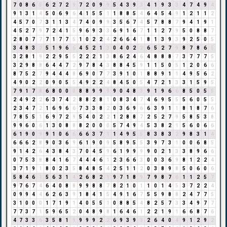
7
0
8
6
5
6
2
7
2
9
7
2
0
9
9
5
4
3
9
3
4
1
9
3
3
4
7
4
9
4
9
1
3
1
4
5
0
6
9
6
4
1
5
5
1
1
8
8
5
4
6
4
5
4
9
1
2
1
1
2
4
5
7
0
7
3
1
1
3
4
7
4
0
9
9
3
5
6
7
4
5
7
8
8
7
9
4
1
9
1
4
5
2
7
9
7
2
4
1
5
9
6
9
3
3
6
9
1
6
7
1
1
2
7
9
5
0
8
8
7
2
8
0
7
7
7
1
7
7
5
1
0
2
2
4
2
6
6
4
1
8
1
3
9
3
9
2
5
0
5
3
4
8
3
2
5
1
9
6
6
4
5
2
1
3
0
4
0
2
2
6
5
2
7
9
8
7
8
6
5
3
2
8
1
9
2
2
9
5
5
2
2
2
1
3
8
6
2
4
6
4
8
8
8
7
3
7
7
7
5
3
2
9
8
8
6
4
4
7
2
9
7
8
4
3
8
8
4
5
9
1
1
5
0
5
1
2
0
6
6
8
7
5
2
7
9
4
4
4
8
6
9
0
7
7
3
9
1
0
1
8
8
9
1
1
4
9
5
6
2
4
9
0
2
2
0
9
0
5
5
4
9
2
2
4
8
4
5
0
5
4
7
2
1
3
3
1
5
9
5
7
9
1
7
8
6
8
0
0
0
8
8
9
9
9
9
0
4
8
3
9
1
9
6
6
8
5
0
5
5
2
4
9
2
2
6
3
7
4
2
8
8
2
8
1
0
8
3
4
7
4
6
9
5
5
5
6
0
5
5
2
3
4
7
2
1
6
9
6
6
7
3
3
8
2
0
3
6
9
6
6
3
9
1
1
8
1
8
7
6
7
8
5
5
1
6
9
7
2
9
5
4
0
2
2
1
2
8
8
7
2
5
2
7
9
5
8
5
3
8
9
9
6
0
6
1
3
0
8
8
8
2
0
0
0
5
7
4
9
4
5
3
8
2
1
5
6
0
6
6
6
1
9
0
9
9
1
0
6
6
6
6
3
7
1
1
4
9
5
5
8
3
8
3
2
9
8
3
1
4
6
6
6
2
8
9
0
3
6
9
6
1
9
0
9
5
8
9
5
5
3
9
7
3
1
0
0
6
8
5
9
1
4
2
6
4
3
8
4
3
7
0
4
5
9
6
1
9
9
9
9
0
2
1
3
3
8
9
6
6
0
7
5
3
8
8
4
1
6
7
4
4
4
6
1
2
3
6
6
3
0
0
3
6
9
8
1
2
2
4
3
7
1
9
1
8
0
2
3
5
8
4
8
5
4
2
5
1
1
2
0
3
8
9
8
5
0
6
0
6
5
8
4
6
1
5
6
3
1
4
2
6
8
2
1
9
7
1
8
9
7
9
8
7
6
1
1
2
5
7
9
7
6
7
4
6
4
0
8
8
9
9
8
8
7
8
2
1
0
1
1
0
1
4
5
3
7
2
2
4
0
9
9
4
4
6
2
6
3
9
1
8
4
1
5
4
9
1
6
7
5
5
9
8
8
2
4
7
7
5
3
1
0
0
0
1
7
1
9
1
4
0
5
5
1
0
8
8
5
4
8
2
5
7
3
3
4
9
7
7
7
7
3
7
1
5
9
6
5
2
0
4
8
9
8
1
6
4
6
1
2
2
1
9
1
6
6
8
7
6
4
7
3
3
6
3
5
8
1
9
9
9
9
2
2
6
9
3
9
3
2
6
4
0
4
9
1
2
9
2