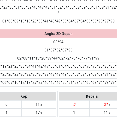
5*27*30*31*33*39*43*47*48*51*52*54*56*58*59*60*61*68*71*72
6
01*06*09*13*16*26*38*41*45*49*55*64*67*84*86*88*93*97*98
Angka 2D Depan
03*94
31*37*52*87*96
02*08*11*13*20*39*44*62*72*73*76*77*91*99
6*19*21*23*33*34*41*42*47*55*61*64*65*66*67*70*75*80*85*86*
4*25*26*28*30*32*35*36*38*43*48*49*56*57*58*59*68*69*71*82*
4*06*07*10*12*18*27*29*40*45*46*50*51*53*54*60*63*74*78*79*
Kop
Kepala
0
11
0
21
x
x
1
17
1
11
x
x