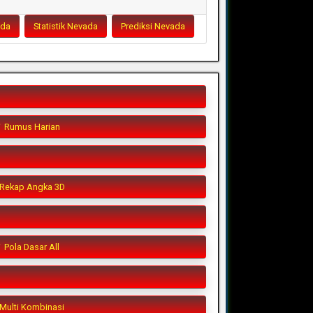
ada
Statistik Nevada
Prediksi Nevada
Rumus Harian
Rekap Angka 3D
Pola Dasar All
Multi Kombinasi