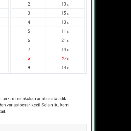
2
13
x
3
15
x
4
13
x
5
11
x
6
21
x
7
14
x
8
27
x
9
14
x
terkini, melakukan analisis statistik
 variasi besar-kecil. Selain itu, kami
ail.