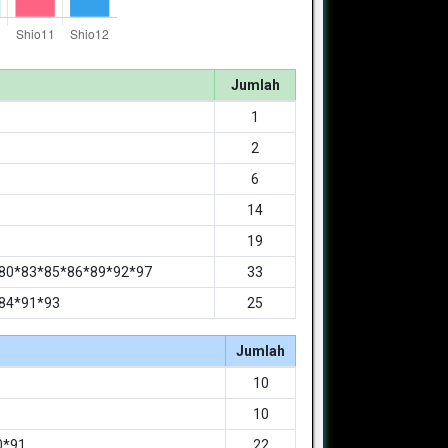
Jumlah
1
2
6
14
19
80*83*85*86*89*92*97
33
84*91*93
25
Jumlah
10
10
0*91
22