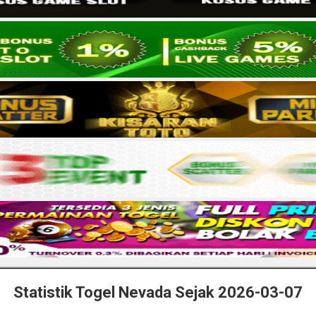
Statistik Togel Nevada Sejak 2026-03-07