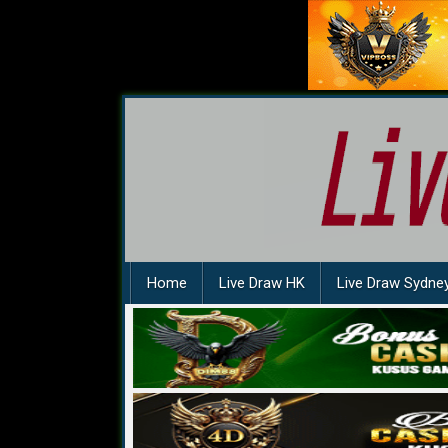
Home
Live Draw HK
Live Draw Sydne