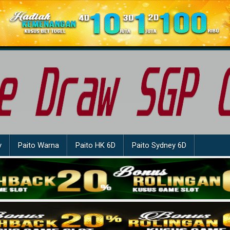
y
Paito Warna
Paito HK 6D
Paito Sydney 6D