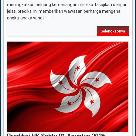
meningkatkan peluang kemenangan mereka. Disajikan dengan
jelas, prediksi ini memberikan wawasan berharga mengenai
angka-angka yang [...]
Selengkapnya
Prediksi HK Sabtu 01 Agustus 2026