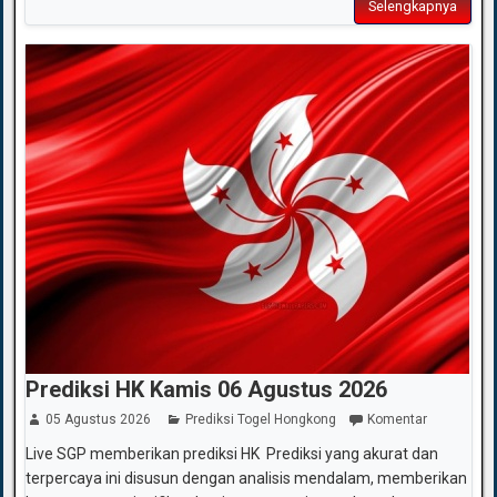
Selengkapnya
Prediksi HK Kamis 06 Agustus 2026
05 Agustus 2026
Prediksi Togel Hongkong
Komentar
Live SGP memberikan prediksi HK Prediksi yang akurat dan
terpercaya ini disusun dengan analisis mendalam, memberikan