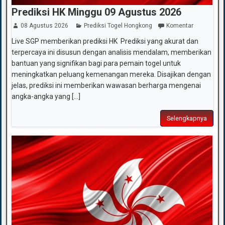
Prediksi HK Minggu 09 Agustus 2026
08 Agustus 2026
Prediksi Togel Hongkong
Komentar
Live SGP memberikan prediksi HK Prediksi yang akurat dan
terpercaya ini disusun dengan analisis mendalam, memberikan
bantuan yang signifikan bagi para pemain togel untuk
meningkatkan peluang kemenangan mereka. Disajikan dengan
jelas, prediksi ini memberikan wawasan berharga mengenai
angka-angka yang [...]
Selengkapnya