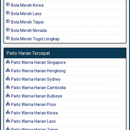
Bola Merah Korea
Bola Merah Laos
Bola Merah Taipei
Bola Merah Nevada
Bola Merah Togel Lengkap
Paito Harian Tercepat
Paito Warna Harian Singapore
Paito Warna Harian Hongkong
Paito Warna Harian Sydney
Paito Warna Harian Cambodia
Paito Warna Harian Bullseye
Paito Warna Harian Pcso
Paito Warna Harian Korea
Paito Warna Harian Laos
Paito Warna Harian Taipei