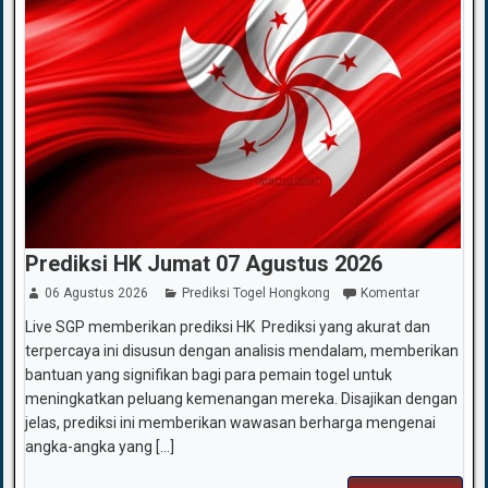
Prediksi HK Jumat 07 Agustus 2026
06 Agustus 2026
Prediksi Togel Hongkong
Komentar
Live SGP memberikan prediksi HK Prediksi yang akurat dan
terpercaya ini disusun dengan analisis mendalam, memberikan
bantuan yang signifikan bagi para pemain togel untuk
meningkatkan peluang kemenangan mereka. Disajikan dengan
jelas, prediksi ini memberikan wawasan berharga mengenai
angka-angka yang [...]