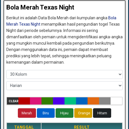
Bola Merah Texas Night
Berikut ini adalah Data Bola Merah dari kumpulan angka
Bola
Merah Texas Night
menampilkan hasil pengundian togel Texas
Night dari periode sebelumnya. Informasi ini sering
dimanfaatkan oleh pemain untuk mengidentifikasi angka-angka
yang mungkin muncul kembali pada pengundian berikutnya.
Dengan menggunakan data ini, pemain dapat membuat
prediksi yang lebih tepat, sehingga meningkatkan peluang
kemenangan dalam permainan.
CLEAR
Merah
Biru
Hijau
Orange
Hitam
TANGGAL
RESULT