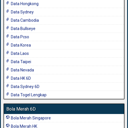
Data Hongkong
Data Sydney
Data Cambodia
Data Bullseye
Data Pcso
Data Korea
Data Laos
Data Taipei
Data Nevada
Data HK 6D
Data Sydney 6D
Data Togel Lengkap
Bola Merah 6D
Bola Merah Singapore
Bola Merah HK