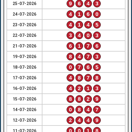
9
6
4
3
25-07-2026
4
1
6
0
24-07-2026
4
1
4
5
23-07-2026
3
4
0
3
22-07-2026
6
1
7
6
21-07-2026
8
4
7
3
19-07-2026
0
7
6
5
18-07-2026
4
8
7
8
17-07-2026
4
2
1
3
16-07-2026
8
8
2
9
15-07-2026
0
8
4
7
14-07-2026
2
4
4
9
12-07-2026
0
0
1
8
11-07-2026