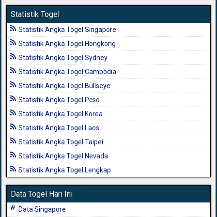
Statistik Togel
Statistik Angka Togel Singapore
Statistik Angka Togel Hongkong
Statistik Angka Togel Sydney
Statistik Angka Togel Cambodia
Statistik Angka Togel Bullseye
Statistik Angka Togel Pcso
Statistik Angka Togel Korea
Statistik Angka Togel Laos
Statistik Angka Togel Taipei
Statistik Angka Togel Nevada
Statistik Angka Togel Lengkap
Data Togel Hari Ini
Data Singapore