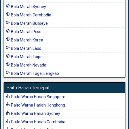
Bola Merah Sydney
Bola Merah Cambodia
Bola Merah Bullseye
Bola Merah Pcso
Bola Merah Korea
Bola Merah Laos
Bola Merah Taipei
Bola Merah Nevada
Bola Merah Togel Lengkap
Paito Harian Tercepat
Paito Warna Harian Singapore
Paito Warna Harian Hongkong
Paito Warna Harian Sydney
Paito Warna Harian Cambodia