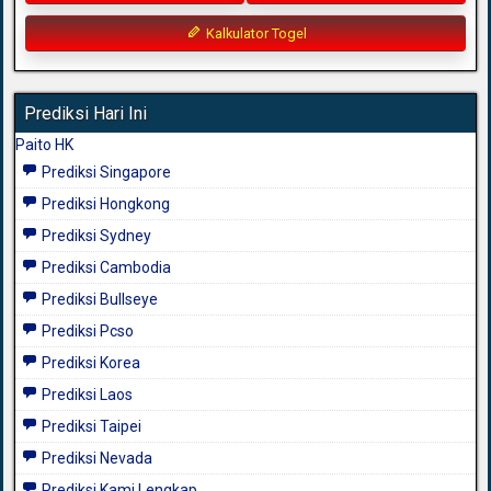
Kalkulator Togel
Prediksi Hari Ini
Paito HK
Prediksi Singapore
Prediksi Hongkong
Prediksi Sydney
Prediksi Cambodia
Prediksi Bullseye
Prediksi Pcso
Prediksi Korea
Prediksi Laos
Prediksi Taipei
Prediksi Nevada
Prediksi Kami Lengkap