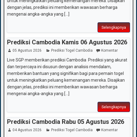
untuk meningkatkan peluang kemenangan mereka. Disajikan
dengan jelas, prediksi ini memberikan wawasan berharga
mengenai angka-angka yang [...]
Selengkapnya
Prediksi Cambodia Kamis 06 Agustus 2026
05 Agustus 2026
Prediksi Togel Cambodia
Komentar
Live SGP memberikan prediksi Cambodia Prediksi yang akurat
dan terpercaya ini disusun dengan analisis mendalam,
memberikan bantuan yang signifikan bagi para pemain togel
untuk meningkatkan peluang kemenangan mereka. Disajikan
dengan jelas, prediksi ini memberikan wawasan berharga
mengenai angka-angka yang [...]
Selengkapnya
Prediksi Cambodia Rabu 05 Agustus 2026
04 Agustus 2026
Prediksi Togel Cambodia
Komentar