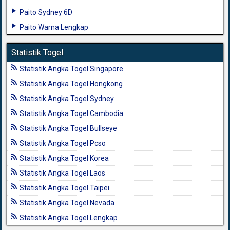
Paito Sydney 6D
Paito Warna Lengkap
Statistik Togel
Statistik Angka Togel Singapore
Statistik Angka Togel Hongkong
Statistik Angka Togel Sydney
Statistik Angka Togel Cambodia
Statistik Angka Togel Bullseye
Statistik Angka Togel Pcso
Statistik Angka Togel Korea
Statistik Angka Togel Laos
Statistik Angka Togel Taipei
Statistik Angka Togel Nevada
Statistik Angka Togel Lengkap