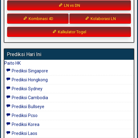
LN vs DN
Kombinasi 4D
Kolaborasi LN
Kalkulator Togel
Prediksi Hari Ini
Paito HK
Prediksi Singapore
Prediksi Hongkong
Prediksi Sydney
Prediksi Cambodia
Prediksi Bullseye
Prediksi Pcso
Prediksi Korea
Prediksi Laos