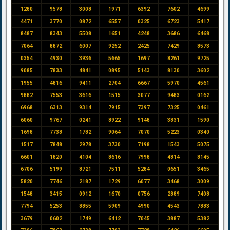
1280
9578
3008
1971
6392
7602
4699
4471
3770
0872
6557
0325
6723
5417
8487
8343
5508
1651
4248
3686
6468
7064
8872
6007
9252
2425
7429
8573
0354
4930
3936
5665
1697
8261
9725
9085
7833
4841
0895
5143
8130
3602
1955
4816
9411
2704
6667
5970
4561
9882
7553
3616
1515
3077
9483
0162
6968
6313
9314
7915
7397
7325
0461
6060
9767
0241
8922
9148
3831
1590
1698
7738
1782
9064
7070
5223
0340
1517
7848
2978
3730
7198
1543
5075
6601
1820
4104
8616
7998
4814
8145
6706
5199
8721
7511
5284
0651
3465
5820
7746
2187
1729
6077
3468
3009
1548
3415
0912
1670
0756
2889
7408
7794
5253
8855
5909
4990
4543
7883
3679
0602
1749
6412
7045
3887
5382