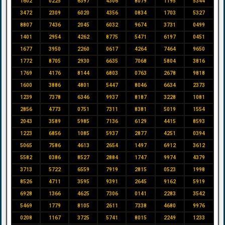
1602
0225
6397
4306
8079
1195
5344
3472
2309
6020
4356
0834
1703
5327
8807
7436
2045
6032
9674
3731
0499
1401
2954
4262
8775
5471
6197
0451
1677
3950
2260
0617
4264
7464
9650
1772
8705
2930
6635
7068
5804
3816
1769
4176
8144
6803
0763
2678
9818
1600
3886
4801
5447
8046
6634
2373
1239
7378
6346
9937
8187
3228
1081
2856
4773
0751
7311
8381
5019
1554
2043
3589
5985
7136
6129
4415
8593
1223
6856
1085
5937
2877
4251
0394
5065
7586
4613
2654
1497
6912
3612
5582
0386
8527
2884
1747
9974
4379
3713
5722
6559
7919
2815
0523
1998
8526
4711
3595
9391
2645
9162
5919
6928
1366
4625
7306
0141
2283
3542
5469
1779
8105
2611
7338
4680
9976
0208
1167
3725
5741
8015
2249
1233