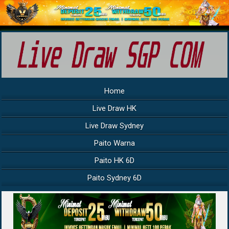
Home
Live Draw HK
Live Draw Sydney
Paito Warna
Paito HK 6D
Paito Sydney 6D