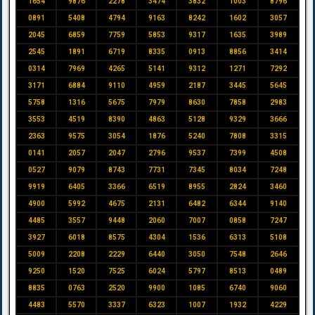
1654
9876
2278
3474
3832
1003
8796
0891
5408
4794
9163
8242
1602
3057
2045
6859
7759
5853
9317
1635
3989
2545
1891
6719
8335
0913
8856
3414
0314
7969
4265
5141
9312
1271
7292
3171
6884
9110
4959
2187
3445
5645
5758
1316
5675
7979
8630
7858
2983
3553
4519
8390
4863
5128
9329
3666
2363
9575
3054
1876
5240
7808
3315
0141
2057
2047
2796
9537
7399
4508
0527
9079
8743
7731
7345
8034
7248
9919
6405
3366
6519
8955
2824
3460
4900
5992
4675
2131
6482
6344
9140
4485
3557
9448
2060
7007
0858
7247
3927
6018
8575
4304
1536
6313
5108
5009
2208
2229
6440
3050
7548
2646
9250
1520
7525
6024
5797
8513
0489
8835
0763
2520
9900
1085
6740
9060
4483
5570
3337
6323
1007
1932
4229