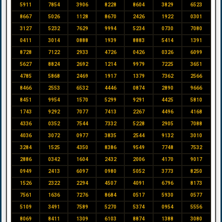
5911
7854
3906
8228
8604
3829
6523
8667
5026
1128
8670
2426
1922
0301
3127
5232
7629
9994
5234
0730
7080
0411
3014
0888
1939
8883
5414
1391
8728
7122
2933
4726
0426
0326
6099
5627
8824
2692
1214
9979
7225
3651
4785
5868
2469
1917
1379
7362
2566
8466
2553
6532
4446
0874
2890
9666
8451
9954
1570
5299
9291
4425
5810
1743
9292
7077
7413
2267
4496
4168
4336
0352
7544
7332
5228
2905
7088
4036
3072
0977
3835
2544
9132
3010
3284
1525
4350
8386
9549
7748
7532
2886
0342
1604
2432
2006
4170
9017
0949
2413
6097
0980
5052
3773
8250
1526
2322
2294
4507
4091
6796
8173
7561
1636
7276
8684
0517
5930
0577
5109
3491
7589
5270
5374
0954
5556
8069
8411
1309
6103
8874
1388
3080