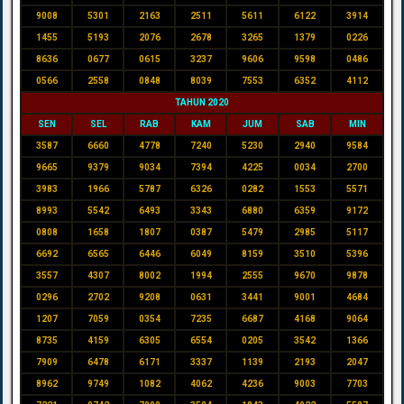
9008
5301
2163
2511
5611
6122
3914
1455
5193
2076
2678
3265
1379
0226
8636
0677
0615
3237
9606
9598
0486
0566
2558
0848
8039
7553
6352
4112
TAHUN 2020
SEN
SEL
RAB
KAM
JUM
SAB
MIN
3587
6660
4778
7240
5230
2940
9584
9665
9379
9034
7394
4225
0034
2700
3983
1966
5787
6326
0282
1553
5571
8993
5542
6493
3343
6880
6359
9172
0808
1658
1807
0387
5479
2985
5117
6692
6565
6446
6049
8159
3510
5396
3557
4307
8002
1994
2555
9670
9878
0296
2702
9208
0631
3441
9001
4684
1207
7059
0354
7235
6687
4168
9064
8735
4159
6305
6554
0205
3542
1366
7909
6478
6171
3337
1139
2193
2047
8962
9749
1082
4062
4236
9003
7703