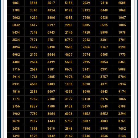
9861
3848
4517
5184
2039
7418
6588
1780
3340
4824
8198
5132
0448
1868
2062
9294
3886
4085
7768
0438
1067
6032
5417
0797
2283
0385
6525
1086
5434
7348
6943
2146
4928
5890
1078
3534
7371
4751
8732
2243
3301
4701
4094
0422
5490
9680
7066
8767
0298
6982
2170
5644
4607
7074
0405
1770
4480
2694
3499
5650
7895
8054
6461
1716
2689
9181
8675
3941
0391
5088
4914
1713
2885
9076
6206
3757
5704
0931
4600
8483
1038
8690
4371
6934
7816
2383
5607
4355
8098
6843
9174
1173
9762
2708
3177
5128
6976
1866
2756
8857
4780
0159
3079
5549
6709
1902
7730
8064
6003
4852
5652
3294
9678
2907
1443
5707
6987
4083
8761
2638
1968
3610
2848
4386
5998
7602
1390
8326
9842
2142
5446
4636
6134