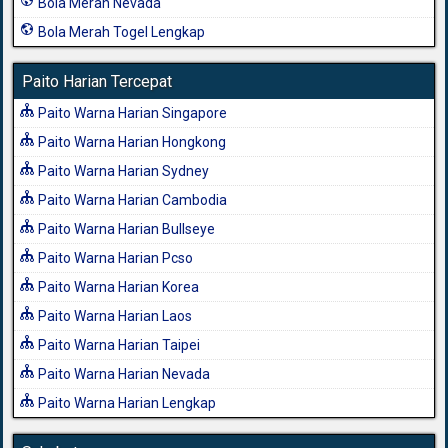
Bola Merah Nevada
Bola Merah Togel Lengkap
Paito Harian Tercepat
Paito Warna Harian Singapore
Paito Warna Harian Hongkong
Paito Warna Harian Sydney
Paito Warna Harian Cambodia
Paito Warna Harian Bullseye
Paito Warna Harian Pcso
Paito Warna Harian Korea
Paito Warna Harian Laos
Paito Warna Harian Taipei
Paito Warna Harian Nevada
Paito Warna Harian Lengkap