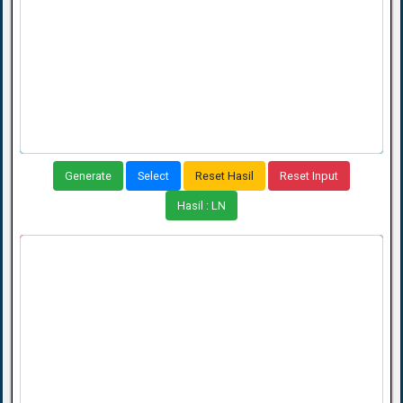
Hasil : LN