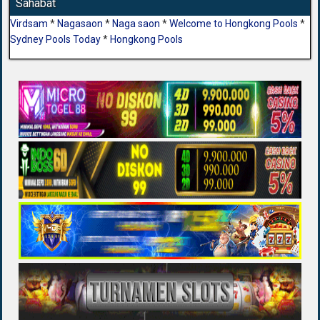
Sahabat
Virdsam
*
Nagasaon
*
Naga saon
*
Welcome to Hongkong Pools
*
Sydney Pools Today
*
Hongkong Pools