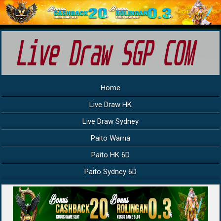
Home
Live Draw HK
Live Draw Sydney
Paito Warna
Paito HK 6D
Paito Sydney 6D