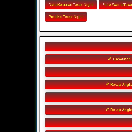
Data Keluaran Texas Night
Paito Warna Texa
Prediksi Texas Night
Generator 
Rekap Angka
Rekap Angka