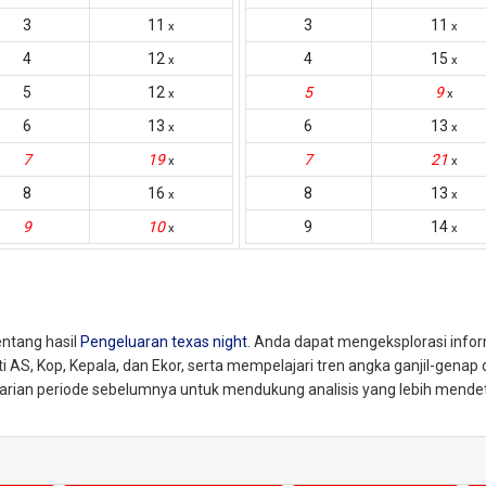
3
11
3
11
x
x
4
12
4
15
x
x
5
12
5
9
x
x
6
13
6
13
x
x
7
19
7
21
x
x
8
16
8
13
x
x
9
10
9
14
x
x
entang hasil
Pengeluaran texas night
. Anda dapat mengeksplorasi informa
, Kop, Kepala, dan Ekor, serta mempelajari tren angka ganjil-genap dan
arian periode sebelumnya untuk mendukung analisis yang lebih mendet