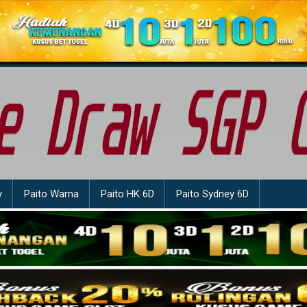
y
Paito Warna
Paito HK 6D
Paito Sydney 6D