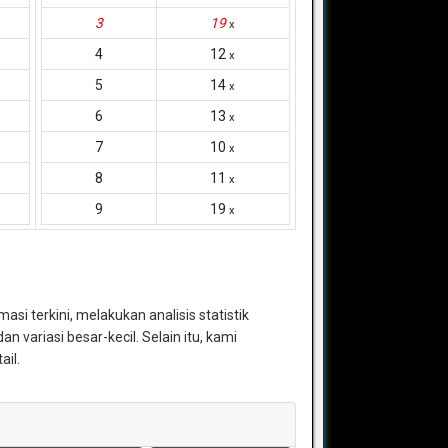
3
19
x
4
12
x
5
14
x
6
13
x
7
10
x
8
11
x
9
19
x
si terkini, melakukan analisis statistik
 variasi besar-kecil. Selain itu, kami
ail.