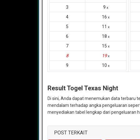
3
9
x
4
16
x
5
11
x
6
18
x
7
15
x
8
19
x
9
10
x
Result Togel Texas Night
Di sini, Anda dapat menemukan data terbaru t
mendalam terhadap angka pengeluaran seperti AS
menyediakan tabel lengkap dari pengeluaran h
POST TERKAIT