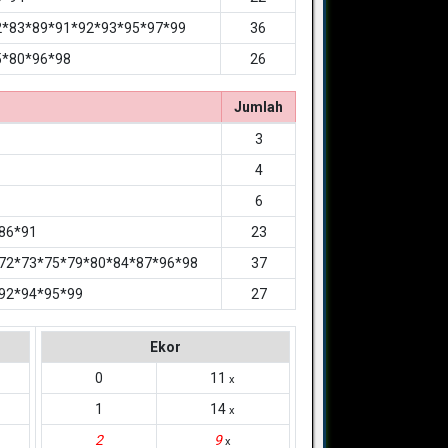
2*83*89*91*92*93*95*97*99
36
5*80*96*98
26
Jumlah
3
4
6
86*91
23
72*73*75*79*80*84*87*96*98
37
92*94*95*99
27
Ekor
0
11
x
1
14
x
2
9
x