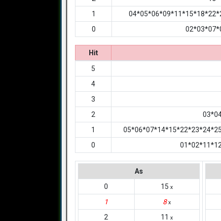
1
04*05*06*09*11*15*18*22*
0
02*03*07*
Hit
5
4
3
2
03*0
1
05*06*07*14*15*22*23*24*2
0
01*02*11*1
As
0
15
x
1
8
x
2
11
x