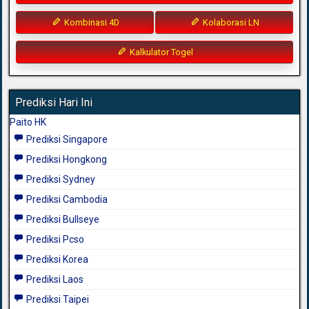
Kombinasi 4D
Kolaborasi LN
Kalkulator Togel
Prediksi Hari Ini
Paito HK
Prediksi Singapore
Prediksi Hongkong
Prediksi Sydney
Prediksi Cambodia
Prediksi Bullseye
Prediksi Pcso
Prediksi Korea
Prediksi Laos
Prediksi Taipei