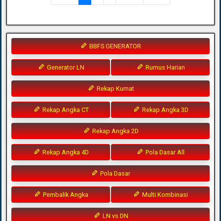
BBFS GENERATOR
Generator LN
Rumus Harian
Rekap Kumat
Rekap Angka CT
Rekap Angka 3D
Rekap Angka 2D
Rekap Angka 4D
Pola Dasar All
Pola Dasar
Pembalik Angka
Multi Kombinasi
LN vs DN