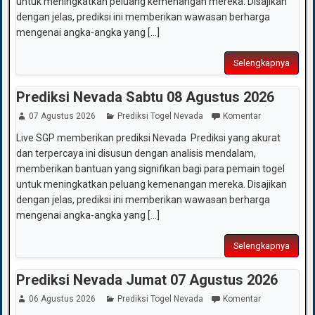
untuk meningkatkan peluang kemenangan mereka. Disajikan
dengan jelas, prediksi ini memberikan wawasan berharga
mengenai angka-angka yang [...]
Selengkapnya
Prediksi Nevada Sabtu 08 Agustus 2026
07 Agustus 2026
Prediksi Togel Nevada
Komentar
Live SGP memberikan prediksi Nevada Prediksi yang akurat
dan terpercaya ini disusun dengan analisis mendalam,
memberikan bantuan yang signifikan bagi para pemain togel
untuk meningkatkan peluang kemenangan mereka. Disajikan
dengan jelas, prediksi ini memberikan wawasan berharga
mengenai angka-angka yang [...]
Selengkapnya
Prediksi Nevada Jumat 07 Agustus 2026
06 Agustus 2026
Prediksi Togel Nevada
Komentar