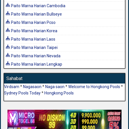
Paito Warna Harian Cambodia
Paito Warna Harian Bullseye
Paito Warna Harian Pcso
Paito Warna Harian Korea
Paito Warna Harian Laos
Paito Warna Harian Taipei
Paito Warna Harian Nevada
Paito Warna Harian Lengkap
Sahabat
Virdsam
*
Nagasaon
*
Naga saon
*
Welcome to Hongkong Pools
*
Sydney Pools Today
*
Hongkong Pools