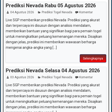
Prediksi Nevada Rabu 05 Agustus 2026
04 Agustus 2026
Prediksi Togel Nevada
Komentar
Live SGP memberikan prediksi Nevada Prediksi yang akurat
dan terpercaya ini disusun dengan analisis mendalam,
memberikan bantuan yang signifikan bagi para pemain togel
untuk meningkatkan peluang kemenangan mereka. Disajikan
dengan jelas, prediksi ini memberikan wawasan berharga
mengenai angka-angka yang [...]
Selengkapnya
Prediksi Nevada Selasa 04 Agustus 2026
03 Agustus 2026
Prediksi Togel Nevada
Komentar
Live SGP memberikan prediksi Nevada Prediksi yang akurat
dan terpercaya ini disusun dengan analisis mendalam,
memberikan bantuan yang signifikan bagi para pemain togel
untuk meningkatkan peluang kemenangan mereka. Disajikan
dengan jelas, prediksi ini memberikan wawasan berharga