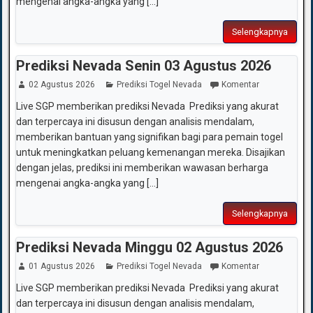
mengenai angka-angka yang [...]
Selengkapnya
Prediksi Nevada Senin 03 Agustus 2026
02 Agustus 2026
Prediksi Togel Nevada
Komentar
Live SGP memberikan prediksi Nevada Prediksi yang akurat
dan terpercaya ini disusun dengan analisis mendalam,
memberikan bantuan yang signifikan bagi para pemain togel
untuk meningkatkan peluang kemenangan mereka. Disajikan
dengan jelas, prediksi ini memberikan wawasan berharga
mengenai angka-angka yang [...]
Selengkapnya
Prediksi Nevada Minggu 02 Agustus 2026
01 Agustus 2026
Prediksi Togel Nevada
Komentar
Live SGP memberikan prediksi Nevada Prediksi yang akurat
dan terpercaya ini disusun dengan analisis mendalam,