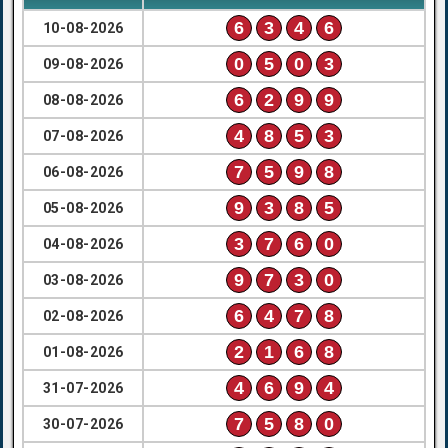
6
3
4
6
10-08-2026
0
5
0
3
09-08-2026
6
2
9
9
08-08-2026
4
8
5
3
07-08-2026
7
5
9
8
06-08-2026
9
3
8
5
05-08-2026
3
7
6
0
04-08-2026
9
7
3
0
03-08-2026
6
4
7
8
02-08-2026
2
1
6
8
01-08-2026
4
6
9
4
31-07-2026
7
5
8
0
30-07-2026