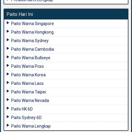
Paito Hari Ini
Paito Warna Singapore
Paito Warna Hongkong
Paito Warna Sydney
Paito Warna Cambodia
Paito Warna Bullseye
Paito Warna Pcso
Paito Warna Korea
Paito Warna Laos
Paito Warna Taipei
Paito Warna Nevada
Paito HK 6D
Paito Sydney 6D
Paito Warna Lengkap