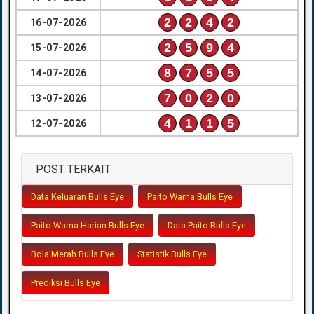
2
2
4
2
16-07-2026
2
5
9
4
15-07-2026
8
7
5
5
14-07-2026
7
0
2
0
13-07-2026
4
1
1
5
12-07-2026
POST TERKAIT
Data Keluaran Bulls Eye
Paito Warna Bulls Eye
Paito Warna Harian Bulls Eye
Data Paito Bulls Eye
Bola Merah Bulls Eye
Statistik Bulls Eye
Prediksi Bulls Eye