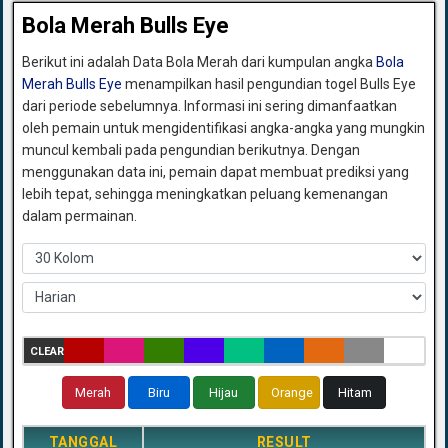
Bola Merah Bulls Eye
Berikut ini adalah Data Bola Merah dari kumpulan angka
Bola
Merah Bulls Eye
menampilkan hasil pengundian togel Bulls Eye
dari periode sebelumnya. Informasi ini sering dimanfaatkan
oleh pemain untuk mengidentifikasi angka-angka yang mungkin
muncul kembali pada pengundian berikutnya. Dengan
menggunakan data ini, pemain dapat membuat prediksi yang
lebih tepat, sehingga meningkatkan peluang kemenangan
dalam permainan.
CLEAR
Merah
Biru
Hijau
Orange
Hitam
TANGGAL
RESULT