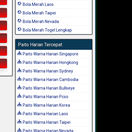
Bola Merah Laos
Bola Merah Taipei
Bola Merah Nevada
Bola Merah Togel Lengkap
Paito Harian Tercepat
Paito Warna Harian Singapore
Paito Warna Harian Hongkong
Paito Warna Harian Sydney
Paito Warna Harian Cambodia
Paito Warna Harian Bullseye
Paito Warna Harian Pcso
Paito Warna Harian Korea
Paito Warna Harian Laos
Paito Warna Harian Taipei
Paito Warna Harian Nevada