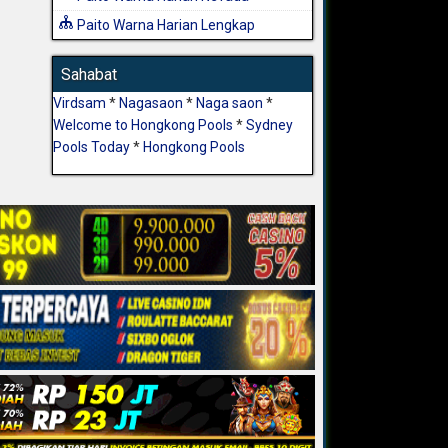
Paito Warna Harian Lengkap
Sahabat
Virdsam
*
Nagasaon
*
Naga saon
*
Welcome to Hongkong Pools
*
Sydney
Pools Today
*
Hongkong Pools