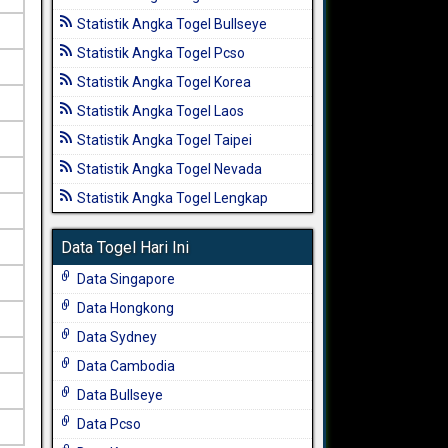
Statistik Angka Togel Bullseye
Statistik Angka Togel Pcso
Statistik Angka Togel Korea
Statistik Angka Togel Laos
Statistik Angka Togel Taipei
Statistik Angka Togel Nevada
Statistik Angka Togel Lengkap
Data Togel Hari Ini
Data Singapore
Data Hongkong
Data Sydney
Data Cambodia
Data Bullseye
Data Pcso