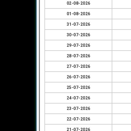
02-08-2026
01-08-2026
31-07-2026
30-07-2026
29-07-2026
28-07-2026
27-07-2026
26-07-2026
25-07-2026
24-07-2026
23-07-2026
22-07-2026
21-07-2026