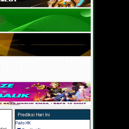
Prediksi Hari Ini
Paito HK