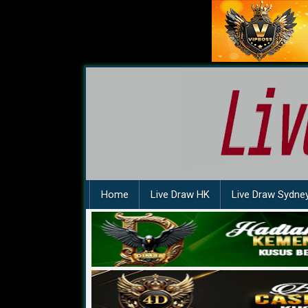
Home
Live Draw HK
Live Draw Sydne