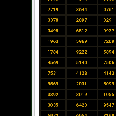
7719
8644
0761
3378
2897
0291
3498
6512
9937
1963
5969
7209
1784
9222
5894
4569
5140
7506
7531
4128
4143
9569
2031
5099
3892
3019
1055
3035
6423
9547
5972
6954
3169