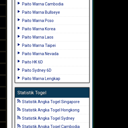
Paito Warna Cambodia
Paito Warna Bullseye
Paito Warna Pcso
Paito Warna Korea
Paito Warna Laos
Paito Warna Taipei
Paito Warna Nevada
Paito HK 6D
Paito Sydney 6D
Paito Warna Lengkap
Statistik Togel
Statistik Angka Togel Singapore
Statistik Angka Togel Hongkong
Statistik Angka Togel Sydney
Statistik Angka Togel Cambodia