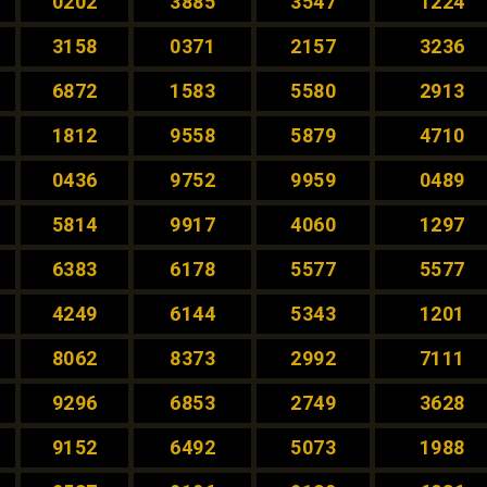
0202
3885
3547
1224
3158
0371
2157
3236
6872
1583
5580
2913
1812
9558
5879
4710
0436
9752
9959
0489
5814
9917
4060
1297
6383
6178
5577
5577
4249
6144
5343
1201
8062
8373
2992
7111
9296
6853
2749
3628
9152
6492
5073
1988