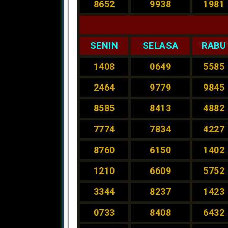
8652
9938
1981
SENIN
SELASA
RABU
1408
0649
5585
2464
9779
9845
8585
8413
4882
7774
7834
4227
8760
6150
1402
1210
6609
5752
3344
8237
1423
0733
8408
6432