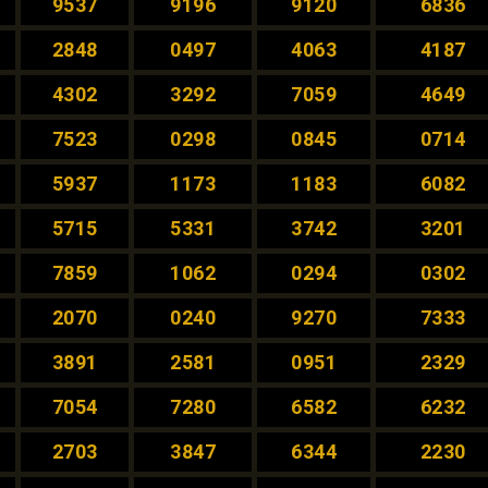
9537
9196
9120
6836
2848
0497
4063
4187
4302
3292
7059
4649
7523
0298
0845
0714
5937
1173
1183
6082
5715
5331
3742
3201
7859
1062
0294
0302
2070
0240
9270
7333
3891
2581
0951
2329
7054
7280
6582
6232
2703
3847
6344
2230