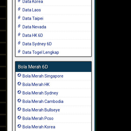
Data Korea
Data Laos
Data Taipei
Data Nevada
Data HK 6D
Data Sydney 6D
Data Togel Lengkap
Bola Merah 6D
Bola Merah Singapore
Bola Merah HK
Bola Merah Sydney
Bola Merah Cambodia
Bola Merah Bullseye
Bola Merah Pcso
Bola Merah Korea