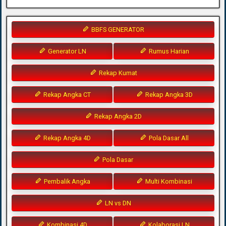
BBFS GENERATOR
Generator LN
Rumus Harian
Rekap Kumat
Rekap Angka CT
Rekap Angka 3D
Rekap Angka 2D
Rekap Angka 4D
Pola Dasar All
Pola Dasar
Pembalik Angka
Multi Kombinasi
LN vs DN
Kombinasi 4D
Kolaborasi LN