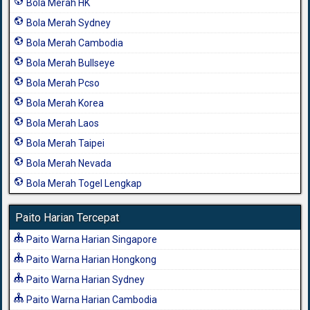
Bola Merah HK
Bola Merah Sydney
Bola Merah Cambodia
Bola Merah Bullseye
Bola Merah Pcso
Bola Merah Korea
Bola Merah Laos
Bola Merah Taipei
Bola Merah Nevada
Bola Merah Togel Lengkap
Paito Harian Tercepat
Paito Warna Harian Singapore
Paito Warna Harian Hongkong
Paito Warna Harian Sydney
Paito Warna Harian Cambodia