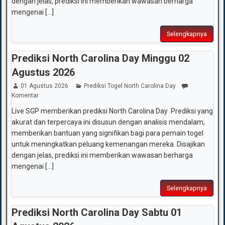
dengan jelas, prediksi ini memberikan wawasan berharga
mengenai [...]
Selengkapnya
Prediksi North Carolina Day Minggu 02
Agustus 2026
01 Agustus 2026
Prediksi Togel North Carolina Day
Komentar
Live SGP memberikan prediksi North Carolina Day Prediksi yang
akurat dan terpercaya ini disusun dengan analisis mendalam,
memberikan bantuan yang signifikan bagi para pemain togel
untuk meningkatkan peluang kemenangan mereka. Disajikan
dengan jelas, prediksi ini memberikan wawasan berharga
mengenai [...]
Selengkapnya
Prediksi North Carolina Day Sabtu 01