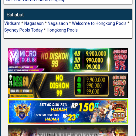
Sahabat
Virdsam
*
Nagasaon
*
Naga saon
*
Welcome to Hongkong Pools
*
Sydney Pools Today
*
Hongkong Pools