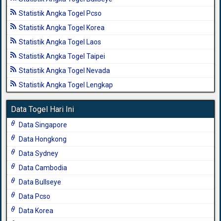
Statistik Angka Togel Pcso
Statistik Angka Togel Korea
Statistik Angka Togel Laos
Statistik Angka Togel Taipei
Statistik Angka Togel Nevada
Statistik Angka Togel Lengkap
Data Togel Hari Ini
Data Singapore
Data Hongkong
Data Sydney
Data Cambodia
Data Bullseye
Data Pcso
Data Korea