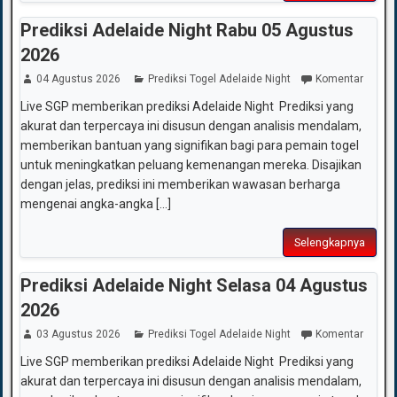
Prediksi Adelaide Night Rabu 05 Agustus
2026
04 Agustus 2026
Prediksi Togel Adelaide Night
Komentar
Live SGP memberikan prediksi Adelaide Night Prediksi yang
akurat dan terpercaya ini disusun dengan analisis mendalam,
memberikan bantuan yang signifikan bagi para pemain togel
untuk meningkatkan peluang kemenangan mereka. Disajikan
dengan jelas, prediksi ini memberikan wawasan berharga
mengenai angka-angka [...]
Selengkapnya
Prediksi Adelaide Night Selasa 04 Agustus
2026
03 Agustus 2026
Prediksi Togel Adelaide Night
Komentar
Live SGP memberikan prediksi Adelaide Night Prediksi yang
akurat dan terpercaya ini disusun dengan analisis mendalam,