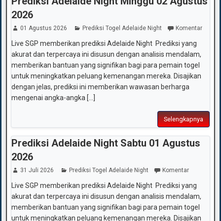
Prediksi Adelaide Night Minggu 02 Agustus
2026
01 Agustus 2026
Prediksi Togel Adelaide Night
Komentar
Live SGP memberikan prediksi Adelaide Night Prediksi yang
akurat dan terpercaya ini disusun dengan analisis mendalam,
memberikan bantuan yang signifikan bagi para pemain togel
untuk meningkatkan peluang kemenangan mereka. Disajikan
dengan jelas, prediksi ini memberikan wawasan berharga
mengenai angka-angka [...]
Selengkapnya
Prediksi Adelaide Night Sabtu 01 Agustus
2026
31 Juli 2026
Prediksi Togel Adelaide Night
Komentar
Live SGP memberikan prediksi Adelaide Night Prediksi yang
akurat dan terpercaya ini disusun dengan analisis mendalam,
memberikan bantuan yang signifikan bagi para pemain togel
untuk meningkatkan peluang kemenangan mereka. Disajikan