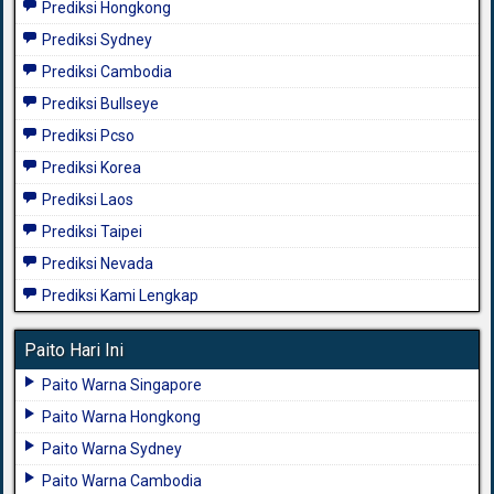
Prediksi Hongkong
Prediksi Sydney
Prediksi Cambodia
Prediksi Bullseye
Prediksi Pcso
Prediksi Korea
Prediksi Laos
Prediksi Taipei
Prediksi Nevada
Prediksi Kami Lengkap
Paito Hari Ini
Paito Warna Singapore
Paito Warna Hongkong
Paito Warna Sydney
Paito Warna Cambodia