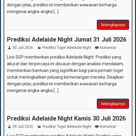
dengan jelas, prediksi ini memberikan wawasan berharga
mengenai angka-angka [...]
Selengkapnya
Prediksi Adelaide Night Jumat 31 Juli 2026
30 Juli 2026
Prediksi Togel Adelaide Night
Komentar
Live SGP memberikan prediksi Adelaide Night Prediksi yang
akurat dan terpercaya ini disusun dengan analisis mendalam,
memberikan bantuan yang signifikan bagi para pemain togel
untuk meningkatkan peluang kemenangan mereka. Disajikan
dengan jelas, prediksi ini memberikan wawasan berharga
mengenai angka-angka [...]
Selengkapnya
Prediksi Adelaide Night Kamis 30 Juli 2026
29 Juli 2026
Prediksi Togel Adelaide Night
Komentar
Live SGP memberikan prediksi Adelaide Night Prediksi yang