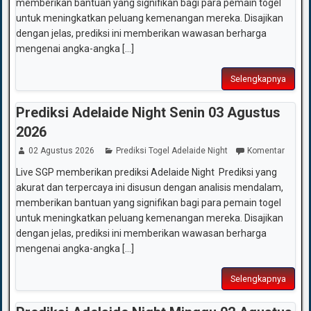
memberikan bantuan yang signifikan bagi para pemain togel
untuk meningkatkan peluang kemenangan mereka. Disajikan
dengan jelas, prediksi ini memberikan wawasan berharga
mengenai angka-angka [...]
Selengkapnya
Prediksi Adelaide Night Senin 03 Agustus
2026
02 Agustus 2026
Prediksi Togel Adelaide Night
Komentar
Live SGP memberikan prediksi Adelaide Night Prediksi yang
akurat dan terpercaya ini disusun dengan analisis mendalam,
memberikan bantuan yang signifikan bagi para pemain togel
untuk meningkatkan peluang kemenangan mereka. Disajikan
dengan jelas, prediksi ini memberikan wawasan berharga
mengenai angka-angka [...]
Selengkapnya