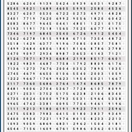
5
2
8
6
5
6
2
0
4
4
9
1
3
9
3
5
4
2
4
6
0
9
3
9
3
6
0
3
1
4
9
2
8
7
6
8
5
4
5
9
9
0
2
1
3
1
6
8
9
8
4
6
0
5
5
5
9
9
5
5
2
5
8
0
8
4
5
3
6
9
8
3
2
7
9
6
2
0
7
7
0
5
3
0
3
6
7
2
2
4
0
2
7
3
1
4
9
7
1
8
4
8
2
8
1
3
4
0
1
1
7
7
1
9
1
7
6
2
0
2
6
9
9
2
2
9
5
5
6
2
1
8
2
0
2
6
0
4
2
6
8
0
8
3
2
8
6
7
7
5
9
6
4
5
9
0
4
4
1
5
4
8
0
1
1
1
2
2
1
3
0
1
7
5
3
3
1
9
3
3
1
1
9
1
1
7
5
1
8
9
1
5
6
5
2
7
5
2
5
7
6
0
7
7
5
4
1
9
1
1
7
3
4
6
1
7
1
9
7
7
6
8
4
5
9
3
5
4
0
4
6
7
2
6
8
9
9
1
2
3
5
4
0
4
4
1
5
6
2
8
6
2
7
8
6
1
8
1
5
6
9
9
8
8
7
6
7
1
0
1
7
3
5
4
9
4
8
7
2
9
3
5
1
8
9
1
4
2
9
2
6
3
7
7
5
9
1
9
6
6
7
0
8
5
4
0
8
5
7
3
7
5
8
1
9
1
4
9
9
9
3
6
8
4
3
6
8
0
6
6
1
8
4
1
5
8
1
6
6
3
8
7
8
6
5
3
7
9
8
8
3
4
7
0
7
9
0
9
7
7
2
9
3
4
7
8
9
8
7
6
3
6
5
3
8
4
1
4
3
7
7
1
2
1
3
8
1
2
6
8
7
0
7
1
8
8
7
9
3
3
6
6
8
4
3
2
1
9
8
8
8
5
1
7
8
6
6
0
1
1
1
8
2
2
4
9
8
3
9
3
4
6
8
7
6
7
7
5
8
4
1
7
9
2
2
8
8
0
9
9
6
1
7
6
4
7
1
3
6
9
1
2
7
3
1
7
6
7
6
4
2
0
0
4
4
0
3
5
2
7
7
8
9
5
5
1
0
3
5
8
2
7
4
5
9
4
6
7
9
7
6
6
5
0
5
0
1
0
6
6
5
5
4
0
4
2
0
0
3
3
1
0
5
9
5
1
2
2
2
4
9
6
6
7
4
1
7
6
9
6
9
6
2
3
5
1
9
5
4
9
5
0
2
1
3
1
6
6
7
4
3
1
1
7
8
7
3
6
0
6
5
6
8
6
5
3
7
6
4
1
1
4
7
4
2
8
6
8
5
4
7
8
7
9
7
8
4
8
1
9
9
0
0
6
6
2
7
0
4
4
5
3
6
7
4
7
7
2
8
1
6
1
0
7
7
8
0
9
9
9
0
2
7
1
8
2
5
3
1
4
3
7
5
2
7
5
1
7
5
3
6
2
3
8
2
2
1
0
6
6
8
3
4
0
4
6
7
3
5
8
0
0
2
4
6
5
0
0
0
0
9
7
9
3
3
5
5
3
1
4
5
9
6
4
1
5
3
5
8
4
9
9
6
5
2
4
7
4
2
6
3
3
8
1
9
0
0
9
5
5
7
7
0
4
4
9
4
6
1
7
9
1
9
6
6
1
1
1
1
2
9
2
1
3
4
9
1
8
0
8
6
1
9
1
1
9
9
2
3
5
7
9
1
1
2
2
5
9
6
6
3
4
7
5
3
5
5
8
3
2
7
9
8
3
2
6
4
1
5
6
0
1
8
0
8
3
8
3
7
1
9
3
4
9
4
5
4
0
0
0
0
9
3
4
7
7
2
2
1
3
1
9
7
6
4
8
0
1
5
6
8
2
3
3
6
2
2
1
3
4
1
0
9
3
3
9
0
5
9
5
6
8
6
9
6
6
8
3
1
4
2
9
6
2
8
1
5
0
4
4
3
1
8
1
9
6
5
4
4
8
7
1
5
6
2
1
6
0
9
9
6
7
6
1
7
5
9
8
6
5
0
3
6
2
8
0
1
5
0
5