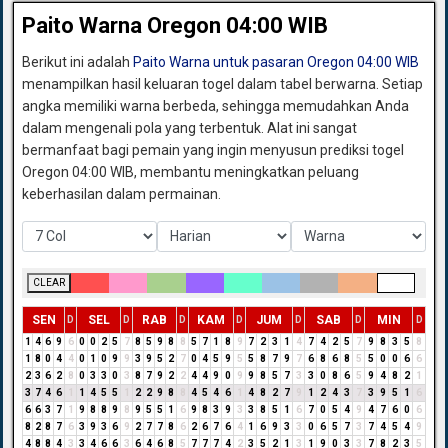
Paito Warna Oregon 04:00 WIB
Berikut ini adalah
Paito Warna untuk pasaran Oregon 04:00 WIB
menampilkan hasil keluaran togel dalam tabel berwarna. Setiap
angka memiliki warna berbeda, sehingga memudahkan Anda
dalam mengenali pola yang terbentuk. Alat ini sangat
bermanfaat bagi pemain yang ingin menyusun prediksi togel
Oregon 04:00 WIB, membantu meningkatkan peluang
keberhasilan dalam permainan.
CLEAR
SEN
SEL
RAB
KAM
JUM
SAB
MIN
D
D
D
D
D
D
D
1
4
6
9
6
0
0
2
5
7
8
5
9
8
8
5
7
1
8
9
7
2
3
1
4
7
4
2
5
7
9
8
3
5
8
1
8
0
4
4
0
1
0
9
9
3
9
5
2
7
0
4
5
9
5
5
8
7
9
7
6
8
6
8
5
5
0
0
6
6
2
3
6
2
8
0
3
3
0
3
8
7
9
2
2
4
4
9
0
9
9
8
5
7
3
3
0
8
6
5
9
4
8
2
1
3
7
4
6
1
1
4
5
5
1
2
2
9
8
8
4
5
4
6
1
4
8
2
7
9
1
2
4
3
7
3
9
5
1
6
6
6
3
7
1
9
8
8
9
8
9
5
5
1
6
9
8
3
9
3
3
8
5
1
6
7
0
5
4
9
4
7
6
0
6
8
2
8
7
6
3
9
3
6
9
2
7
7
8
6
2
6
7
6
4
1
6
9
3
3
0
6
5
7
3
7
4
5
4
9
4
8
8
4
3
3
4
6
6
3
6
4
6
8
5
7
7
7
4
2
3
5
2
1
3
1
9
0
3
3
7
8
2
3
5