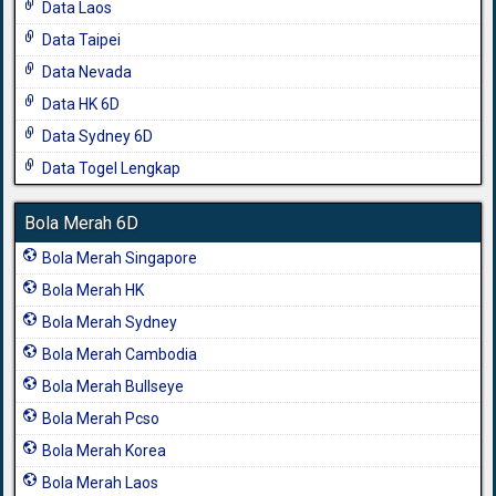
Data Laos
Data Taipei
Data Nevada
Data HK 6D
Data Sydney 6D
Data Togel Lengkap
Bola Merah 6D
Bola Merah Singapore
Bola Merah HK
Bola Merah Sydney
Bola Merah Cambodia
Bola Merah Bullseye
Bola Merah Pcso
Bola Merah Korea
Bola Merah Laos