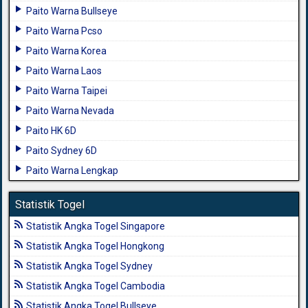
Paito Warna Bullseye
Paito Warna Pcso
Paito Warna Korea
Paito Warna Laos
Paito Warna Taipei
Paito Warna Nevada
Paito HK 6D
Paito Sydney 6D
Paito Warna Lengkap
Statistik Togel
Statistik Angka Togel Singapore
Statistik Angka Togel Hongkong
Statistik Angka Togel Sydney
Statistik Angka Togel Cambodia
Statistik Angka Togel Bullseye