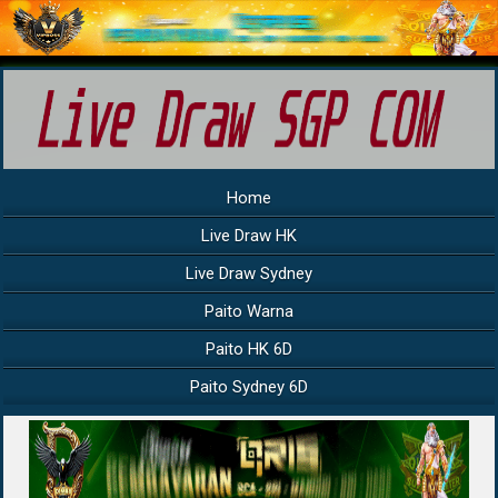
Home
Live Draw HK
Live Draw Sydney
Paito Warna
Paito HK 6D
Paito Sydney 6D