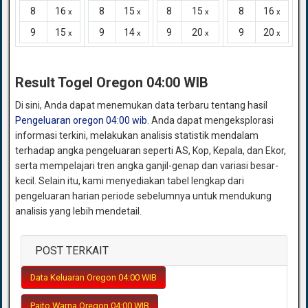
8
16
8
15
8
15
8
16
x
x
x
x
9
15
9
14
9
20
9
20
x
x
x
x
Result Togel Oregon 04:00 WIB
Di sini, Anda dapat menemukan data terbaru tentang hasil
Pengeluaran oregon 04:00 wib
. Anda dapat mengeksplorasi
informasi terkini, melakukan analisis statistik mendalam
terhadap angka pengeluaran seperti AS, Kop, Kepala, dan Ekor,
serta mempelajari tren angka ganjil-genap dan variasi besar-
kecil. Selain itu, kami menyediakan tabel lengkap dari
pengeluaran harian periode sebelumnya untuk mendukung
analisis yang lebih mendetail.
POST TERKAIT
Data Keluaran Oregon 04:00 WIB
Paito Warna Oregon 04:00 WIB