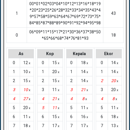
00*01*02*03*04*10*12*13*16*18*19
*20*23*25*26*28*32*33*34*35*43*4
1
43
9*57*58*59*63*64*67*69*72*73*75*
84*85*87*88*89*90*91*92*94*95*98
06*09*11*15*17*21*30*36*37*38*50
0
18
*65*66*68*74*76*81*93
As
Kop
Kepala
Ekor
0
12
0
15
0
18
0
14
x
x
x
x
1
10
1
20
1
14
1
14
x
x
x
x
2
15
2
15
2
14
2
20
x
x
x
x
3
10
3
11
3
21
3
20
x
x
x
x
4
27
4
21
4
8
4
8
x
x
x
x
5
20
5
11
5
11
5
11
x
x
x
x
6
11
6
15
6
16
6
18
x
x
x
x
7
18
7
17
7
17
7
13
x
x
x
x