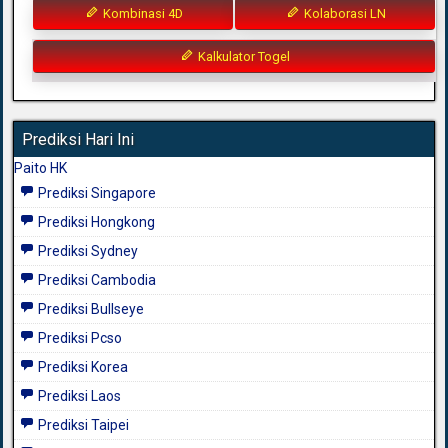
Kombinasi 4D
Kolaborasi LN
Kalkulator Togel
Prediksi Hari Ini
Paito HK
Prediksi Singapore
Prediksi Hongkong
Prediksi Sydney
Prediksi Cambodia
Prediksi Bullseye
Prediksi Pcso
Prediksi Korea
Prediksi Laos
Prediksi Taipei