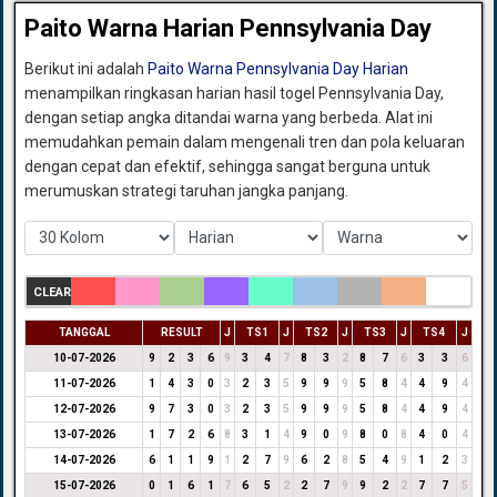
Paito Warna Harian Pennsylvania Day
Berikut ini adalah
Paito Warna Pennsylvania Day Harian
menampilkan ringkasan harian hasil togel Pennsylvania Day,
dengan setiap angka ditandai warna yang berbeda. Alat ini
memudahkan pemain dalam mengenali tren dan pola keluaran
dengan cepat dan efektif, sehingga sangat berguna untuk
merumuskan strategi taruhan jangka panjang.
CLEAR
TANGGAL
RESULT
J
TS1
J
TS2
J
TS3
J
TS4
J
10-07-2026
9
2
3
6
9
3
4
7
8
3
2
8
7
6
3
3
6
11-07-2026
1
4
3
0
3
2
3
5
9
9
9
5
8
4
4
9
4
12-07-2026
9
7
3
0
3
2
3
5
9
9
9
5
8
4
4
9
4
13-07-2026
1
7
2
6
8
3
1
4
9
0
9
8
0
8
4
0
4
14-07-2026
6
1
1
9
1
2
7
9
6
2
8
5
4
9
1
2
3
15-07-2026
0
1
6
1
7
6
5
2
2
7
9
9
2
2
7
7
5