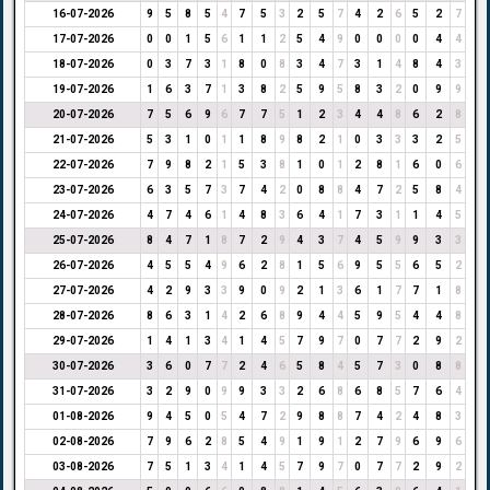
16-07-2026
9
5
8
5
4
7
5
3
2
5
7
4
2
6
5
2
7
17-07-2026
0
0
1
5
6
1
1
2
5
4
9
0
0
0
0
4
4
18-07-2026
0
3
7
3
1
8
0
8
3
4
7
3
1
4
8
4
3
19-07-2026
1
6
3
7
1
3
8
2
5
9
5
8
3
2
0
9
9
20-07-2026
7
5
6
9
6
7
7
5
1
2
3
4
4
8
6
2
8
21-07-2026
5
3
1
0
1
1
8
9
8
2
1
0
3
3
3
2
5
22-07-2026
7
9
8
2
1
5
3
8
1
0
1
2
8
1
6
0
6
23-07-2026
6
3
5
7
3
7
4
2
0
8
8
4
7
2
5
8
4
24-07-2026
4
7
4
6
1
4
8
3
6
4
1
7
3
1
1
4
5
25-07-2026
8
4
7
1
8
7
2
9
4
3
7
4
5
9
9
3
3
26-07-2026
4
5
5
4
9
6
2
8
1
5
6
9
5
5
6
5
2
27-07-2026
4
2
9
3
3
9
0
9
2
1
3
6
1
7
7
1
8
28-07-2026
8
6
3
1
4
2
6
8
9
4
4
5
9
5
4
4
8
29-07-2026
1
4
1
3
4
1
4
5
7
9
7
0
7
7
2
9
2
30-07-2026
3
6
0
7
7
2
4
6
5
8
4
5
7
3
0
8
8
31-07-2026
3
2
9
0
9
9
3
3
2
6
8
6
8
5
7
6
4
01-08-2026
9
4
5
0
5
4
7
2
9
8
8
7
4
2
4
8
3
02-08-2026
7
9
6
2
8
5
4
9
1
9
1
2
7
9
6
9
6
03-08-2026
7
5
1
3
4
1
4
5
7
9
7
0
7
7
2
9
2