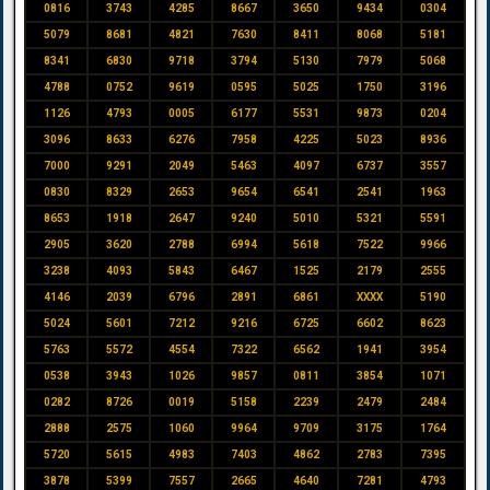
0816
3743
4285
8667
3650
9434
0304
5079
8681
4821
7630
8411
8068
5181
8341
6830
9718
3794
5130
7979
5068
4788
0752
9619
0595
5025
1750
3196
1126
4793
0005
6177
5531
9873
0204
3096
8633
6276
7958
4225
5023
8936
7000
9291
2049
5463
4097
6737
3557
0830
8329
2653
9654
6541
2541
1963
8653
1918
2647
9240
5010
5321
5591
2905
3620
2788
6994
5618
7522
9966
3238
4093
5843
6467
1525
2179
2555
4146
2039
6796
2891
6861
XXXX
5190
5024
5601
7212
9216
6725
6602
8623
5763
5572
4554
7322
6562
1941
3954
0538
3943
1026
9857
0811
3854
1071
0282
8726
0019
5158
2239
2479
2484
2888
2575
1060
9964
9709
3175
1764
5720
5615
4983
7403
4862
2783
7395
3878
5399
7557
2665
4640
7281
4793