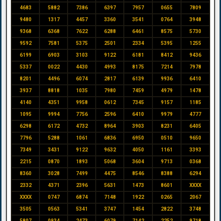
4683
5882
7386
6397
7957
0655
7809
9480
1317
4457
3360
3541
0764
3948
9368
6368
7622
6288
6461
8575
5730
9592
7581
5375
2501
2334
5395
1255
6199
6903
3103
9122
6181
8412
9436
5337
0022
4430
4993
8175
7214
7978
8201
4496
6074
2817
6139
9936
6410
3937
8818
1035
7980
7459
4979
1478
4140
4351
9958
0612
7345
9157
1185
1095
9994
7756
2596
6410
9979
4777
6298
6172
4732
8964
3903
8231
6405
7796
5288
1061
6836
6950
0510
9650
7349
3431
9122
9632
4050
1161
3393
2215
0870
1893
5068
3604
9713
0368
8360
3028
7499
4475
8546
8388
6294
2332
4371
2396
5631
1473
8601
XXXX
XXXX
0747
6874
7148
1922
0265
2067
3505
0563
5341
3747
1454
2822
3748
5807
0934
2473
6079
7142
2252
9718