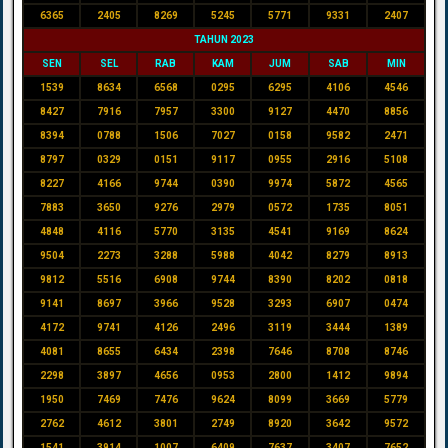
6365
2405
8269
5245
5771
9331
2407
TAHUN 2023
SEN
SEL
RAB
KAM
JUM
SAB
MIN
1539
8634
6568
0295
6295
4106
4546
8427
7916
7957
3300
9127
4470
8856
8394
0788
1506
7027
0158
9582
2471
8797
0329
0151
9117
0955
2916
5108
8227
4166
9744
0390
9974
5872
4565
7883
3650
9276
2979
0572
1735
8051
4848
4116
5770
3135
4541
9169
8624
9504
2273
3288
5988
4042
8279
8913
9812
5516
6908
9744
8390
8202
0818
9141
8697
3966
9528
3293
6907
0474
4172
9741
4126
2496
3119
3444
1389
4081
8655
6434
2398
7646
8708
8746
2298
3897
4656
0953
2800
1412
9894
1950
7469
7476
9624
8099
3669
5779
2762
4612
3801
2749
8920
3642
9572
1541
3914
1007
6409
7637
3407
7652