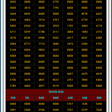
6550
XXXX
XXXX
0770
XXXX
XXXX
XXXX
XXXX
2015
XXXX
7795
XXXX
XXXX
XXXX
4444
8690
XXXX
XXXX
XXXX
8578
6647
6436
4456
7374
2757
9905
5770
6776
5805
0362
2064
2934
1793
4464
6174
6711
5599
5748
2111
2684
1084
2710
2575
8020
0988
5055
3017
6541
0283
2584
8777
7772
4080
1872
3490
9795
5164
8204
9854
4397
XXXX
XXXX
XXXX
XXXX
XXXX
XXXX
XXXX
XXXX
XXXX
XXXX
XXXX
XXXX
XXXX
XXXX
XXXX
XXXX
XXXX
XXXX
XXXX
XXXX
XXXX
XXXX
XXXX
XXXX
XXXX
XXXX
XXXX
XXXX
6697
6473
6679
0745
4479
2841
8507
2751
7890
0406
3783
6682
2307
0518
XXXX
XXXX
XXXX
TAHUN 2026
SEN
SEL
RAB
KAM
JUM
SAB
MIN
XXXX
XXXX
XXXX
XXXX
3757
1545
5640
2981
3466
3946
6440
1531
5479
7620