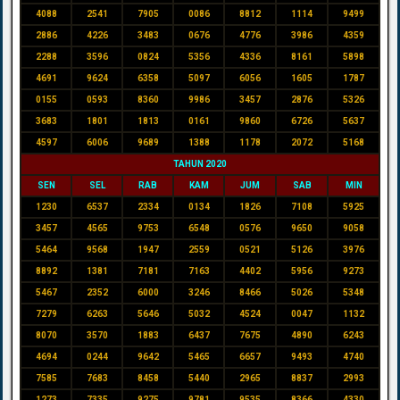
4088
2541
7905
0086
8812
1114
9499
2886
4226
3483
0676
4776
3986
4359
2288
3596
0824
5356
4336
8161
5898
4691
9624
6358
5097
6056
1605
1787
0155
0593
8360
9986
3457
2876
5326
3683
1801
1813
0161
9860
6726
5637
4597
6006
9689
1388
1178
2072
5168
TAHUN 2020
SEN
SEL
RAB
KAM
JUM
SAB
MIN
1230
6537
2334
0134
1826
7108
5925
3457
4565
9753
6548
0576
9650
9058
5464
9568
1947
2559
0521
5126
3976
8892
1381
7181
7163
4402
5956
9273
5467
2352
6000
3246
8466
5026
5348
7279
6263
5646
5032
4524
0047
1132
8070
3570
1883
6437
7675
4890
6243
4694
0244
9642
5465
6657
9493
4740
7585
7683
8458
5440
2965
8837
2993
1273
7335
9275
9781
9535
8366
4330