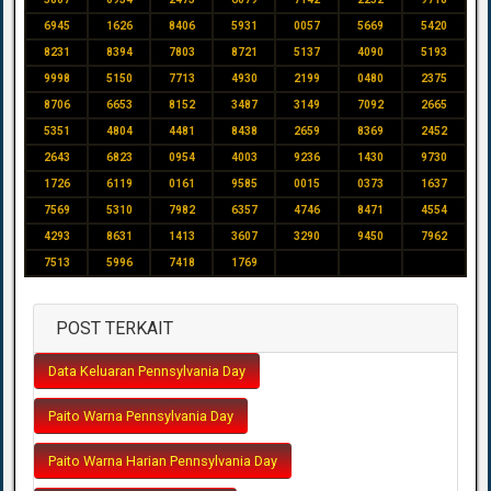
6945
1626
8406
5931
0057
5669
5420
8231
8394
7803
8721
5137
4090
5193
9998
5150
7713
4930
2199
0480
2375
8706
6653
8152
3487
3149
7092
2665
5351
4804
4481
8438
2659
8369
2452
2643
6823
0954
4003
9236
1430
9730
1726
6119
0161
9585
0015
0373
1637
7569
5310
7982
6357
4746
8471
4554
4293
8631
1413
3607
3290
9450
7962
7513
5996
7418
1769
POST TERKAIT
Data Keluaran Pennsylvania Day
Paito Warna Pennsylvania Day
Paito Warna Harian Pennsylvania Day