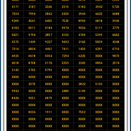
4171
2187
2365
3315
5182
2942
5723
7334
7994
3862
0430
2944
6623
6088
9269
4561
6455
7525
8990
6818
3940
6182
0511
0184
9974
9036
5111
2779
0631
9794
2857
4103
4700
5399
6663
3373
1449
9227
9692
2160
5839
4348
7316
6834
4461
7411
1430
6291
0710
6923
0618
0354
7294
6225
XXXX
9873
6018
8758
5176
5353
2243
0856
2574
3143
3703
0793
XXXX
XXXX
XXXX
XXXX
XXXX
XXXX
XXXX
XXXX
XXXX
XXXX
XXXX
XXXX
2370
XXXX
XXXX
2822
5133
XXXX
9942
XXXX
XXXX
2480
5149
XXXX
XXXX
8426
9051
0879
XXXX
XXXX
XXXX
XXXX
XXXX
XXXX
XXXX
XXXX
XXXX
XXXX
XXXX
XXXX
8336
1911
XXXX
7502
XXXX
XXXX
XXXX
XXXX
XXXX
XXXX
XXXX
XXXX
XXXX
XXXX
XXXX
XXXX
XXXX
XXXX
XXXX
XXXX