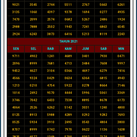
9021
3545
2744
5511
2767
5663
6261
3135
1060
4397
9378
1694
0277
4935
7470
2099
2574
0682
5267
2486
1924
2988
7888
2502
1943
7241
6863
6545
2924
6243
3873
6416
5213
8119
2243
TAHUN 2021
SEN
SEL
RAB
KAM
JUM
SAB
MIN
9711
4902
1241
4689
3401
7930
0471
2096
8999
7681
4713
3484
7608
9997
9452
4627
3104
0366
4697
6279
7416
4566
9324
0429
0634
6364
6815
4943
1213
0210
4754
5922
0278
8664
7146
1014
2492
9570
4444
5996
5061
3369
3746
7042
6433
7338
8895
8678
6173
4064
2526
6262
5142
3031
1240
4800
0125
8913
5988
4289
0292
9282
7693
0525
5934
3910
2495
0543
4804
3800
8707
8999
0742
7970
0622
1136
1638
2825
6577
1349
5700
0307
7174
8460