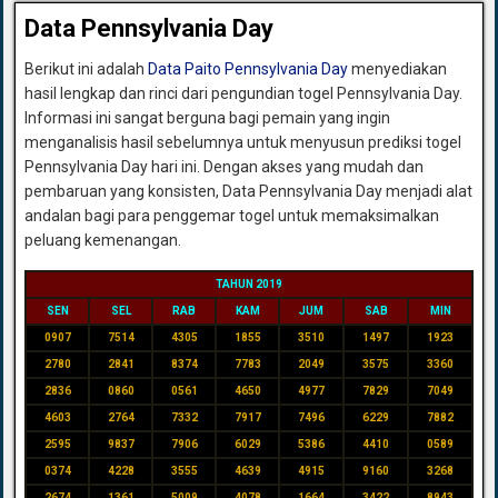
Data Pennsylvania Day
Berikut ini adalah
Data Paito Pennsylvania Day
menyediakan
hasil lengkap dan rinci dari pengundian togel Pennsylvania Day.
Informasi ini sangat berguna bagi pemain yang ingin
menganalisis hasil sebelumnya untuk menyusun prediksi togel
Pennsylvania Day hari ini. Dengan akses yang mudah dan
pembaruan yang konsisten, Data Pennsylvania Day menjadi alat
andalan bagi para penggemar togel untuk memaksimalkan
peluang kemenangan.
TAHUN 2019
SEN
SEL
RAB
KAM
JUM
SAB
MIN
0907
7514
4305
1855
3510
1497
1923
2780
2841
8374
7783
2049
3575
3360
2836
0860
0561
4650
4977
7829
7049
4603
2764
7332
7917
7496
6229
7882
2595
9837
7906
6029
5386
4410
0589
0374
4228
3555
4639
4915
9160
3268
2674
1361
5009
4078
1664
3422
8943