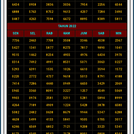
6434
0958
3836
3036
7954
2256
6544
6888
5763
8752
9613
4207
7284
3490
0487
4263
7598
6672
8895
8389
5811
TAHUN 2022
SEN
SEL
RAB
KAM
JUM
SAB
MIN
7736
2463
7708
3508
3346
4538
2367
5427
1341
5877
8273
7817
9890
1041
9515
1462
8234
4955
4976
6434
3970
0314
7492
4991
8531
5071
3063
0227
5293
6391
1535
1026
6610
3594
1572
0220
2772
4737
9618
5013
8791
4188
7414
7286
4440
0949
6650
3429
2069
5965
3360
8091
3227
1257
4549
5069
9903
0974
2581
3211
5281
5894
8999
4264
7189
4909
1224
5428
3878
6580
5082
2482
0638
8679
9944
5347
6288
4638
5499
4133
5841
9505
0705
3017
6246
6569
6802
7121
9208
3323
5341
9173
6340
9542
2178
8001
0809
8344