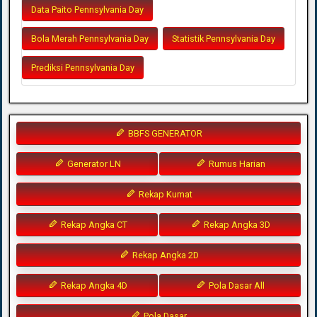
Data Paito Pennsylvania Day
Bola Merah Pennsylvania Day
Statistik Pennsylvania Day
Prediksi Pennsylvania Day
BBFS GENERATOR
Generator LN
Rumus Harian
Rekap Kumat
Rekap Angka CT
Rekap Angka 3D
Rekap Angka 2D
Rekap Angka 4D
Pola Dasar All
Pola Dasar