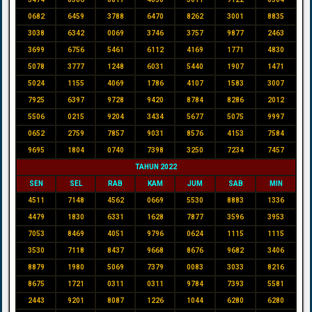
0682
6459
3788
6470
8262
3001
8835
3038
6342
0069
3746
3757
9877
2463
3699
6756
5461
6112
4169
1771
4830
5078
3777
1248
6031
5440
1907
1471
5024
1155
4069
1786
4107
1583
3007
7925
6397
9728
9420
8784
8286
2012
5506
0215
9204
3434
5677
5075
9997
0652
2759
7857
9031
8576
4153
7584
9695
1804
0740
7398
3250
7234
7457
TAHUN 2022
SEN
SEL
RAB
KAM
JUM
SAB
MIN
4511
7148
4562
0669
5530
8883
1336
4479
1830
6331
1628
7877
3596
3953
7053
8469
4051
9796
0624
1115
1115
3530
7118
8437
9668
8676
9682
3406
8879
1980
5069
7379
0083
3033
8216
8675
1721
0311
0311
9784
7393
5581
2443
9201
8087
1226
1044
6280
6280