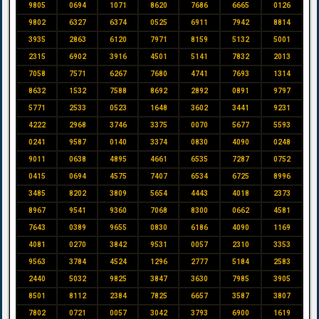
9805
0694
1071
8620
7686
6665
0126
9802
6327
6374
0525
6911
7942
8814
3935
2863
6120
7971
8159
5132
5001
2315
6902
3916
4501
5141
7832
2013
7058
7571
6267
7680
4741
7693
1314
8632
1532
7588
8692
2892
0891
9797
5771
2533
0523
1648
3602
3441
9231
4222
2968
3746
3375
0070
5677
5593
0241
9587
0140
3374
0830
4090
0248
9011
0638
4895
4661
6535
7287
0752
0415
0694
4575
7407
6534
6725
8996
3485
8202
3809
5654
4443
4018
2373
8967
9541
9360
7068
8300
0662
4581
7643
0389
9655
0830
6186
4090
1169
4081
0270
3842
9531
0057
2310
3353
9563
3784
4524
1296
2777
5184
2583
2440
5032
9825
3847
3630
7985
3905
8501
8112
2384
7825
6657
3587
3807
7802
0721
0057
3042
3793
6900
1619