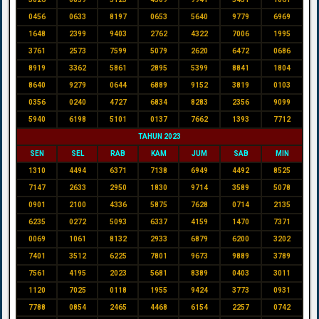
0456
0633
8197
0653
5640
9779
6969
1648
2399
9403
2762
4322
7006
1995
3761
2573
7599
5079
2620
6472
0686
8919
3362
5861
2895
5399
8841
1804
8640
9279
0644
6889
9152
3819
0103
0356
0240
4727
6834
8283
2356
9099
5940
6198
5101
0137
7662
1393
7712
TAHUN 2023
SEN
SEL
RAB
KAM
JUM
SAB
MIN
1310
4494
6371
7138
6949
4492
8525
7147
2633
2950
1830
9714
3589
5078
0901
2100
4336
5875
7628
0714
2135
6235
0272
5093
6337
4159
1470
7371
0069
1061
8132
2933
6879
6200
3202
7401
3512
6225
7801
9673
9889
3789
7561
4195
2023
5681
8389
0403
3011
1120
7025
0118
1955
9424
3773
0931
7788
0854
2465
4468
6154
2257
0742