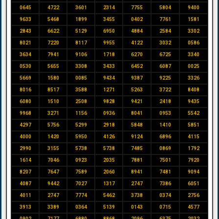
0645
4722
3601
2314
7755
5804
9400
9633
5468
1899
3455
0402
7761
1581
2843
6622
5129
6950
4884
2584
3302
8021
7220
8117
9955
4122
3032
0586
3634
7941
9106
1718
6270
6725
3340
0530
5655
3308
3433
6452
6087
0025
5669
1580
0085
9434
9387
9225
3326
8016
8517
3588
1271
5263
3722
8408
6080
1510
2508
9828
9421
2418
9435
9968
3271
1156
0936
8041
0953
5542
4297
5756
5299
2918
5848
1410
5851
4000
1420
5950
4126
9124
6896
4115
2990
3155
5738
5738
7485
0869
1792
1614
7046
0923
2035
7881
7501
7920
8207
7647
7589
2060
8941
7481
9094
4087
9442
7027
1317
2747
7386
6051
4011
2747
7774
5462
3738
0374
2756
3913
3389
0364
5139
0143
0715
4577
0902
7177
6880
8868
2096
6375
2032