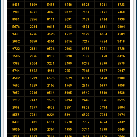
8433
5109
5433
6448
8328
3011
8723
7901
4571
4045
9872
7834
9171
7468
8991
7256
8111
2691
7179
9414
4930
5676
2284
0618
3033
4891
6381
0804
9435
4276
3526
1212
9829
4864
4209
2092
6350
4561
8016
7217
4724
3418
9722
2181
0506
2903
0958
3771
9728
1586
2076
0959
6098
7399
5420
3426
7388
9064
3231
2409
0248
9590
2579
6744
8642
4981
2451
7965
8347
2947
4502
3799
6576
6579
0791
6178
8980
7693
1229
2165
1769
2817
6997
9058
7050
0716
0514
3905
0342
8810
8638
1217
7447
2576
9394
2445
5076
8525
2909
1377
4938
3251
8908
0434
2084
8553
7781
0224
5891
6327
7084
4974
0439
5482
6181
9270
7752
4524
2332
5856
9968
2364
4955
3744
1798
6040
3533
5917
7314
3128
2693
1120
2566