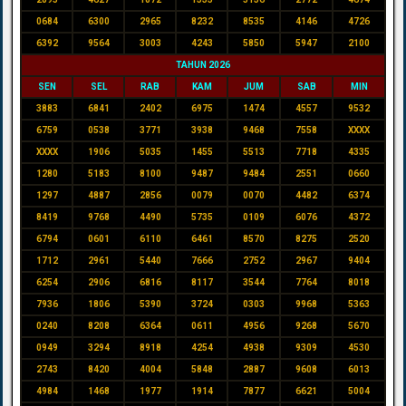
0684
6300
2965
8232
8535
4146
4726
6392
9564
3003
4243
5850
5947
2100
TAHUN 2026
SEN
SEL
RAB
KAM
JUM
SAB
MIN
3883
6841
2402
6975
1474
4557
9532
6759
0538
3771
3938
9468
7558
XXXX
XXXX
1906
5035
1455
5513
7718
4335
1280
5183
8100
9487
9484
2551
0660
1297
4887
2856
0079
0070
4482
6374
8419
9768
4490
5735
0109
6076
4372
6794
0601
6110
6461
8570
8275
2520
1712
2961
5440
7666
2752
2967
9404
6254
2906
6816
8117
3544
7764
8018
7936
1806
5390
3724
0303
9968
5363
0240
8208
6364
0611
4956
9268
5670
0949
3294
8918
4254
4938
9309
4530
2743
8420
4004
5848
2887
9608
6013
4984
1468
1977
1914
7877
6621
5004