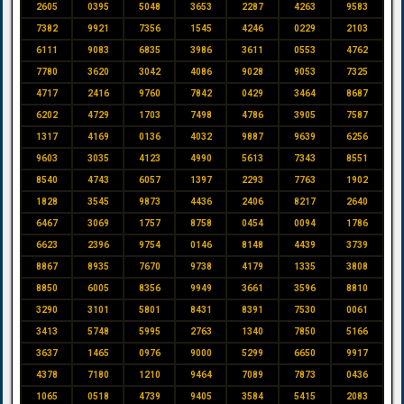
2605
0395
5048
3653
2287
4263
9583
7382
9921
7356
1545
4246
0229
2103
6111
9083
6835
3986
3611
0553
4762
7780
3620
3042
4086
9028
9053
7325
4717
2416
9760
7842
0429
3464
8687
6202
4729
1703
7498
4786
3905
7587
1317
4169
0136
4032
9887
9639
6256
9603
3035
4123
4990
5613
7343
8551
8540
4743
6057
1397
2293
7763
1902
1828
3545
9873
4436
2406
8217
2640
6467
3069
1757
8758
0454
0094
1786
6623
2396
9754
0146
8148
4439
3739
8867
8935
7670
9738
4179
1335
3808
8850
6005
8356
9949
3661
3596
8810
3290
3101
5801
8431
8391
7530
0061
3413
5748
5995
2763
1340
7850
5166
3637
1465
0976
9000
5299
6650
9917
4378
7180
1210
9464
7089
7873
0436
1065
0518
4739
9405
3584
5415
2083