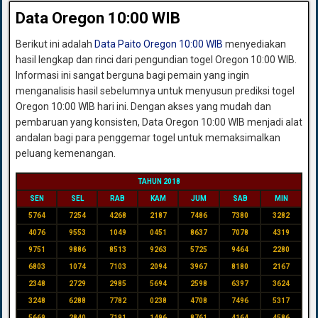
Data Oregon 10:00 WIB
Berikut ini adalah
Data Paito Oregon 10:00 WIB
menyediakan
hasil lengkap dan rinci dari pengundian togel Oregon 10:00 WIB.
Informasi ini sangat berguna bagi pemain yang ingin
menganalisis hasil sebelumnya untuk menyusun prediksi togel
Oregon 10:00 WIB hari ini. Dengan akses yang mudah dan
pembaruan yang konsisten, Data Oregon 10:00 WIB menjadi alat
andalan bagi para penggemar togel untuk memaksimalkan
peluang kemenangan.
TAHUN 2018
SEN
SEL
RAB
KAM
JUM
SAB
MIN
5764
7254
4268
2187
7486
7380
3282
4076
9553
1049
0451
8637
7078
4319
9751
9886
8513
9263
5725
9464
2280
6803
1074
7103
2094
3967
8180
2167
2348
2729
2985
5694
2598
6397
3624
3248
6288
7782
0238
4708
7496
5317
5669
2840
7191
1496
8761
4164
4586