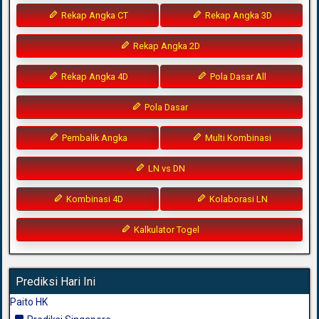
Rekap Angka CT
Rekap Angka 3D
Rekap Angka 2D
Rekap Angka 4D
Pola Dasar All
Pola Dasar
Pembalik Angka
Multi Kombinasi
LN vs DN
Kombinasi 4D
Kolaborasi LN
Kalkulator Togel
Prediksi Hari Ini
Paito HK