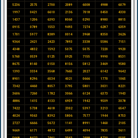
5236
2575
2700
2089
6008
4988
6079
1997
0421
6610
2136
7018
0450
4330
1437
1206
6393
8060
0290
8980
8815
0915
0789
1553
9493
7274
6287
6359
1701
5977
8389
0014
3968
8350
3626
9364
2421
2423
7893
3338
5586
7151
4348
4832
1592
5075
5075
7220
9920
5760
0539
0125
0925
7155
9990
8531
8675
8140
0150
8156
5812
3469
9580
1393
3334
3568
7665
2027
6142
9642
8901
8296
6534
4021
0666
1770
1065
7342
4460
8057
3795
5801
3031
8221
3606
7260
1782
3066
6124
6373
1943
4886
1415
4133
6959
1942
9509
3078
7422
5738
4618
2302
5397
3213
6547
4024
9563
8392
5806
7577
1944
8753
2727
6666
5672
1141
8991
1460
2105
9669
6171
4872
6499
4094
7835
3611
5668
8422
7461
3563
2498
8730
0505