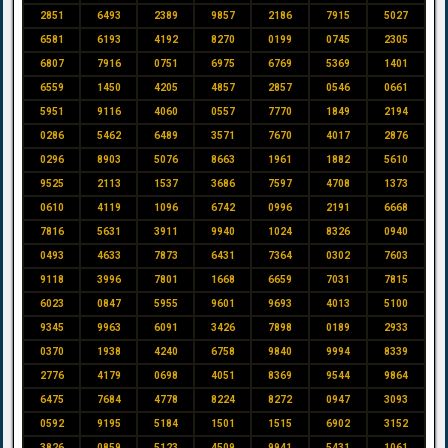
2851
6493
2389
9857
2186
7915
5027
6581
6193
4192
8270
0199
0745
2305
6807
7916
0751
6975
6769
5369
1401
6559
1450
4205
4857
2857
0546
0661
5951
9116
4060
0557
7770
1849
2194
0286
5462
6489
3571
7670
4017
2876
0296
8903
5076
8663
1961
1882
5610
9525
2113
1537
3686
7597
4708
1373
0610
4119
1096
6742
0996
2191
6668
7816
5631
3911
9940
1024
8326
0940
0493
4633
7873
6431
7364
0302
7603
9118
3996
7801
1668
6659
7031
7815
6023
0847
5955
9601
9693
4013
5100
9345
9963
6091
3426
7898
0189
2933
0370
1938
4240
6758
9840
9994
8339
2776
4179
0698
4051
8369
9544
9864
6475
7684
4778
8224
8272
0947
3093
0592
9195
5184
1501
1515
6902
3152
3826
0859
5123
4509
9941
5431
1061