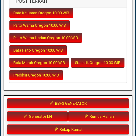
POST TERKAIT
Data Keluaran Oregon 10:00 WIB
Paito Warna Oregon 10:00 WIB
Paito Warna Harian Oregon 10:00 WIB
Data Paito Oregon 10:00 WIB
Bola Merah Oregon 10:00 WIB
Statistik Oregon 10:00 WIB
Prediksi Oregon 10:00 WIB
BBFS GENERATOR
Generator LN
Rumus Harian
Rekap Kumat