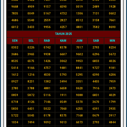
9668
4909
9157
6590
0019
2489
1928
7835
0049
5167
4732
1306
7131
0602
4686
5540
2559
2827
8512
3158
7661
6012
3433
9956
4257
4801
7582
8690
TAHUN 2025
SEN
SEL
RAB
KAM
JUM
SAB
MIN
0302
0226
0742
8378
7017
2793
8234
3686
3965
9938
6607
9602
6296
5672
8535
6575
1426
3062
9953
6833
4026
5414
9166
4757
9481
8841
9727
9181
1612
1216
4530
5793
5295
6390
6206
0927
8231
1382
3494
3351
4455
7959
2780
3788
4881
6658
0620
7916
2473
0859
5872
5116
1911
9088
6831
4029
0718
4126
7146
0549
5370
3670
1799
5830
6431
5022
7060
6255
6391
3935
5722
5045
0178
8375
7168
0679
3917
1034
7494
9092
9013
6073
2793
4844