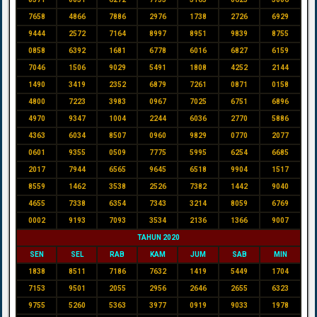
7658
4866
7886
2976
1738
2726
6929
9444
2572
7164
8997
8951
9839
8755
0858
6392
1681
6778
6016
6827
6159
7046
1506
9029
5491
1808
4252
2144
1490
3419
2352
6879
7261
0871
0158
4800
7223
3983
0967
7025
6751
6896
4970
9347
1004
2244
6036
2770
5886
4363
6034
8507
0960
9829
0770
2077
0601
9355
0509
7775
5995
6254
6685
2017
7944
6565
9645
6518
9904
1517
8559
1462
3538
2526
7382
1442
9040
4655
7338
6354
7343
3214
8059
6769
0002
9193
7093
3534
2136
1366
9007
TAHUN 2020
SEN
SEL
RAB
KAM
JUM
SAB
MIN
1838
8511
7186
7632
1419
5449
1704
7153
9501
2055
2956
2646
2655
6323
9755
5260
5363
3977
0919
9033
1978