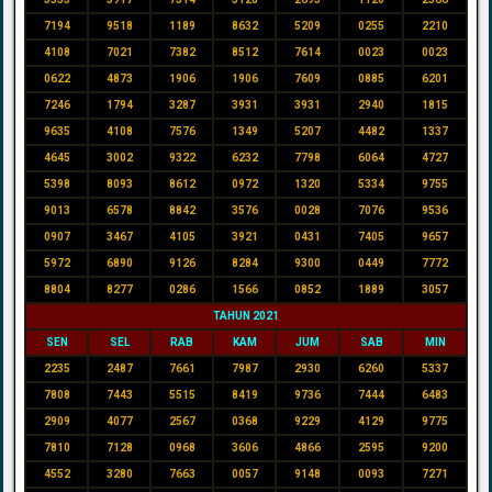
7194
9518
1189
8632
5209
0255
2210
4108
7021
7382
8512
7614
0023
0023
0622
4873
1906
1906
7609
0885
6201
7246
1794
3287
3931
3931
2940
1815
9635
4108
7576
1349
5207
4482
1337
4645
3002
9322
6232
7798
6064
4727
5398
8093
8612
0972
1320
5334
9755
9013
6578
8842
3576
0028
7076
9536
0907
3467
4105
3921
0431
7405
9657
5972
6890
9126
8284
9300
0449
7772
8804
8277
0286
1566
0852
1889
3057
TAHUN 2021
SEN
SEL
RAB
KAM
JUM
SAB
MIN
2235
2487
7661
7987
2930
6260
5337
7808
7443
5515
8419
9736
7444
6483
2909
4077
2567
0368
9229
4129
9775
7810
7128
0968
3606
4866
2595
9200
4552
3280
7663
0057
9148
0093
7271