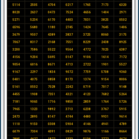
5114
2505
4704
0217
1765
7173
6320
8020
2637
0473
7524
4656
1404
2971
5271
5234
6170
4403
7031
3825
0502
6596
5680
1180
2745
1424
7645
1406
3679
9507
4389
3837
3725
8060
3175
7067
8317
2168
7551
8229
2438
8925
3200
7586
5522
9564
4772
7025
6387
4156
9204
5695
0147
9106
1614
7172
9054
6016
8671
4713
2722
1901
5527
9167
2297
1834
9072
7759
5708
9360
0401
4075
0858
8173
1374
9154
8006
5161
0502
7028
2242
0719
7017
9148
4455
1908
7351
4321
4123
7682
5264
7181
9065
1716
9850
2859
1764
5726
7965
1323
9892
3713
6238
3767
5915
2473
2895
8147
4744
4480
9931
9614
1110
9150
0308
5904
4146
4941
4789
6079
7304
4091
0829
9876
1166
8664
2895
4627
1872
1333
5136
2772
4674