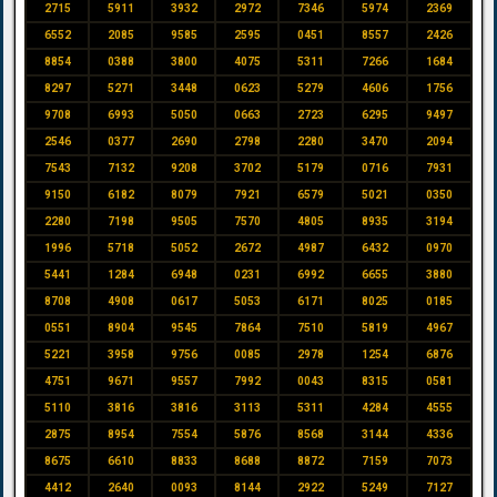
2715
5911
3932
2972
7346
5974
2369
6552
2085
9585
2595
0451
8557
2426
8854
0388
3800
4075
5311
7266
1684
8297
5271
3448
0623
5279
4606
1756
9708
6993
5050
0663
2723
6295
9497
2546
0377
2690
2798
2280
3470
2094
7543
7132
9208
3702
5179
0716
7931
9150
6182
8079
7921
6579
5021
0350
2280
7198
9505
7570
4805
8935
3194
1996
5718
5052
2672
4987
6432
0970
5441
1284
6948
0231
6992
6655
3880
8708
4908
0617
5053
6171
8025
0185
0551
8904
9545
7864
7510
5819
4967
5221
3958
9756
0085
2978
1254
6876
4751
9671
9557
7992
0043
8315
0581
5110
3816
3816
3113
5311
4284
4555
2875
8954
7554
5876
8568
3144
4336
8675
6610
8833
8688
8872
7159
7073
4412
2640
0093
8144
2922
5249
7127