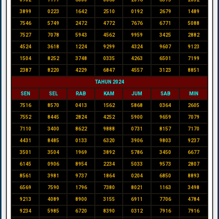
3899
0223
1642
2510
0192
2679
1489
7546
5749
2472
4772
7676
6771
5088
7527
7078
5943
4562
9959
3425
2882
4524
3618
1224
9299
4324
9607
9123
1504
8252
3748
0335
4263
6501
7199
2387
8220
4229
6847
4557
3123
8851
TAHUN 2024
SEN
SEL
RAB
KAM
JUM
SAB
MIN
7516
8570
0413
1562
5868
0364
2605
7552
8445
2824
4252
5900
9659
7079
7110
3400
8622
9888
0731
8157
7170
4431
8485
0133
6320
3906
9803
9237
3501
3504
1969
3892
5786
3450
6677
6145
0906
8954
2234
5033
9573
2807
8561
3981
9737
1864
0204
6850
8893
6569
7590
1796
7380
8021
1163
3498
9213
4089
8900
3155
6911
7706
4784
9234
5985
6720
8390
0312
7916
7916