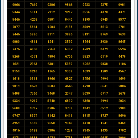
0066
7610
0386
9866
0733
7375
0981
5344
5011
2912
9217
0526
4370
4371
5446
4205
0581
8440
9195
6945
8577
7877
5861
9284
2158
3509
8613
2701
2446
5986
8111
3896
5131
8769
9639
0880
4811
1241
3590
8764
3930
8645
7376
4160
2263
6302
4209
8379
5594
5269
4071
4884
6706
5523
6119
4479
1621
2963
6381
5350
6262
0838
1106
3159
9210
1165
9309
1639
1209
4567
1618
0318
8966
6827
3456
4994
1699
9019
8678
0683
4646
4790
6631
2084
5408
7560
3468
2347
5639
6717
2678
0334
9217
5740
6892
6368
4994
2034
5608
9787
0286
3759
1342
6512
2980
0747
8574
9142
8411
8915
8727
8696
3959
5330
9650
9340
4418
1241
0468
4816
5188
6386
1259
9345
1435
4702
8371
0831
6272
7753
3165
0625
3006