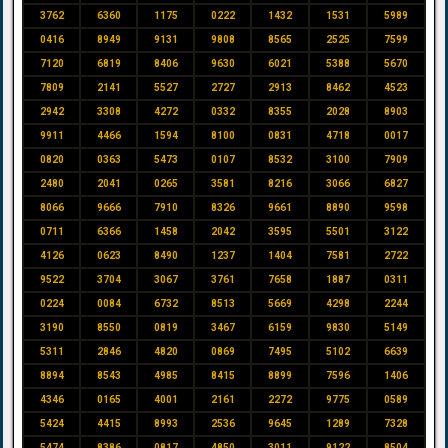
3762
6360
1175
0222
1432
1531
5989
0416
8949
9131
9808
8565
2525
7599
7120
6819
8406
9630
6021
5388
5670
7809
2141
5527
2727
2913
8462
4523
2942
3308
4272
0332
8355
2028
8903
9911
4466
1594
8100
0831
4718
0017
0820
0363
5473
0107
8532
3100
7909
2480
2041
0265
3581
8216
3066
6827
8066
9666
7910
8326
9661
8890
9598
0711
6366
1458
2042
3595
5501
3122
4126
0623
8490
1237
1404
7581
2722
9522
3704
3067
3761
7658
1887
0311
0224
0084
6732
8513
5669
4298
2244
3190
8550
0819
3467
6159
9830
5149
5311
2846
4820
0869
7495
5102
6639
8894
8543
4985
8415
8899
7596
1406
4346
0165
4001
2161
2272
9775
0589
5424
4415
8993
2536
9645
1289
7328
5474
8386
0817
4850
3011
9122
8504