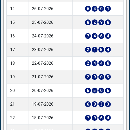
14
26-07-2026
6
4
0
1
15
25-07-2026
8
2
9
8
16
24-07-2026
7
4
6
4
17
23-07-2026
2
1
5
4
18
22-07-2026
2
4
4
8
19
21-07-2026
2
9
0
5
20
20-07-2026
6
5
0
6
21
19-07-2026
6
8
3
3
22
18-07-2026
7
9
6
4