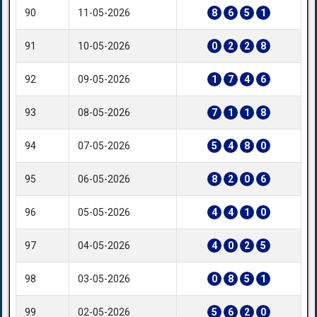
90
11-05-2026
8
6
5
1
91
10-05-2026
0
2
2
8
92
09-05-2026
1
7
4
6
93
08-05-2026
7
1
1
8
94
07-05-2026
5
4
8
0
95
06-05-2026
8
2
0
6
96
05-05-2026
4
4
1
0
97
04-05-2026
4
0
2
5
98
03-05-2026
0
8
5
1
99
02-05-2026
5
6
2
0