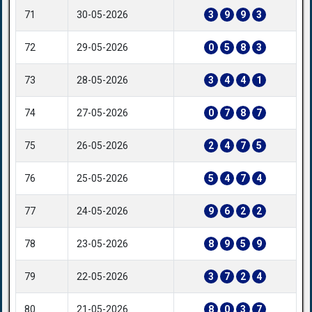
71
30-05-2026
3
9
9
3
72
29-05-2026
0
5
8
3
73
28-05-2026
3
4
4
1
74
27-05-2026
0
7
8
7
75
26-05-2026
2
4
7
5
76
25-05-2026
5
4
7
4
77
24-05-2026
9
6
2
2
78
23-05-2026
8
9
5
9
79
22-05-2026
3
7
2
4
80
21-05-2026
8
0
3
7