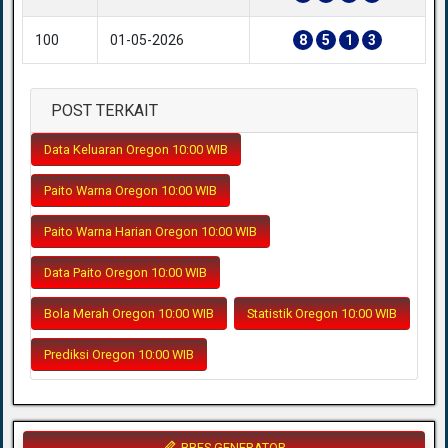
100
01-05-2026
8
5
1
3
POST TERKAIT
Data Keluaran Oregon 10:00 WIB
Paito Warna Oregon 10:00 WIB
Paito Warna Harian Oregon 10:00 WIB
Data Paito Oregon 10:00 WIB
Bola Merah Oregon 10:00 WIB
Statistik Oregon 10:00 WIB
Prediksi Oregon 10:00 WIB
BBFS GENERATOR