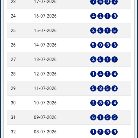
23
17-07-2026
7
6
0
2
24
16-07-2026
4
2
1
8
25
15-07-2026
2
5
1
5
26
14-07-2026
5
0
8
6
27
13-07-2026
2
5
1
1
28
12-07-2026
1
4
1
4
29
11-07-2026
5
8
5
8
30
10-07-2026
2
8
9
4
31
09-07-2026
6
1
5
5
32
08-07-2026
1
3
8
8