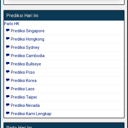
Prediksi Hari Ini
Paito HK
Prediksi Singapore
Prediksi Hongkong
Prediksi Sydney
Prediksi Cambodia
Prediksi Bullseye
Prediksi Pcso
Prediksi Korea
Prediksi Laos
Prediksi Taipei
Prediksi Nevada
Prediksi Kami Lengkap
Paito Hari Ini