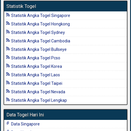
Statistik Togel
Statistik Angka Togel Singapore
Statistik Angka Togel Hongkong
Statistik Angka Togel Sydney
Statistik Angka Togel Cambodia
Statistik Angka Togel Bullseye
Statistik Angka Togel Pcso
Statistik Angka Togel Korea
Statistik Angka Togel Laos
Statistik Angka Togel Taipei
Statistik Angka Togel Nevada
Statistik Angka Togel Lengkap
Data Togel Hari Ini
Data Singapore