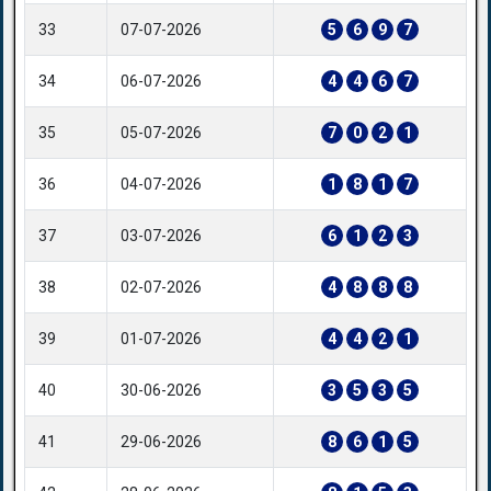
33
07-07-2026
5
6
9
7
34
06-07-2026
4
4
6
7
35
05-07-2026
7
0
2
1
36
04-07-2026
1
8
1
7
37
03-07-2026
6
1
2
3
38
02-07-2026
4
8
8
8
39
01-07-2026
4
4
2
1
40
30-06-2026
3
5
3
5
41
29-06-2026
8
6
1
5