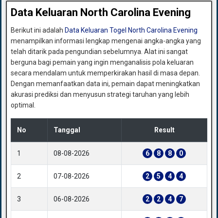
Data Keluaran North Carolina Evening
Berikut ini adalah
Data Keluaran Togel North Carolina Evening
menampilkan informasi lengkap mengenai angka-angka yang
telah ditarik pada pengundian sebelumnya. Alat ini sangat
berguna bagi pemain yang ingin menganalisis pola keluaran
secara mendalam untuk memperkirakan hasil di masa depan.
Dengan memanfaatkan data ini, pemain dapat meningkatkan
akurasi prediksi dan menyusun strategi taruhan yang lebih
optimal.
No
Tanggal
Result
1
08-08-2026
6
8
8
0
2
07-08-2026
2
5
4
4
3
06-08-2026
2
2
4
7