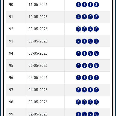
90
11-05-2026
2
8
1
3
91
10-05-2026
4
6
0
8
92
09-05-2026
9
3
4
8
93
08-05-2026
7
1
5
3
94
07-05-2026
4
1
3
8
95
06-05-2026
4
9
9
5
96
05-05-2026
4
8
7
4
97
04-05-2026
3
6
1
9
98
03-05-2026
5
0
2
2
99
02-05-2026
1
3
7
8