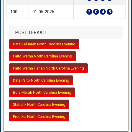
100
01-05-2026
2
0
4
8
POST TERKAIT
Data Keluaran North Carolina Evening
Paito Warna North Carolina Evening
Paito Warna Harian North Carolina Evening
Data Paito North Carolina Evening
Bola Merah North Carolina Evening
Statistik North Carolina Evening
Prediksi North Carolina Evening