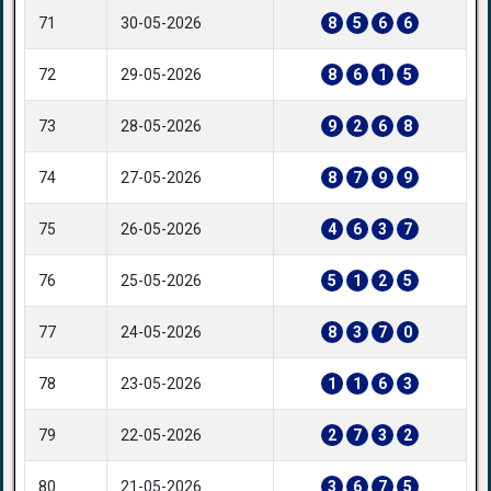
71
30-05-2026
8
5
6
6
72
29-05-2026
8
6
1
5
73
28-05-2026
9
2
6
8
74
27-05-2026
8
7
9
9
75
26-05-2026
4
6
3
7
76
25-05-2026
5
1
2
5
77
24-05-2026
8
3
7
0
78
23-05-2026
1
1
6
3
79
22-05-2026
2
7
3
2
80
21-05-2026
3
6
7
5