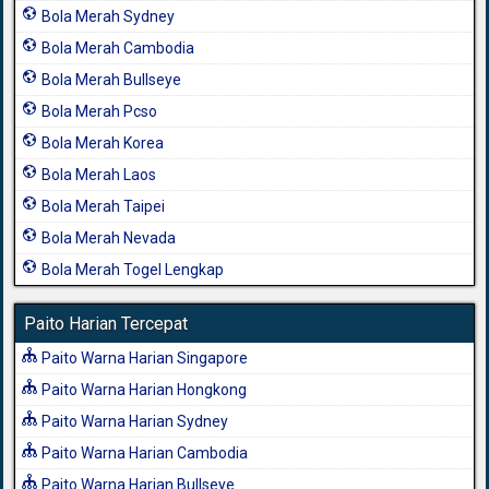
Bola Merah Sydney
Bola Merah Cambodia
Bola Merah Bullseye
Bola Merah Pcso
Bola Merah Korea
Bola Merah Laos
Bola Merah Taipei
Bola Merah Nevada
Bola Merah Togel Lengkap
Paito Harian Tercepat
Paito Warna Harian Singapore
Paito Warna Harian Hongkong
Paito Warna Harian Sydney
Paito Warna Harian Cambodia
Paito Warna Harian Bullseye