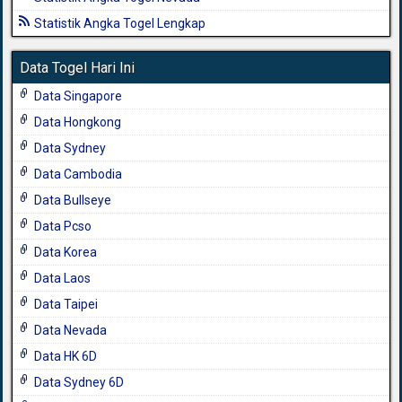
Statistik Angka Togel Lengkap
Data Togel Hari Ini
Data Singapore
Data Hongkong
Data Sydney
Data Cambodia
Data Bullseye
Data Pcso
Data Korea
Data Laos
Data Taipei
Data Nevada
Data HK 6D
Data Sydney 6D