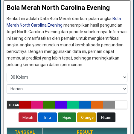
Bola Merah North Carolina Evening
Berikut ini adalah Data Bola Merah dari kumpulan angka
Bola
Merah North Carolina Evening
menampilkan hasil pengundian
togel North Carolina Evening dari periode sebelumnya. Informasi
ini sering dimanfaatkan oleh pemain untuk mengidentifikasi
angka-angka yang mungkin muncul kembali pada pengundian
berikutnya. Dengan menggunakan data ini, pemain dapat
membuat prediksi yang lebih tepat, sehingga meningkatkan
peluang kemenangan dalam permainan.
CLEAR
Merah
Biru
Hijau
Orange
Hitam
TANGGAL
RESULT