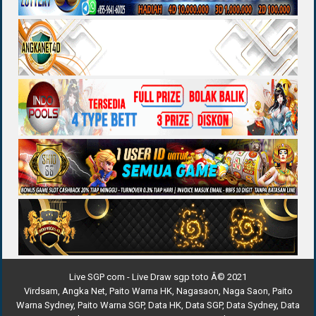
Live SGP com - Live Draw sgp toto Â© 2021
Virdsam
,
Angka Net
,
Paito Warna HK
,
Nagasaon
,
Naga Saon
,
Paito
Warna Sydney
,
Paito Warna SGP
,
Data HK
,
Data SGP
,
Data Sydney
,
Data