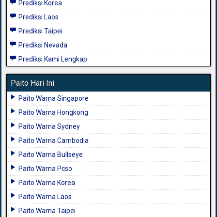
Prediksi Korea
Prediksi Laos
Prediksi Taipei
Prediksi Nevada
Prediksi Kami Lengkap
Paito Hari Ini
Paito Warna Singapore
Paito Warna Hongkong
Paito Warna Sydney
Paito Warna Cambodia
Paito Warna Bullseye
Paito Warna Pcso
Paito Warna Korea
Paito Warna Laos
Paito Warna Taipei