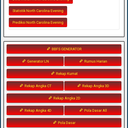
Statistik North Carolina Evening
Prediksi North Carolina Evening
BBFS GENERATOR
Generator LN
Rumus Harian
Rekap Kumat
Rekap Angka CT
Rekap Angka 3D
Rekap Angka 2D
Rekap Angka 4D
Pola Dasar All
Pola Dasar