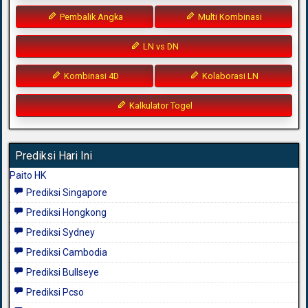
Pembalik Angka
Multi Kombinasi
LN vs DN
Kombinasi 4D
Kolaborasi LN
Kalkulator Togel
Prediksi Hari Ini
Paito HK
Prediksi Singapore
Prediksi Hongkong
Prediksi Sydney
Prediksi Cambodia
Prediksi Bullseye
Prediksi Pcso