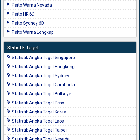
Paito Warna Nevada
Paito HK 6D
Paito Sydney 6D
Paito Warna Lengkap
Statistik Togel
Statistik Angka Togel Singapore
Statistik Angka Togel Hongkong
Statistik Angka Togel Sydney
Statistik Angka Togel Cambodia
Statistik Angka Togel Bullseye
Statistik Angka Togel Pcso
Statistik Angka Togel Korea
Statistik Angka Togel Laos
Statistik Angka Togel Taipei
Statistik Angka Togel Nevada