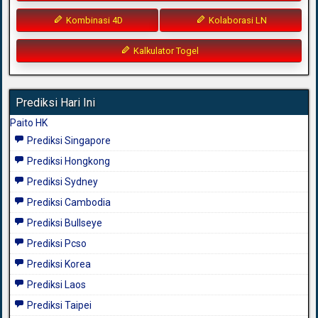
Kombinasi 4D
Kolaborasi LN
Kalkulator Togel
Prediksi Hari Ini
Paito HK
Prediksi Singapore
Prediksi Hongkong
Prediksi Sydney
Prediksi Cambodia
Prediksi Bullseye
Prediksi Pcso
Prediksi Korea
Prediksi Laos
Prediksi Taipei