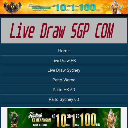
Home
Live Draw HK
Live Draw Sydney
Paito Warna
Paito HK 6D
Paito Sydney 6D