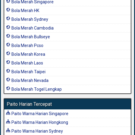
Bola Merah Singapore
Bola Merah HK
Bola Merah Sydney
Bola Merah Cambodia
Bola Merah Bullseye
Bola Merah Pcso
Bola Merah Korea
Bola Merah Laos
Bola Merah Taipei
Bola Merah Nevada
Bola Merah Togel Lengkap
Paito Harian Tercepat
Paito Warna Harian Singapore
Paito Warna Harian Hongkong
Paito Warna Harian Sydney