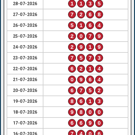
1
1
3
5
28-07-2026
7
2
6
8
27-07-2026
5
1
6
4
26-07-2026
2
0
7
9
25-07-2026
2
9
1
9
24-07-2026
7
5
7
3
23-07-2026
6
2
1
4
22-07-2026
0
9
6
4
21-07-2026
6
7
5
2
20-07-2026
8
6
1
3
19-07-2026
9
8
0
0
18-07-2026
6
6
9
0
17-07-2026
7
4
0
6
16-07-2026