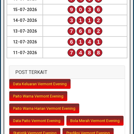
9
0
3
6
15-07-2026
3
1
1
2
14-07-2026
7
6
8
2
13-07-2026
6
1
4
1
12-07-2026
7
4
8
8
11-07-2026
POST TERKAIT
Data Keluaran Vermont Evening
Paito Warna Vermont Evening
Paito Warna Harian Vermont Evening
Data Paito Vermont Evening
Bola Merah Vermont Evening
Statistik Vermont Evening
Prediksi Vermont Evening