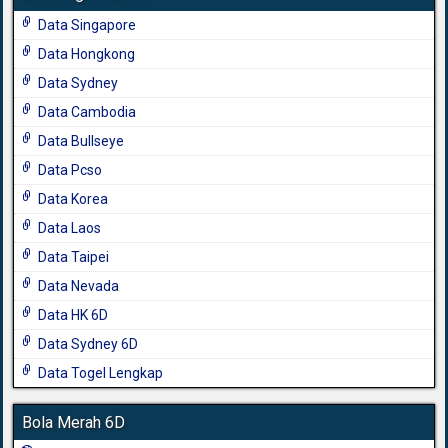
Data Singapore
Data Hongkong
Data Sydney
Data Cambodia
Data Bullseye
Data Pcso
Data Korea
Data Laos
Data Taipei
Data Nevada
Data HK 6D
Data Sydney 6D
Data Togel Lengkap
Bola Merah 6D