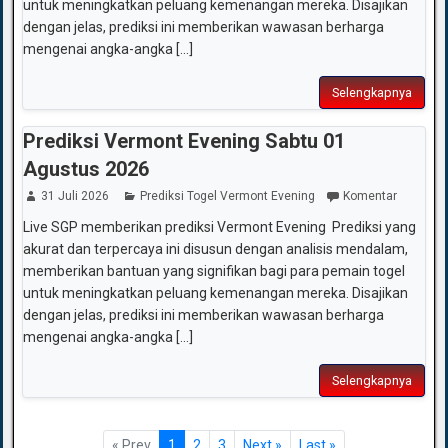
untuk meningkatkan peluang kemenangan mereka. Disajikan
dengan jelas, prediksi ini memberikan wawasan berharga
mengenai angka-angka [...]
Selengkapnya
Prediksi Vermont Evening Sabtu 01
Agustus 2026
31 Juli 2026
Prediksi Togel Vermont Evening
Komentar
Live SGP memberikan prediksi Vermont Evening Prediksi yang
akurat dan terpercaya ini disusun dengan analisis mendalam,
memberikan bantuan yang signifikan bagi para pemain togel
untuk meningkatkan peluang kemenangan mereka. Disajikan
dengan jelas, prediksi ini memberikan wawasan berharga
mengenai angka-angka [...]
Selengkapnya
« Prev
1
2
3
Next »
Last »