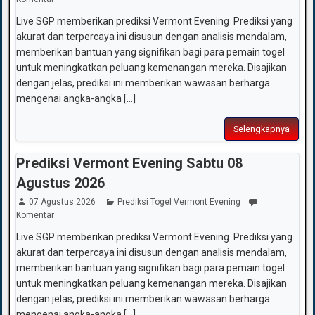
Live SGP memberikan prediksi Vermont Evening Prediksi yang
akurat dan terpercaya ini disusun dengan analisis mendalam,
memberikan bantuan yang signifikan bagi para pemain togel
untuk meningkatkan peluang kemenangan mereka. Disajikan
dengan jelas, prediksi ini memberikan wawasan berharga
mengenai angka-angka [...]
Selengkapnya
Prediksi Vermont Evening Sabtu 08
Agustus 2026
07 Agustus 2026
Prediksi Togel Vermont Evening
Komentar
Live SGP memberikan prediksi Vermont Evening Prediksi yang
akurat dan terpercaya ini disusun dengan analisis mendalam,
memberikan bantuan yang signifikan bagi para pemain togel
untuk meningkatkan peluang kemenangan mereka. Disajikan
dengan jelas, prediksi ini memberikan wawasan berharga
mengenai angka-angka [...]