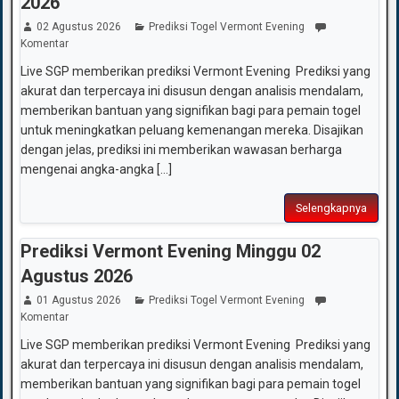
2026
02 Agustus 2026
Prediksi Togel Vermont Evening
Komentar
Live SGP memberikan prediksi Vermont Evening Prediksi yang
akurat dan terpercaya ini disusun dengan analisis mendalam,
memberikan bantuan yang signifikan bagi para pemain togel
untuk meningkatkan peluang kemenangan mereka. Disajikan
dengan jelas, prediksi ini memberikan wawasan berharga
mengenai angka-angka [...]
Selengkapnya
Prediksi Vermont Evening Minggu 02
Agustus 2026
01 Agustus 2026
Prediksi Togel Vermont Evening
Komentar
Live SGP memberikan prediksi Vermont Evening Prediksi yang
akurat dan terpercaya ini disusun dengan analisis mendalam,
memberikan bantuan yang signifikan bagi para pemain togel