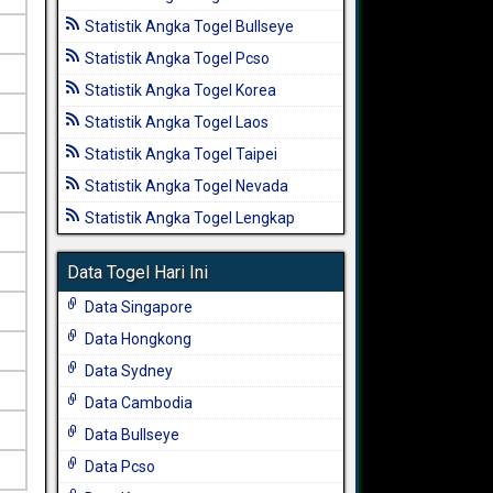
Statistik Angka Togel Bullseye
Statistik Angka Togel Pcso
Statistik Angka Togel Korea
Statistik Angka Togel Laos
Statistik Angka Togel Taipei
Statistik Angka Togel Nevada
Statistik Angka Togel Lengkap
Data Togel Hari Ini
Data Singapore
Data Hongkong
Data Sydney
Data Cambodia
Data Bullseye
Data Pcso