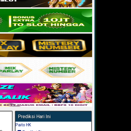
Prediksi Hari Ini
Paito HK