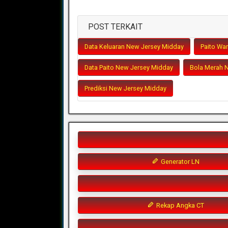
POST TERKAIT
Data Keluaran New Jersey Midday
Paito Wa
Data Paito New Jersey Midday
Bola Merah 
Prediksi New Jersey Midday
Generator LN
Rekap Angka CT