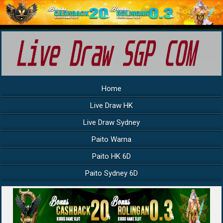
Home
Live Draw HK
Live Draw Sydney
Paito Warna
Paito HK 6D
Paito Sydney 6D