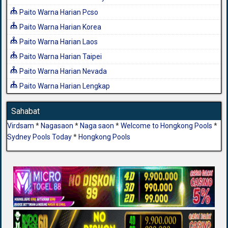
Paito Warna Harian Pcso
Paito Warna Harian Korea
Paito Warna Harian Laos
Paito Warna Harian Taipei
Paito Warna Harian Nevada
Paito Warna Harian Lengkap
Sahabat
Virdsam
*
Nagasaon
*
Naga saon
*
Welcome to Hongkong Pools
*
Sydney Pools Today
*
Hongkong Pools