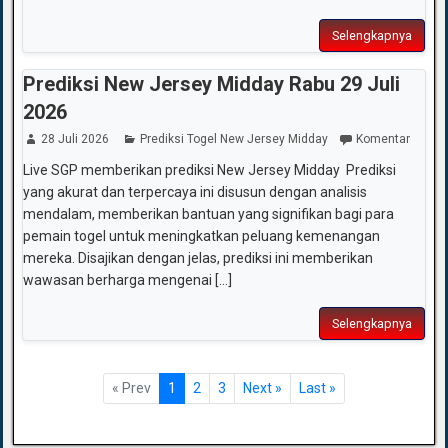
Selengkapnya
Prediksi New Jersey Midday Rabu 29 Juli
2026
28 Juli 2026
Prediksi Togel New Jersey Midday
Komentar
Live SGP memberikan prediksi New Jersey Midday Prediksi
yang akurat dan terpercaya ini disusun dengan analisis
mendalam, memberikan bantuan yang signifikan bagi para
pemain togel untuk meningkatkan peluang kemenangan
mereka. Disajikan dengan jelas, prediksi ini memberikan
wawasan berharga mengenai [...]
Selengkapnya
« Prev
1
2
3
Next »
Last »