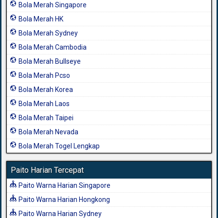
Bola Merah Singapore
Bola Merah HK
Bola Merah Sydney
Bola Merah Cambodia
Bola Merah Bullseye
Bola Merah Pcso
Bola Merah Korea
Bola Merah Laos
Bola Merah Taipei
Bola Merah Nevada
Bola Merah Togel Lengkap
Paito Harian Tercepat
Paito Warna Harian Singapore
Paito Warna Harian Hongkong
Paito Warna Harian Sydney