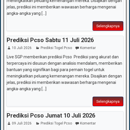
meningkatkan peluang kemenangan mereka. Disajikan dengan
jelas, prediksi ini memberikan wawasan berharga mengenai
angka-angka yang [...]
Selengkapnya
Prediksi Pcso Sabtu 11 Juli 2026
10 Juli 2026
Prediksi Togel Pcso
Komentar
Live SGP memberikan prediksi Pcso Prediksi yang akurat dan
terpercaya ini disusun dengan analisis mendalam, memberikan
bantuan yang signifikan bagi para pemain togel untuk
meningkatkan peluang kemenangan mereka. Disajikan dengan
jelas, prediksi ini memberikan wawasan berharga mengenai
angka-angka yang [...]
Selengkapnya
Prediksi Pcso Jumat 10 Juli 2026
09 Juli 2026
Prediksi Togel Pcso
Komentar