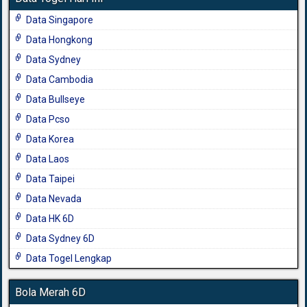
Data Singapore
Data Hongkong
Data Sydney
Data Cambodia
Data Bullseye
Data Pcso
Data Korea
Data Laos
Data Taipei
Data Nevada
Data HK 6D
Data Sydney 6D
Data Togel Lengkap
Bola Merah 6D