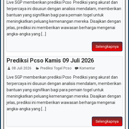
Live SGP memberikan prediksi Pcso Prediksi yang akurat dan
terpercaya ini disusun dengan analisis mendalam, memberikan
bantuan yang signifikan bagi para pemain togel untuk
meningkatkan peluang kemenangan mereka. Disajikan dengan
jelas, prediksi ini memberikan wawasan berharga mengenai
angka-angka yang [...]
Selengkapnya
Prediksi Pcso Kamis 09 Juli 2026
08 Juli 2026
Prediksi Togel Pcso
Komentar
Live SGP memberikan prediksi Pcso Prediksi yang akurat dan
terpercaya ini disusun dengan analisis mendalam, memberikan
bantuan yang signifikan bagi para pemain togel untuk
meningkatkan peluang kemenangan mereka. Disajikan dengan
jelas, prediksi ini memberikan wawasan berharga mengenai
angka-angka yang [...]
Selengkapnya