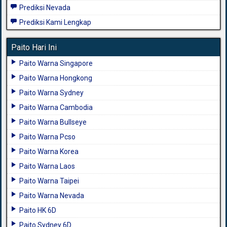
Prediksi Nevada
Prediksi Kami Lengkap
Paito Hari Ini
Paito Warna Singapore
Paito Warna Hongkong
Paito Warna Sydney
Paito Warna Cambodia
Paito Warna Bullseye
Paito Warna Pcso
Paito Warna Korea
Paito Warna Laos
Paito Warna Taipei
Paito Warna Nevada
Paito HK 6D
Paito Sydney 6D