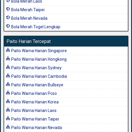
Bola Merah Laos
Bola Merah Taipei
Bola Merah Nevada
Bola Merah Togel Lengkap
Paito Harian Tercepat
Paito Warna Harian Singapore
Paito Warna Harian Hongkong
Paito Warna Harian Sydney
Paito Warna Harian Cambodia
Paito Warna Harian Bullseye
Paito Warna Harian Pcso
Paito Warna Harian Korea
Paito Warna Harian Laos
Paito Warna Harian Taipei
Paito Warna Harian Nevada