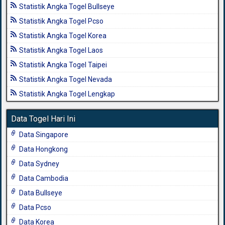
Statistik Angka Togel Bullseye
Statistik Angka Togel Pcso
Statistik Angka Togel Korea
Statistik Angka Togel Laos
Statistik Angka Togel Taipei
Statistik Angka Togel Nevada
Statistik Angka Togel Lengkap
Data Togel Hari Ini
Data Singapore
Data Hongkong
Data Sydney
Data Cambodia
Data Bullseye
Data Pcso
Data Korea