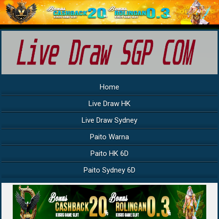
Home
Live Draw HK
Live Draw Sydney
Paito Warna
Paito HK 6D
Paito Sydney 6D