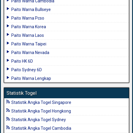
Paito Warna Cambodia
Paito Warna Bullseye
Paito Warna Pcso
Paito Warna Korea
Paito Warna Laos
Paito Warna Taipei
Paito Warna Nevada
Paito HK 6D
Paito Sydney 6D
Paito Warna Lengkap
Statistik Togel
Statistik Angka Togel Singapore
Statistik Angka Togel Hongkong
Statistik Angka Togel Sydney
Statistik Angka Togel Cambodia