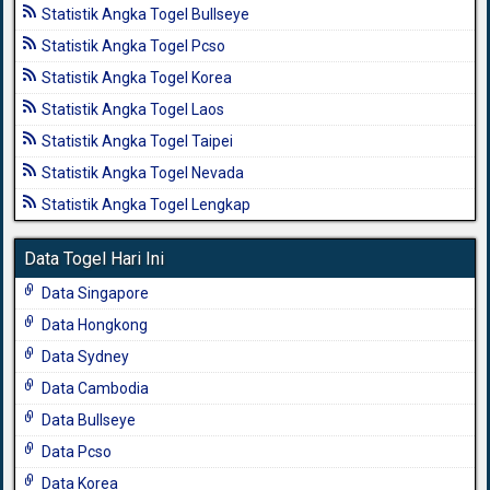
Statistik Angka Togel Bullseye
Statistik Angka Togel Pcso
Statistik Angka Togel Korea
Statistik Angka Togel Laos
Statistik Angka Togel Taipei
Statistik Angka Togel Nevada
Statistik Angka Togel Lengkap
Data Togel Hari Ini
Data Singapore
Data Hongkong
Data Sydney
Data Cambodia
Data Bullseye
Data Pcso
Data Korea