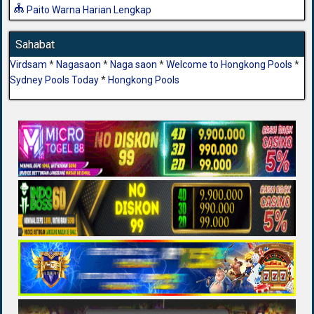
Paito Warna Harian Lengkap
Sahabat
Virdsam
*
Nagasaon
*
Naga saon
*
Welcome to Hongkong Pools
*
Sydney Pools Today
*
Hongkong Pools