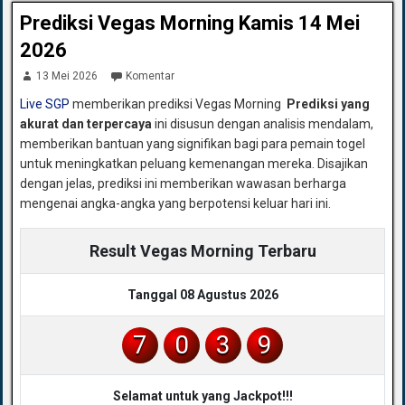
Prediksi Vegas Morning Kamis 14 Mei
2026
13 Mei 2026
Komentar
Live SGP
memberikan prediksi Vegas Morning
Prediksi yang
akurat dan terpercaya
ini disusun dengan analisis mendalam,
memberikan bantuan yang signifikan bagi para pemain togel
untuk meningkatkan peluang kemenangan mereka. Disajikan
dengan jelas, prediksi ini memberikan wawasan berharga
mengenai angka-angka yang berpotensi keluar hari ini.
Result Vegas Morning Terbaru
Tanggal 08 Agustus 2026
7
0
3
9
Selamat untuk yang Jackpot!!!