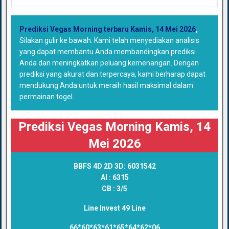
Prediksi Vegas Morning terbaru Kamis, 14 Mei 2026
,
Silakan gulir ke bawah. Kami telah menyediakan analisis
yang dapat membantu Anda membandingkan prediksi
Anda dan meningkatkan peluang kemenangan. Dengan
prediksi yang akurat dan terpercaya, kami berharap dapat
mendukung Anda untuk meraih hasil maksimal dalam
permainan togel.
Prediksi Vegas Morning Kamis, 14
Mei 2026
BBFS 4D 2D 3D:
6031542
AI :
6315
CB : 3/5
Line Invest 49 Line
66*60*63*61*65*64*62*06