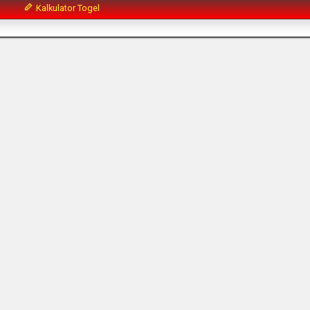
Kalkulator Togel