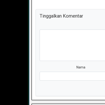
Tinggalkan Komentar
Nama