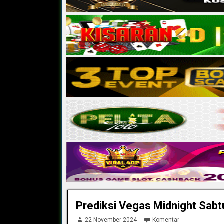
Prediksi Vegas Midnight Sab
22 November 2024
Komentar