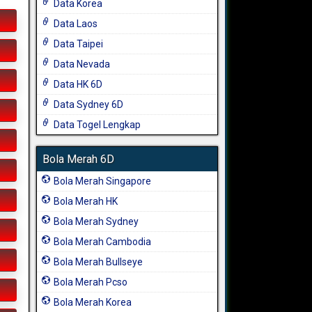
Data Korea
Data Laos
Data Taipei
Data Nevada
Data HK 6D
Data Sydney 6D
Data Togel Lengkap
Bola Merah 6D
Bola Merah Singapore
Bola Merah HK
Bola Merah Sydney
Bola Merah Cambodia
Bola Merah Bullseye
Bola Merah Pcso
Bola Merah Korea