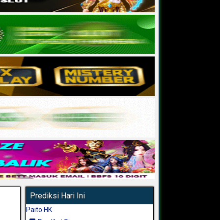
Prediksi Hari Ini
Paito HK