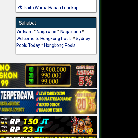
Paito Warna Harian Lengkap
Sahabat
Virdsam
*
Nagasaon
*
Naga saon
*
Welcome to Hongkong Pools
*
Sydney
Pools Today
*
Hongkong Pools