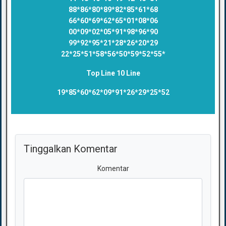
88*86*80*89*82*85*61*68
66*60*69*62*65*01*08*06
00*09*02*05*91*98*96*90
99*92*95*21*28*26*20*29
22*25*51*58*56*50*59*52*55*
Top Line 10 Line
19*85*60*62*09*91*26*29*25*52
Tinggalkan Komentar
Komentar