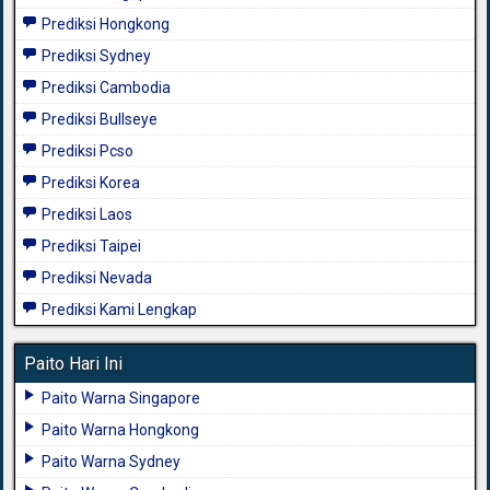
Prediksi Hongkong
Prediksi Sydney
Prediksi Cambodia
Prediksi Bullseye
Prediksi Pcso
Prediksi Korea
Prediksi Laos
Prediksi Taipei
Prediksi Nevada
Prediksi Kami Lengkap
Paito Hari Ini
Paito Warna Singapore
Paito Warna Hongkong
Paito Warna Sydney