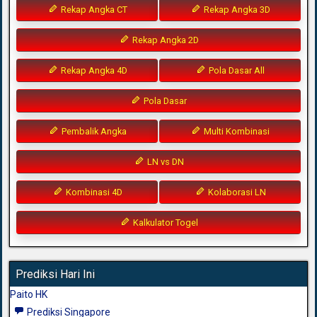
Rekap Angka CT
Rekap Angka 3D
Rekap Angka 2D
Rekap Angka 4D
Pola Dasar All
Pola Dasar
Pembalik Angka
Multi Kombinasi
LN vs DN
Kombinasi 4D
Kolaborasi LN
Kalkulator Togel
Prediksi Hari Ini
Paito HK
Prediksi Singapore