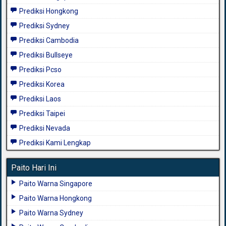
Prediksi Hongkong
Prediksi Sydney
Prediksi Cambodia
Prediksi Bullseye
Prediksi Pcso
Prediksi Korea
Prediksi Laos
Prediksi Taipei
Prediksi Nevada
Prediksi Kami Lengkap
Paito Hari Ini
Paito Warna Singapore
Paito Warna Hongkong
Paito Warna Sydney