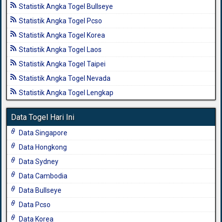
Statistik Angka Togel Bullseye
Statistik Angka Togel Pcso
Statistik Angka Togel Korea
Statistik Angka Togel Laos
Statistik Angka Togel Taipei
Statistik Angka Togel Nevada
Statistik Angka Togel Lengkap
Data Togel Hari Ini
Data Singapore
Data Hongkong
Data Sydney
Data Cambodia
Data Bullseye
Data Pcso
Data Korea