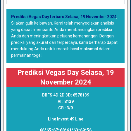
Prediksi Vegas Day terbaru Selasa, 19 November 2024
,
Silakan gulir ke bawah. Kami telah menyediakan analisis
yang dapat membantu Anda membandingkan prediksi
Anda dan meningkatkan peluang kemenangan. Dengan
prediksi yang akurat dan terpercaya, kami berharap dapat
mendukung Anda untuk meraih hasil maksimal dalam
permainan togel.
Prediksi Vegas Day Selasa, 19
November 2024
BBFS 4D 2D 3D:
6578139
AI :
8139
CB : 3/9
Line Invest 49 Line
66*65*67*68*61*63*69*56