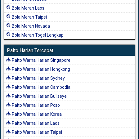
Bola Merah Laos
Bola Merah Taipei
Bola Merah Nevada
Bola Merah Togel Lengkap
Paito Harian Tercepat
Paito Warna Harian Singapore
Paito Warna Harian Hongkong
Paito Warna Harian Sydney
Paito Warna Harian Cambodia
Paito Warna Harian Bullseye
Paito Warna Harian Pcso
Paito Warna Harian Korea
Paito Warna Harian Laos
Paito Warna Harian Taipei