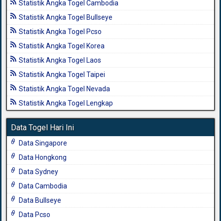
Statistik Angka Togel Cambodia
Statistik Angka Togel Bullseye
Statistik Angka Togel Pcso
Statistik Angka Togel Korea
Statistik Angka Togel Laos
Statistik Angka Togel Taipei
Statistik Angka Togel Nevada
Statistik Angka Togel Lengkap
Data Togel Hari Ini
Data Singapore
Data Hongkong
Data Sydney
Data Cambodia
Data Bullseye
Data Pcso