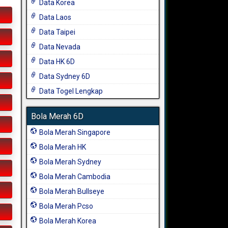
Data Korea
Data Laos
Data Taipei
Data Nevada
Data HK 6D
Data Sydney 6D
Data Togel Lengkap
Bola Merah 6D
Bola Merah Singapore
Bola Merah HK
Bola Merah Sydney
Bola Merah Cambodia
Bola Merah Bullseye
Bola Merah Pcso
Bola Merah Korea