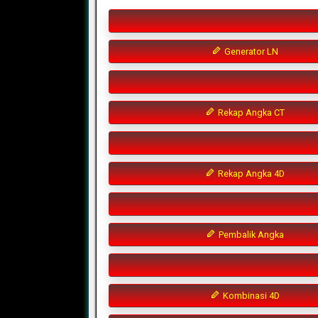
Generator LN
Rekap Angka CT
Rekap Angka 4D
Pembalik Angka
Kombinasi 4D