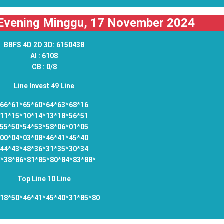
 Evening Minggu, 17 November 2024
BBFS 4D 2D 3D:
6150438
AI :
6108
CB : 0/8
Line Invest 49 Line
66*61*65*60*64*63*68*16
11*15*10*14*13*18*56*51
55*50*54*53*58*06*01*05
00*04*03*08*46*41*45*40
44*43*48*36*31*35*30*34
3*38*86*81*85*80*84*83*88*
Top Line 10 Line
*18*50*46*41*45*40*31*85*80