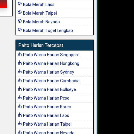
Bola Merah Laos
Bola Merah Taipei
Bola Merah Nevada
Bola Merah Togel Lengkap
Paito Harian Tercepat
Paito Warna Harian Singapore
Paito Warna Harian Hongkong
Paito Warna Harian Sydney
Paito Warna Harian Cambodia
Paito Warna Harian Bullseye
Paito Warna Harian Pcso
Paito Warna Harian Korea
Paito Warna Harian Laos
Paito Warna Harian Taipei
Paito Warna Harian Nevada