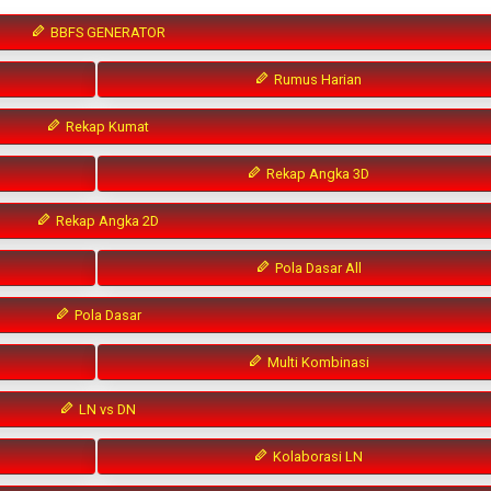
BBFS GENERATOR
Rumus Harian
Rekap Kumat
Rekap Angka 3D
Rekap Angka 2D
Pola Dasar All
Pola Dasar
Multi Kombinasi
LN vs DN
Kolaborasi LN