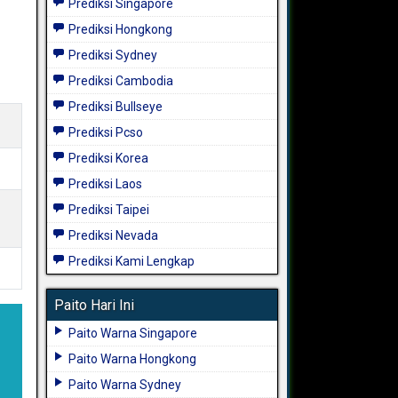
Prediksi Singapore
Prediksi Hongkong
Prediksi Sydney
Prediksi Cambodia
Prediksi Bullseye
Prediksi Pcso
Prediksi Korea
Prediksi Laos
Prediksi Taipei
Prediksi Nevada
Prediksi Kami Lengkap
Paito Hari Ini
Paito Warna Singapore
Paito Warna Hongkong
Paito Warna Sydney