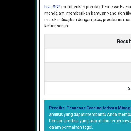
Live SGP
memberikan prediksi Tennesse Even
mendalam, memberikan bantuan yang signifik
mereka. Disajikan dengan jelas, prediksi ini
keluar hari ini.
Resul
S
Prediksi Tennesse Evening terbaru Mingg
analisis yang dapat membantu Anda memba
Dengan prediksi yang akurat dan terpercay
dalam permainan togel.