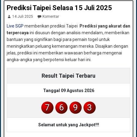
Prediksi Taipei Selasa 15 Juli 2025
14 Juli 2025
Komentar
Live SGP
memberikan prediksi Taipei
Prediksi yang akurat dan
terpercaya
ini disusun dengan analisis mendalam, memberikan
bantuan yang signifikan bagi para pemain togel untuk
meningkatkan peluang kemenangan mereka. Disajikan dengan
jelas, prediksi ini memberikan wawasan berharga mengenai
angka-angka yang berpotensi keluar hari ini.
Result Taipei Terbaru
Tanggal 09 Agustus 2026
7
6
9
3
Selamat untuk yang Jackpot!!!