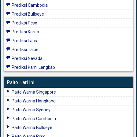
Prediksi Cambodia
Prediksi Bullseye
Prediksi Pcso
Prediksi Korea
Prediksi Laos
Prediksi Taipei
Prediksi Nevada
Prediksi Kami Lengkap
Paito Hari Ini
Paito Warna Singapore
Paito Warna Hongkong
Paito Warna Sydney
Paito Warna Cambodia
Paito Warna Bullseye
Paito Warna Pcso