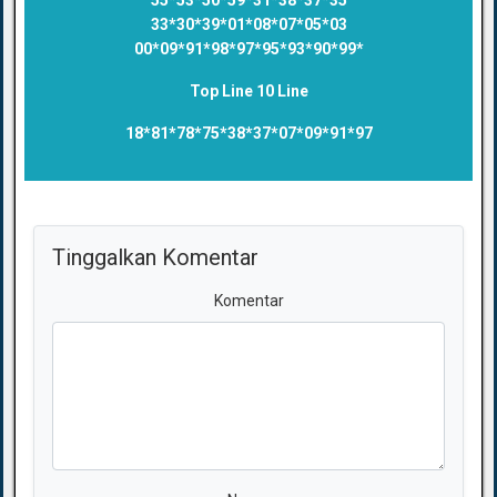
33*30*39*01*08*07*05*03
00*09*91*98*97*95*93*90*99*
Top Line 10 Line
18*81*78*75*38*37*07*09*91*97
Tinggalkan Komentar
Komentar