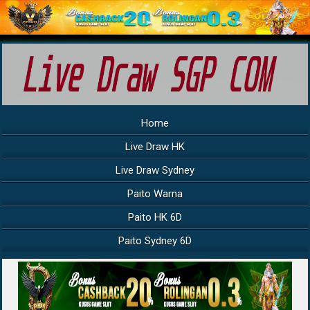
Home
Live Draw HK
Live Draw Sydney
Paito Warna
Paito HK 6D
Paito Sydney 6D