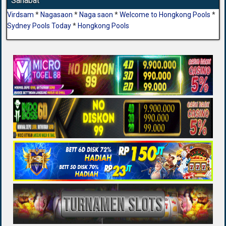
Sahabat
Virdsam
*
Nagasaon
*
Naga saon
*
Welcome to Hongkong Pools
*
Sydney Pools Today
*
Hongkong Pools