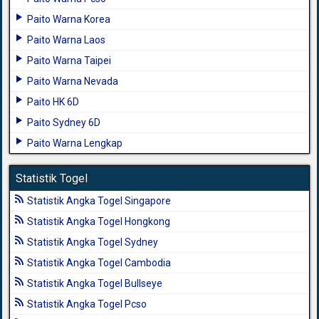
Paito Warna Korea
Paito Warna Laos
Paito Warna Taipei
Paito Warna Nevada
Paito HK 6D
Paito Sydney 6D
Paito Warna Lengkap
Statistik Togel
Statistik Angka Togel Singapore
Statistik Angka Togel Hongkong
Statistik Angka Togel Sydney
Statistik Angka Togel Cambodia
Statistik Angka Togel Bullseye
Statistik Angka Togel Pcso