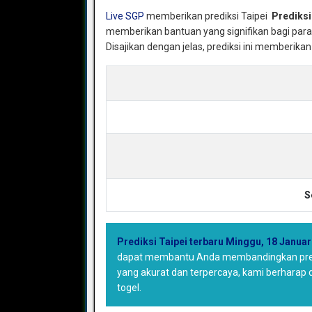
Live SGP
memberikan prediksi Taipei
Prediksi
memberikan bantuan yang signifikan bagi pa
Disajikan dengan jelas, prediksi ini memberik
S
Prediksi Taipei terbaru Minggu, 18 Januar
dapat membantu Anda membandingkan predi
yang akurat dan terpercaya, kami berhara
togel.