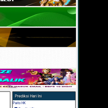
Prediksi Hari Ini
Paito HK