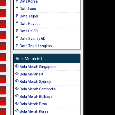
Data Korea
Data Laos
Data Taipei
Data Nevada
Data HK 6D
Data Sydney 6D
Data Togel Lengkap
Bola Merah 6D
Bola Merah Singapore
Bola Merah HK
Bola Merah Sydney
Bola Merah Cambodia
Bola Merah Bullseye
Bola Merah Pcso
Bola Merah Korea