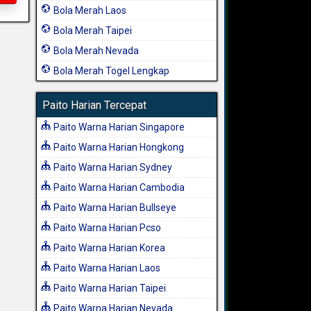
Bola Merah Laos
Bola Merah Taipei
Bola Merah Nevada
Bola Merah Togel Lengkap
Paito Harian Tercepat
Paito Warna Harian Singapore
Paito Warna Harian Hongkong
Paito Warna Harian Sydney
Paito Warna Harian Cambodia
Paito Warna Harian Bullseye
Paito Warna Harian Pcso
Paito Warna Harian Korea
Paito Warna Harian Laos
Paito Warna Harian Taipei
Paito Warna Harian Nevada