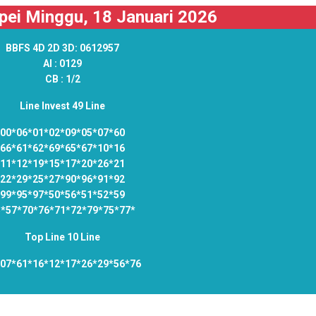
ipei Minggu, 18 Januari 2026
BBFS 4D 2D 3D:
0612957
AI :
0129
CB : 1/2
Line Invest 49 Line
00*06*01*02*09*05*07*60
66*61*62*69*65*67*10*16
11*12*19*15*17*20*26*21
22*29*25*27*90*96*91*92
99*95*97*50*56*51*52*59
5*57*70*76*71*72*79*75*77*
Top Line 10 Line
*07*61*16*12*17*26*29*56*76