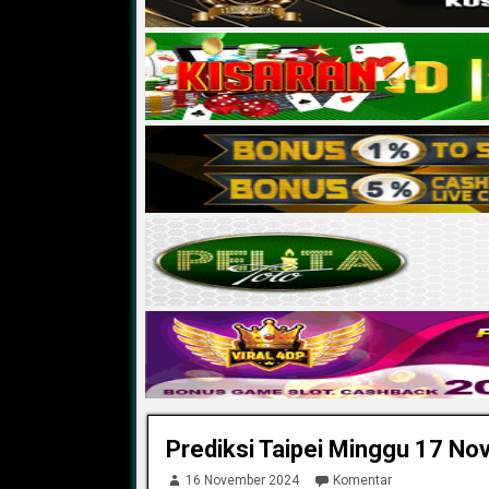
Prediksi Taipei Minggu 17 N
16 November 2024
Komentar