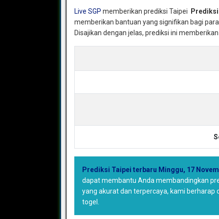
Live SGP
memberikan prediksi Taipei
Prediksi
memberikan bantuan yang signifikan bagi pa
Disajikan dengan jelas, prediksi ini memberik
S
Prediksi Taipei terbaru Minggu, 17 Nove
dapat membantu Anda membandingkan predi
yang akurat dan terpercaya, kami berhara
togel.