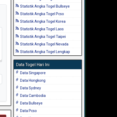
Statistik Angka Togel Bullseye
Statistik Angka Togel Pcso
Statistik Angka Togel Korea
Statistik Angka Togel Laos
Statistik Angka Togel Taipei
Statistik Angka Togel Nevada
Statistik Angka Togel Lengkap
Data Togel Hari Ini
Data Singapore
Data Hongkong
Data Sydney
Data Cambodia
Data Bullseye
Data Pcso