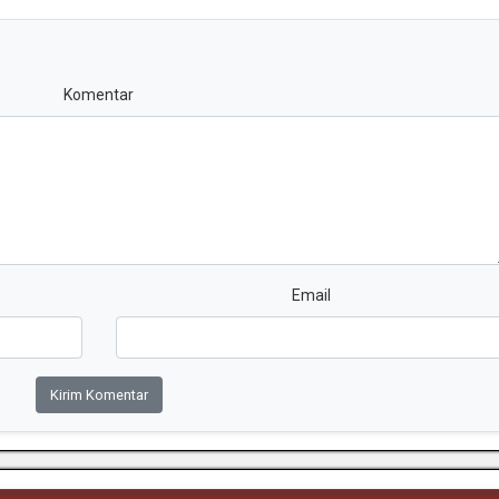
Komentar
Email
Kirim Komentar