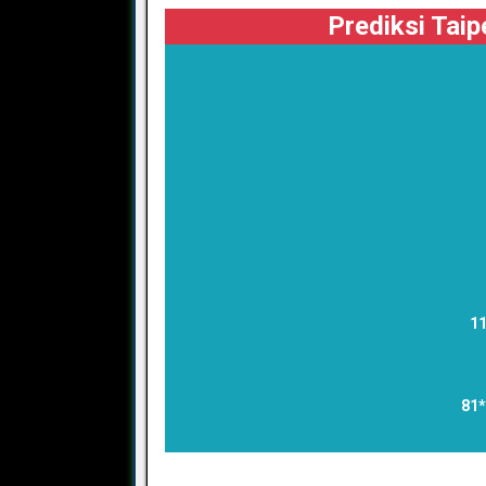
Prediksi Tai
1
81