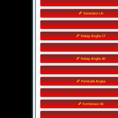
Generator LN
Rekap Angka CT
Rekap Angka 4D
Pembalik Angka
Kombinasi 4D