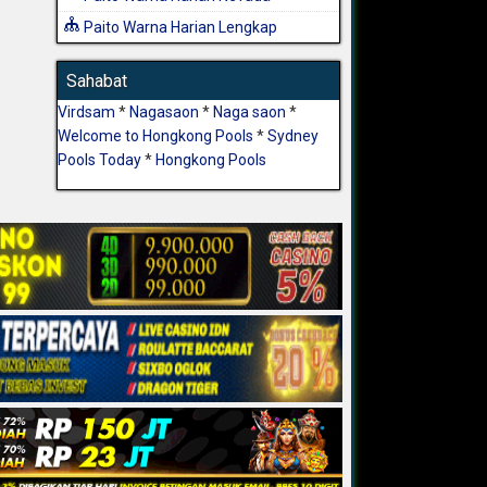
Paito Warna Harian Lengkap
Sahabat
Virdsam
*
Nagasaon
*
Naga saon
*
Welcome to Hongkong Pools
*
Sydney
Pools Today
*
Hongkong Pools