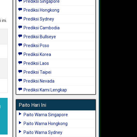
Prediksi Singapore
Prediksi Hongkong
Prediksi Sydney
ini.
Prediksi Cambodia
Prediksi Bullseye
Prediksi Pcso
Prediksi Korea
Prediksi Laos
Prediksi Taipei
Prediksi Nevada
Prediksi Kami Lengkap
Paito Hari Ini
g
Paito Warna Singapore
Paito Warna Hongkong
Paito Warna Sydney