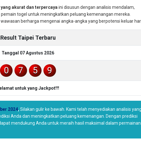
 yang akurat dan terpercaya
ini disusun dengan analisis mendalam,
ra pemain togel untuk meningkatkan peluang kemenangan mereka.
an wawasan berharga mengenai angka-angka yang berpotensi keluar hari 
Result Taipei Terbaru
Tanggal 07 Agustus 2026
0
7
5
9
elamat untuk yang Jackpot!!!
mber 2024
,
Silakan gulir ke bawah. Kami telah menyediakan analisis yan
ksi Anda dan meningkatkan peluang kemenangan. Dengan prediksi
p dapat mendukung Anda untuk meraih hasil maksimal dalam permainan