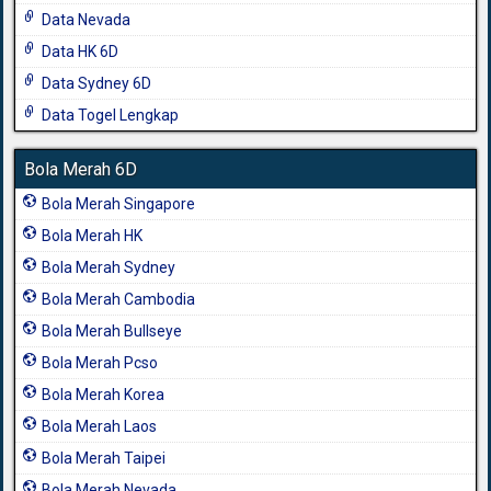
Data Nevada
Data HK 6D
Data Sydney 6D
Data Togel Lengkap
Bola Merah 6D
Bola Merah Singapore
Bola Merah HK
Bola Merah Sydney
Bola Merah Cambodia
Bola Merah Bullseye
Bola Merah Pcso
Bola Merah Korea
Bola Merah Laos
Bola Merah Taipei
Bola Merah Nevada