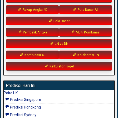
Rekap Angka 4D
Pola Dasar All
Pola Dasar
Pembalik Angka
Multi Kombinasi
LN vs DN
Kombinasi 4D
Kolaborasi LN
Kalkulator Togel
Prediksi Hari Ini
Paito HK
Prediksi Singapore
Prediksi Hongkong
Prediksi Sydney